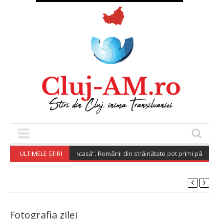
„Diaspora Investește Acasă”. Românii din străinătate pot primi până la 2
ULTIMELE ȘTIRI
Fotografia zilei