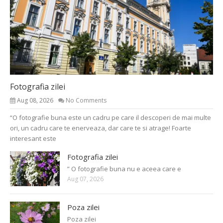
Fotografia zilei
Aug 08, 2026
No Comments
“O fotografie buna este un cadru pe care il descoperi de mai multe
ori, un cadru care te enerveaza, dar care te si atrage! Foarte
interesant este
Fotografia zilei
” O fotografie buna nu e aceea care e
Aug 07, 2026
Poza zilei
Poza zilei