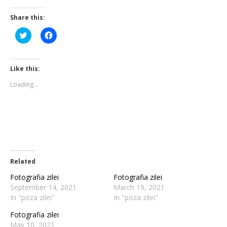
Share this:
Click
Click
to
to
share
share
on
on
Twitter
Facebook
(Opens
(Opens
Like this:
in
in
new
new
Loading...
window)
window)
Related
Fotografia zilei
Fotografia zilei
September 14, 2021
March 19, 2021
In "poza zilei"
In "poza zilei"
Fotografia zilei
May 10, 2021