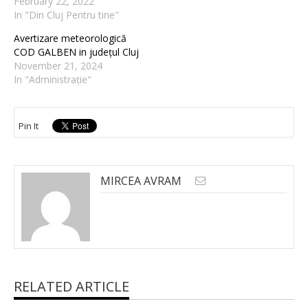
February 22, 2022
In "Din Cluj Pentru tine"
Avertizare meteorologică
COD GALBEN in județul Cluj
November 21, 2024
In "Administrație"
Pin It
MIRCEA AVRAM
RELATED ARTICLE