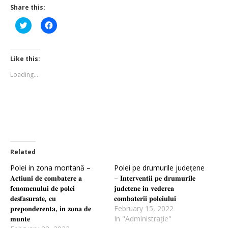
Share this:
Click
Click
to
to
share
share
on
on
Twitter
Facebook
(Opens
(Opens
Like this:
in
in
new
new
Loading...
window)
window)
Related
Polei in zona montană –
Polei pe drumurile județene
𝐀𝐜𝐭𝐢𝐮𝐧𝐢 𝐝𝐞 𝐜𝐨𝐦𝐛𝐚𝐭𝐞𝐫𝐞 𝐚
– 𝐈𝐧𝐭𝐞𝐫𝐯𝐞𝐧𝐭𝐢𝐢 𝐩𝐞 𝐝𝐫𝐮𝐦𝐮𝐫𝐢𝐥𝐞
𝐟𝐞𝐧𝐨𝐦𝐞𝐧𝐮𝐥𝐮𝐢 𝐝𝐞 𝐩𝐨𝐥𝐞𝐢
𝐣𝐮𝐝𝐞𝐭𝐞𝐧𝐞 𝐢𝐧 𝐯𝐞𝐝𝐞𝐫𝐞𝐚
𝐝𝐞𝐬𝐟𝐚𝐬𝐮𝐫𝐚𝐭𝐞, 𝐜𝐮
𝐜𝐨𝐦𝐛𝐚𝐭𝐞𝐫𝐢𝐢 𝐩𝐨𝐥𝐞𝐢𝐮𝐥𝐮𝐢
𝐩𝐫𝐞𝐩𝐨𝐧𝐝𝐞𝐫𝐞𝐧𝐭𝐚, 𝐢𝐧 𝐳𝐨𝐧𝐚 𝐝𝐞
February 15, 2022
𝐦𝐮𝐧𝐭𝐞
In "Administrație"