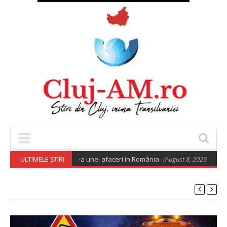
 euro pentru deschiderea unei afaceri în România
ULTIMELE ȘTIRI
(August 8, 2026 6:02 am)