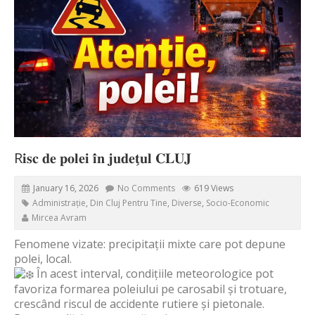
R𝐢𝐬𝐜 𝐝𝐞 𝐩𝐨𝐥𝐞𝐢 𝐢̂𝐧 𝐣𝐮𝐝𝐞𝐭̗𝐮𝐥 𝐂𝐋𝐔𝐉
January 16, 2026
No Comments
619 Views
Administrație
,
Din Cluj Pentru Tine
,
Diverse
,
Socio-Economic
Mircea Avram
Fenomene vizate: precipitații mixte care pot depune
polei, local.
În acest interval, condițiile meteorologice pot
favoriza formarea poleiului pe carosabil și trotuare,
crescând riscul de accidente rutiere și pietonale.