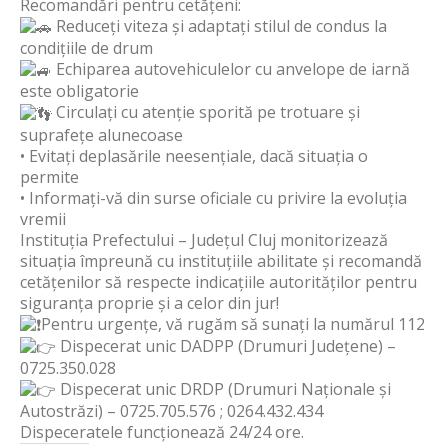
Recomandări pentru cetățeni:
Reduceți viteza și adaptați stilul de condus la
condițiile de drum
Echiparea autovehiculelor cu anvelope de iarnă
este obligatorie
Circulați cu atenție sporită pe trotuare și
suprafețe alunecoase
• Evitați deplasările neesențiale, dacă situația o
permite
• Informați-vă din surse oficiale cu privire la evoluția
vremii
Instituția Prefectului – Județul Cluj monitorizează
situația împreună cu instituțiile abilitate și recomandă
cetățenilor să respecte indicațiile autorităților pentru
siguranța proprie și a celor din jur!
Pentru urgențe, vă rugăm să sunați la numărul 112
Dispecerat unic DADPP (Drumuri Județene) –
0725.350.028
Dispecerat unic DRDP (Drumuri Naționale și
Autostrăzi) – 0725.705.576 ; 0264.432.434
Dispeceratele funcționează 24/24 ore.