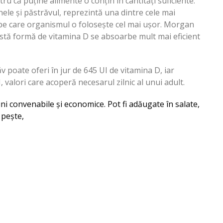
tru că puține alimente o conțin în cantități suficiente.
le și păstrăvul, reprezintă una dintre cele mai
pe care organismul o folosește cel mai ușor. Morgan
eastă formă de vitamina D se absoarbe mult mai eficient
 poate oferi în jur de 645 UI de vitamina D, iar
valori care acoperă necesarul zilnic al unui adult.
i convenabile și economice. Pot fi adăugate în salate,
 pește,