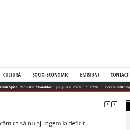
CULTURĂ
SOCIO-ECONOMIC
EMISIUNI
CONTACT
𝐒𝐩𝐢𝐭𝐚𝐥 𝐏𝐞𝐝𝐢𝐚𝐭𝐫𝐢𝐜 𝐌𝐨𝐧𝐨𝐛𝐥𝐨𝐜 .
(August 6, 2026 11:13 am)
𝐒𝐞𝐜𝐞𝐭𝐚 𝐡𝐢𝐝𝐫𝐨𝐥𝐨𝐠𝐢𝐜𝐚̆ 𝐬𝐞 
ncăm ca să nu ajungem la deficit