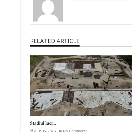
RELATED ARTICLE
𝐒𝐭𝐚𝐝𝐢𝐮𝐥 𝐥𝐮𝐜𝐫...
Aug 06, 2026
No Comments