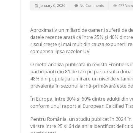
January 6, 2026
No Comments
477 View
Aproximativ un miliard de oameni suferă de defi
datele recente arată că între 25% și 40% dintre
riscul crește și mai mult din cauza expunerii r
compensa lipsa razelor UV.
O meta-analiză publicată în revista Frontiers in
participanți din 81 de țări pe parcursul a două 
48% din populația lumii are un nivel de vitamin
prevalența în sezonul iarnă-primăvară este de
În Europa, între 30% și 60% dintre adulții din ve
conform unui raport al European Calcified Tis
Pentru România, un studiu publicat în 2024 în 
vârste între 25 și 64 de ani a identificat defici