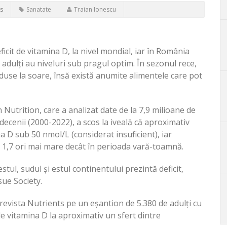
s
Sanatate
Traian Ionescu
cit de vitamina D, la nivel mondial, iar în România
 adulți au niveluri sub pragul optim. În sezonul rece,
eduse la soare, însă există anumite alimentele care pot
 Nutrition, care a analizat date de la 7,9 milioane de
decenii (2000-2022), a scos la iveală că aproximativ
a D sub 50 nmol/L (considerat insuficient), iar
 1,7 ori mai mare decât în perioada vară-toamnă.
stul, sudul și estul continentului prezintă deficit,
sue Society.
revista Nutrients pe un eșantion de 5.380 de adulți cu
t de vitamina D la aproximativ un sfert dintre