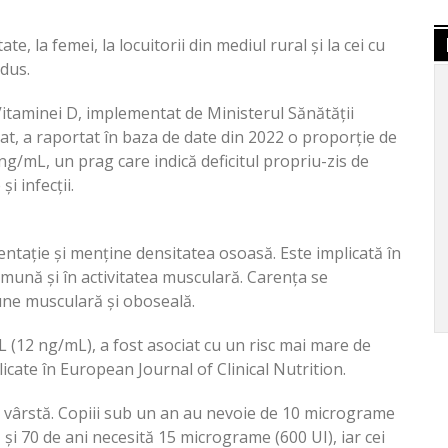
te, la femei, la locuitorii din mediul rural și la cei cu
dus.
itaminei D, implementat de Ministerul Sănătății
at, a raportat în baza de date din 2022 o proporție de
 ng/mL, un prag care indică deficitul propriu-zis de
i infecții.
mentație și menține densitatea osoasă. Este implicată în
mună și în activitatea musculară. Carența se
une musculară și oboseală.
/L (12 ng/mL), a fost asociat cu un risc mai mare de
blicate în European Journal of Clinical Nutrition.
e vârstă. Copiii sub un an au nevoie de 10 micrograme
 și 70 de ani necesită 15 micrograme (600 UI), iar cei