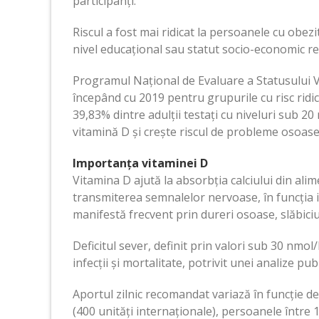
participanți.
Riscul a fost mai ridicat la persoanele cu obezita
nivel educațional sau statut socio-economic re
Programul Național de Evaluare a Statusului V
începând cu 2019 pentru grupurile cu risc ridic
39,83% dintre adulții testați cu niveluri sub 20
vitamină D și crește riscul de probleme osoase ș
Importanța vitaminei D
Vitamina D ajută la absorbția calciului din ali
transmiterea semnalelor nervoase, în funcția i
manifestă frecvent prin dureri osoase, slăbici
Deficitul sever, definit prin valori sub 30 nmol
infecții și mortalitate, potrivit unei analize pu
Aportul zilnic recomandat variază în funcție d
(400 unități internaționale), persoanele între 1