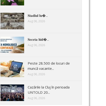
𝐒𝐭𝐚𝐝𝐢𝐮𝐥 𝐥𝐮�...
Aug 06, 2026
𝐒𝐞𝐜𝐞𝐭𝐚 𝐡𝐢𝐝�...
Aug 06, 2026
Peste 28.500 de locuri de
muncă vacante...
Aug 06, 2026
Cazările la Cluj în perioada
UNTOLD 20...
Aug 06, 2026