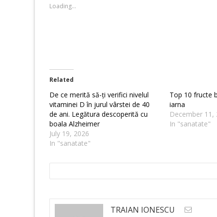
new
new
Loading...
window)
window)
Related
De ce merită să-ți verifici nivelul
Top 10 fructe 
vitaminei D în jurul vârstei de 40
iarna
de ani. Legătura descoperită cu
December 11, 
boala Alzheimer
In "sanatate"
July 19, 2026
In "sanatate"
TRAIAN IONESCU