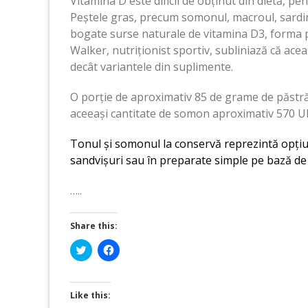
Vitamina D este dificil de obținut din dietă, pen
Peștele gras, precum somonul, macroul, sardine
bogate surse naturale de vitamina D3, forma 
Walker, nutriționist sportiv, subliniază că ac
decât variantele din suplimente.
O porție de aproximativ 85 de grame de păstrăv
aceeași cantitate de somon aproximativ 570 UI, 
Tonul și somonul la conservă reprezintă opțiun
sandvișuri sau în preparate simple pe bază de
…..
Share this:
Click
Click
to
to
share
share
on
on
Twitter
Facebook
(Opens
(Opens
Like this:
in
in