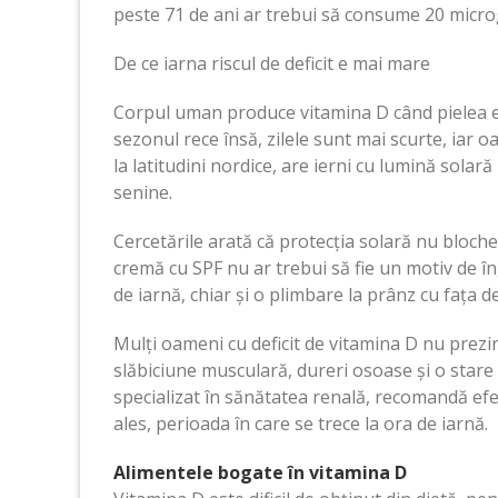
peste 71 de ani ar trebui să consume 20 microg
De ce iarna riscul de deficit e mai mare
Corpul uman produce vitamina D când pielea est
sezonul rece însă, zilele sunt mai scurte, iar o
la latitudini nordice, are ierni cu lumină solară
senine.
Cercetările arată că protecția solară nu bloch
cremă cu SPF nu ar trebui să fie un motiv de îng
de iarnă, chiar și o plimbare la prânz cu fața 
Mulți oameni cu deficit de vitamina D nu prezi
slăbiciune musculară, dureri osoase și o stare
specializat în sănătatea renală, recomandă ef
ales, perioada în care se trece la ora de iarnă.
Alimentele bogate în vitamina D