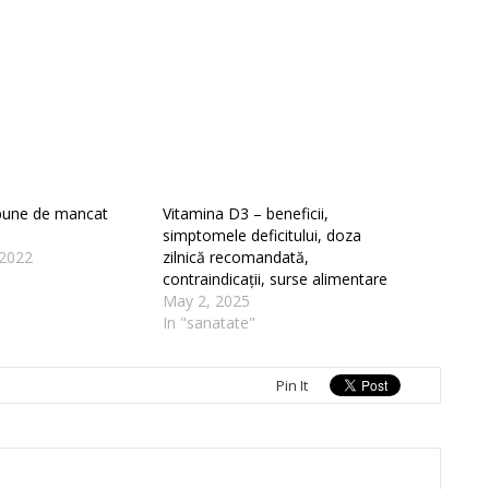
bune de mancat
Vitamina D3 – beneficii,
simptomele deficitului, doza
2022
zilnică recomandată,
contraindicații, surse alimentare
May 2, 2025
In "sanatate"
Pin It