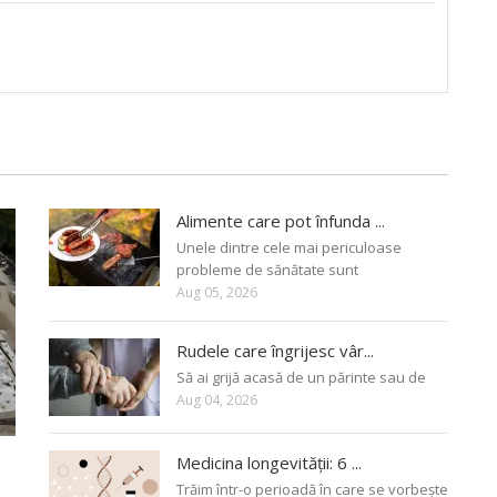
Alimente care pot înfunda ...
Unele dintre cele mai periculoase
probleme de sănătate sunt
Aug 05, 2026
Rudele care îngrijesc vâr...
Să ai grijă acasă de un părinte sau de
Aug 04, 2026
Medicina longevității: 6 ...
Trăim într-o perioadă în care se vorbește