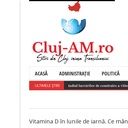
ACASĂ
ADMINISTRAȚIE
POLITICĂ
ULTIMELE ȘTIRI
𝐒𝐭𝐚𝐝𝐢𝐮𝐥 𝐥𝐮𝐜𝐫𝐚̆𝐫𝐢𝐥𝐨𝐫 𝐝𝐞 𝐜𝐨𝐧𝐬𝐭𝐫𝐮𝐢𝐫𝐞 𝐚 𝐯𝐢𝐢𝐭𝐨𝐫𝐮𝐥𝐮𝐢 
Vitamina D în lunile de iarnă. Ce mâ