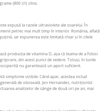
rame (800 UI) zilnic.
e expusă la razele ultraviolete ale soarelui. În
amenii petrec mai mult timp în interior. România, aflată
 puțină, iar expunerea este limitată chiar și în zilele
ează producția de vitamina D, așa că teama de a folosi
rijorare, din acest punct de vedere. Totuși, în lunile
descoperită nu garantează un aport suficient.
ntă simptome vizibile. Când apar, acestea includ
 generală de oboseală. Jen Hernandez, nutriționist
ectuarea analizelor de sânge de două ori pe an, mai