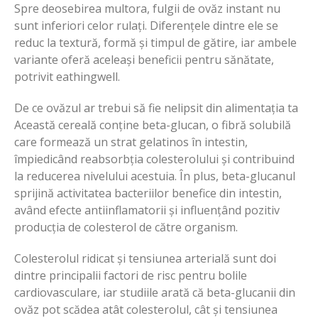
Spre deosebirea multora, fulgii de ovăz instant nu
sunt inferiori celor rulați. Diferențele dintre ele se
reduc la textură, formă și timpul de gătire, iar ambele
variante oferă aceleași beneficii pentru sănătate,
potrivit eathingwell.
De ce ovăzul ar trebui să fie nelipsit din alimentația ta
Această cereală conține beta-glucan, o fibră solubilă
care formează un strat gelatinos în intestin,
împiedicând reabsorbția colesterolului și contribuind
la reducerea nivelului acestuia. În plus, beta-glucanul
sprijină activitatea bacteriilor benefice din intestin,
având efecte antiinflamatorii și influențând pozitiv
producția de colesterol de către organism.
Colesterolul ridicat și tensiunea arterială sunt doi
dintre principalii factori de risc pentru bolile
cardiovasculare, iar studiile arată că beta-glucanii din
ovăz pot scădea atât colesterolul, cât și tensiunea