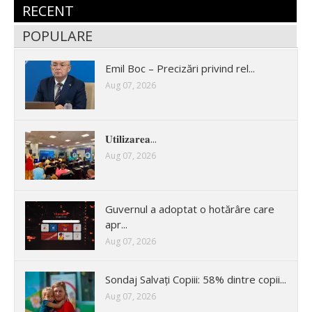
RECENT
POPULARE
Emil Boc – Precizări privind rel...
Aug 07, 2026
𝐔𝐭𝐢𝐥𝐢𝐳𝐚𝐫𝐞𝐚...
Aug 07, 2026
Guvernul a adoptat o hotărâre care
apr...
Aug 07, 2026
Sondaj Salvați Copiii: 58% dintre copii...
Aug 07, 2026