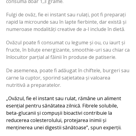
consumă doar 1,3 grame.
Fulgi de ovăz, fie ei instant sau rulați, pot fi preparați
rapid la microunde sau în lapte fierbinte, dar există și
numeroase modalități creative de a-l include în dietă.
Ovăzul poate fi consumat cu legume și ou, cu iaurt și
fructe, în biluțe energizante, smoothie-uri sau chiar ca
înlocuitor parțial al făinii în produse de patiserie.
De asemenea, poate fi adăugat în chiftele, burgeri sau
carne la cuptor, sporind sațietatea și valoarea
nutritivă a preparatelor.
„Ovăzul, fie el instant sau rulat, rămâne un aliment
esențial pentru sănătatea zilnică. Fibrele solubile,
beta-glucanii și compușii bioactivi contribuie la
reducerea colesterolului, protejarea inimii și
menținerea unei digestii sănătoase”, spun experții.