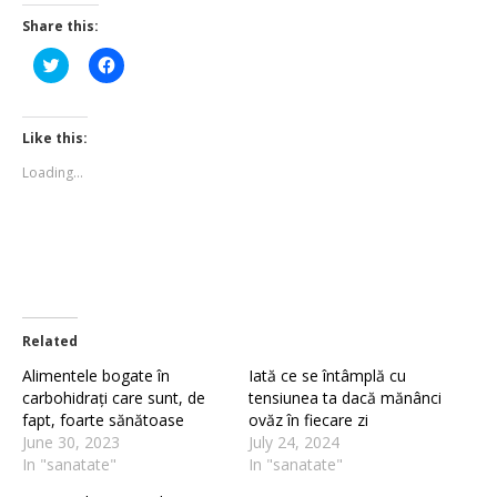
Share this:
Click
Click
to
to
share
share
on
on
Twitter
Facebook
(Opens
(Opens
Like this:
in
in
new
new
Loading...
window)
window)
Related
Alimentele bogate în
Iată ce se întâmplă cu
carbohidrați care sunt, de
tensiunea ta dacă mănânci
fapt, foarte sănătoase
ovăz în fiecare zi
June 30, 2023
July 24, 2024
In "sanatate"
In "sanatate"