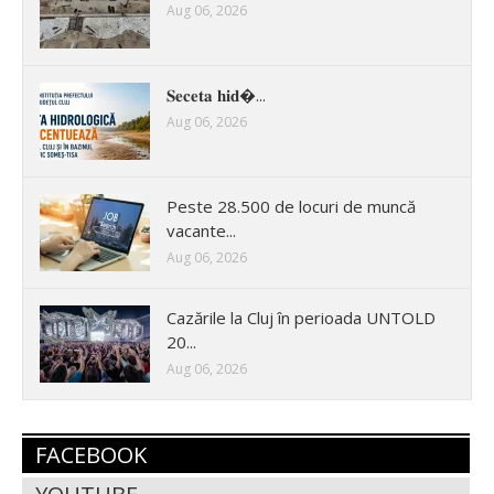
Aug 06, 2026
𝐒𝐞𝐜𝐞𝐭𝐚 𝐡𝐢𝐝�...
Aug 06, 2026
Peste 28.500 de locuri de muncă
vacante...
Aug 06, 2026
Cazările la Cluj în perioada UNTOLD
20...
Aug 06, 2026
FACEBOOK