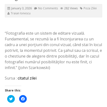
January 3, 2026
No Comments
282 Views
Poza Zilei
Traian Ionescu
“Fotografia este un sistem de editare vizuală.
Fundamental, se rezumă la a fi înconjurarea cu un
cadru a unei porţiuni din conul vizual, când stai în locul
potrivit, la momentul potrivit. Ca şahul sau ca scrisul, e
o chestiune de alegere dintre posibilităţi, dar în cazul
fotografiei numărul posibilităţilor nu este finit, ci
infinit.” (John Szarkowski)
Sursa :
citatul zilei
Share this:
Click
Click
to
to
share
share