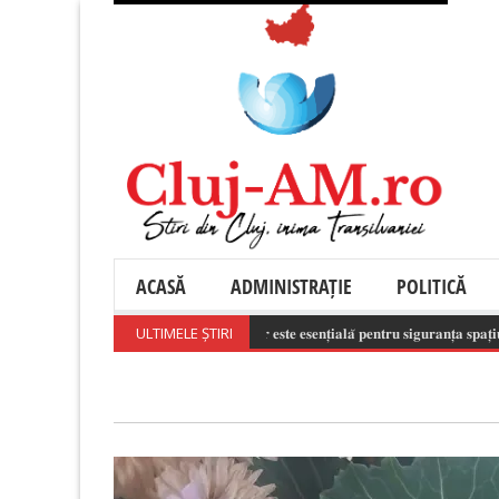
ACASĂ
ADMINISTRAȚIE
POLITICĂ
𝐔𝐭𝐢𝐥𝐢𝐳𝐚𝐫𝐞𝐚 𝐫𝐞𝐬𝐩𝐨𝐧𝐬𝐚𝐛𝐢𝐥𝐚̆ 𝐚 𝐝𝐫𝐨𝐧𝐞𝐥𝐨𝐫 𝐞𝐬𝐭𝐞 𝐞𝐬𝐞𝐧𝐭̦𝐢𝐚𝐥𝐚̆ 𝐩𝐞𝐧𝐭𝐫𝐮 𝐬𝐢𝐠𝐮𝐫𝐚𝐧𝐭̦𝐚 𝐬𝐩𝐚𝐭̦𝐢𝐮𝐥𝐮𝐢 𝐚𝐞𝐫
ULTIMELE ȘTIRI