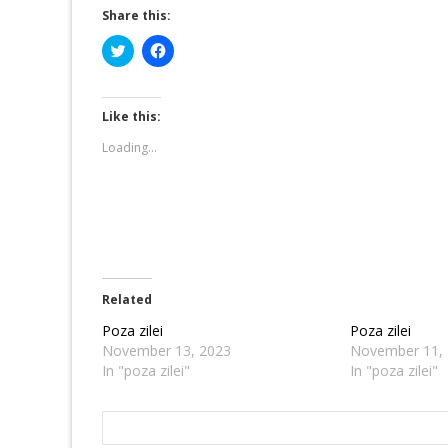
Share this:
Click
Click
to
to
share
share
on
on
Twitter
Facebook
(Opens
(Opens
Like this:
in
in
new
new
Loading...
window)
window)
Related
Poza zilei
Poza zilei
November 13, 2023
November 11,
In "poza zilei"
In "poza zilei"