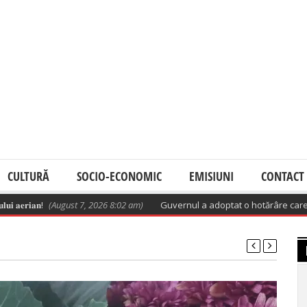
CULTURĂ
SOCIO-ECONOMIC
EMISIUNI
CONTACT
𝐢𝐚𝐧!
(August 7, 2026 8:02 am)
Guvernul a adoptat o hotărâre care aprobă 