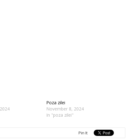
Poza zilei
 2024
November 8, 2024
In "poza zilei"
Pin It