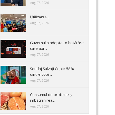
Aug 07, 2026
𝐔𝐭𝐢𝐥𝐢𝐳𝐚𝐫𝐞𝐚...
Aug 07, 2026
Guvernul a adoptat o hotărâre
care apr...
Aug 07, 2026
Sondaj Salvați Copiii: 58%
dintre copii...
Aug 07, 2026
Consumul de proteine și
îmbătrânirea...
Aug 07, 2026