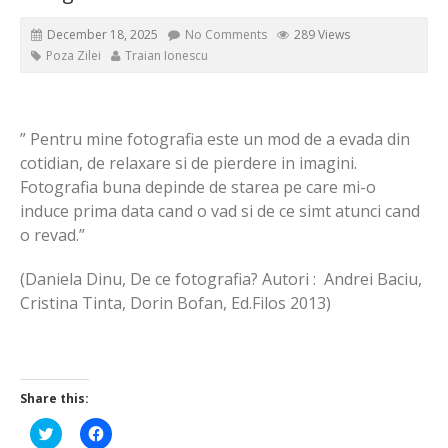
December 18, 2025
No Comments
289 Views
Poza Zilei
Traian Ionescu
” Pentru mine fotografia este un mod de a evada din
cotidian, de relaxare si de pierdere in imagini.
Fotografia buna depinde de starea pe care mi-o
induce prima data cand o vad si de ce simt atunci cand
o revad.”
(Daniela Dinu, De ce fotografia? Autori : Andrei Baciu,
Cristina Tinta, Dorin Bofan, Ed.Filos 2013)
Share this:
Click
Click
to
to