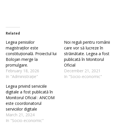
Related
Legea penisiilor
Noi reguli pentru românii
magistraților este
care vor să lucreze în
constituțională. Proiectul lui
străinătate. Legea a fost
Bolojan merge la
publicată în Monitorul
promulgare.
Oficial
February 18, 2026
December 21, 2021
In "Administrație"
In "Socio-economic"
Legea privind serviciile
digitale a fost publicată în
Monitorul Oficial : ANCOM
este coordonatorul
serviciilor digitale
March 21, 2024
In "Socio-economic"