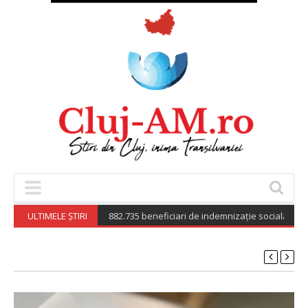
ensii Publice (CNPP): 882.735 beneficiari de indemnizație socială pentru pe
ULTIMELE ȘTIRI