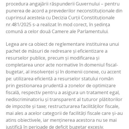
procedura angajării răspunderii Guvernului – pentru
punerea de acord a prevederilor neconstituționale din
cuprinsul acesteia cu Decizia Curții Constituționale
nr.481/2025 s-a realizat în mod corect, în ședința
comună a celor două Camere ale Parlamentului.
Legea are ca obiect de reglementare instituirea unui
pachet de măsuri de redresare și eficientizare a
resurselor publice, precum și modificarea și
completarea unor acte normative în domeniul fiscal-
bugetar, al insolvenței și în domenii conexe, cu accent
pe: utilizarea eficientă a resurselor statului român
prin gestionarea prudentă a zonelor de optimizare
fiscală, respectiv pentru a asigura un tratament egal,
nediscriminatoriu și transparent al tuturor plătitorilor
de impozite și taxe; restructurarea facilităților fiscale,
mai ales a acelor categorii de facilități fiscale care și-au
atins obiectivele, iar menținerea acestora nu se mai
justifică în perioade de deficit bugetar excesiv.