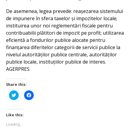
De asemenea, legea prevede: reașezarea sistemului
de impunere în sfera taxelor și impozitelor locale;
instituirea unor noi reglementări fiscale pentru
contribuabilii plătitori de impozit pe profit; utilizarea
eficientă a fondurilor publice alocate pentru
finanțarea diferitelor categorii de servicii publice la
nivelul autorităților publice centrale, autorităților
publice locale, instituțiilor publice de interes.
AGERPRES
Share this:
Click
Click
to
to
share
share
on
on
Twitter
Facebook
(Opens
(Opens
Like this:
in
in
new
new
Loading...
window)
window)