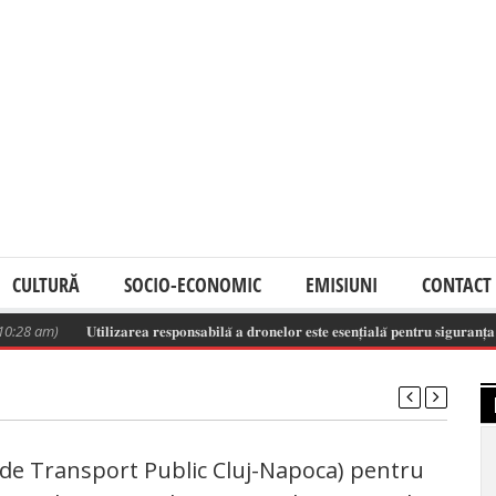
CULTURĂ
SOCIO-ECONOMIC
EMISIUNI
CONTACT
am)
𝐔𝐭𝐢𝐥𝐢𝐳𝐚𝐫𝐞𝐚 𝐫𝐞𝐬𝐩𝐨𝐧𝐬𝐚𝐛𝐢𝐥𝐚̆ 𝐚 𝐝𝐫𝐨𝐧𝐞𝐥𝐨𝐫 𝐞𝐬𝐭𝐞 𝐞𝐬𝐞𝐧𝐭̦𝐢𝐚𝐥𝐚̆ 𝐩𝐞𝐧𝐭𝐫𝐮 𝐬𝐢𝐠𝐮𝐫𝐚𝐧𝐭̦𝐚 𝐬𝐩𝐚𝐭̦𝐢𝐮
de Transport Public Cluj-Napoca) pentru