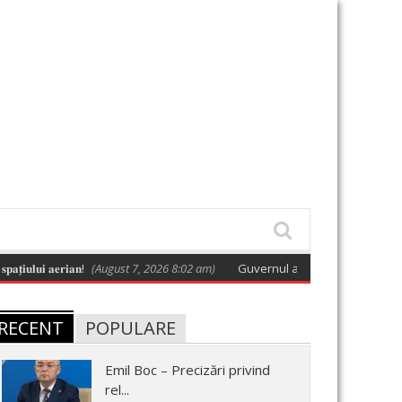
𝐥𝐮𝐢 𝐚𝐞𝐫𝐢𝐚𝐧!
(August 7, 2026 8:02 am)
Guvernul a adoptat o hotărâre care a
RECENT
POPULARE
Emil Boc – Precizări privind
rel...