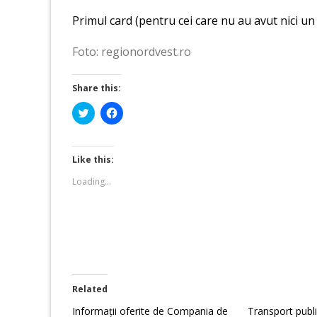
Primul card (pentru cei care nu au avut nici un 
Foto: regionordvest.ro
Share this:
Click
Click
to
to
share
share
on
on
Twitter
Facebook
(Opens
(Opens
Like this:
in
in
new
new
Loading...
window)
window)
Related
Informații oferite de Compania de
Transport publi