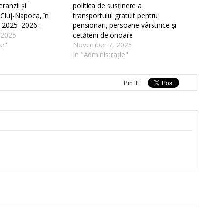
ranzii și
politica de susținere a
 Cluj-Napoca, în
transportului gratuit pentru
r 2025–2026 .
pensionari, persoane vârstnice și
 2025
cetățeni de onoare
ie"
November 7, 2023
In "Administrație"
Pin It