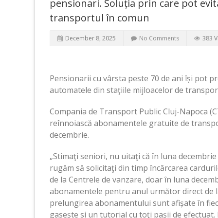
pensionari. Soluția prin care pot evi
transportul în comun
December 8, 2025
No Comments
383 V
Pensionarii cu vârsta peste 70 de ani își pot 
automatele din staţiile mijloacelor de transpo
Compania de Transport Public Cluj-Napoca (CTP
reînnoiască abonamentele gratuite de transport
decembrie.
„Stimaţi seniori, nu uitaţi că ȋn luna decembr
rugăm să solicitaţi din timp ȋncărcarea carduri
de la Centrele de vanzare, doar ȋn luna decemb
abonamentele pentru anul următor direct de la 
prelungirea abonamentului sunt afișate ȋn fieca
gasește si un tutorial cu toţi pașii de efectua