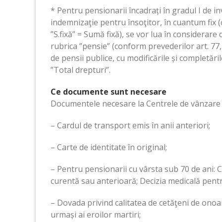
* Pentru pensionarii încadrați în gradul I de inv
indemnizaţie pentru însoţitor, în cuantum fix 
”S.fixă” = Sumă fixă), se vor lua în considerare
rubrica ”pensie” (conform prevederilor art. 77, 
de pensii publice, cu modificările și completăril
”Total drepturi”.
Ce documente sunt necesare
Documentele necesare la Centrele de vânzare c
– Cardul de transport emis ȋn anii anteriori;
– Carte de identitate ȋn original;
– Pentru pensionarii cu vârsta sub 70 de ani:
curentă sau anterioară; Decizia medicală pentr
– Dovada privind calitatea de cetăţeni de onoar
urmași ai eroilor martiri;