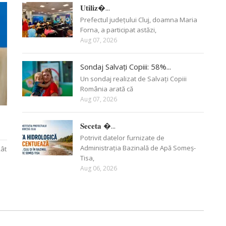
𝐔𝐭𝐢𝐥𝐢𝐳�...
Prefectul județului Cluj, doamna Maria
Forna, a participat astăzi,
Aug 07, 2026
Sondaj Salvați Copiii: 58%...
Un sondaj realizat de Salvați Copiii
România arată că
Aug 07, 2026
𝐒𝐞𝐜𝐞𝐭𝐚 �...
Potrivit datelor furnizate de
Administrația Bazinală de Apă Someș-
Rât
Tisa,
Aug 06, 2026