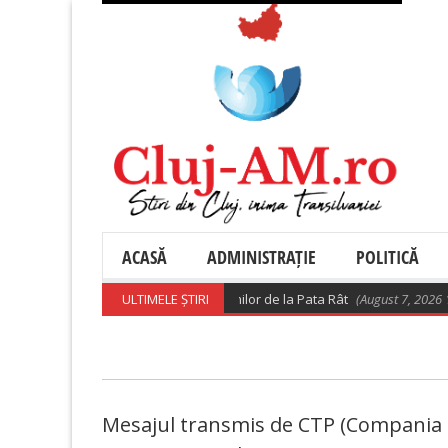
ACASĂ
ADMINISTRAȚIE
POLITICĂ
 – Precizări privind relocarea rromilor de la Pata Rât
ULTIMELE ȘTIRI
(August 7, 2026 10:28 
Mesajul transmis de CTP (Compania 