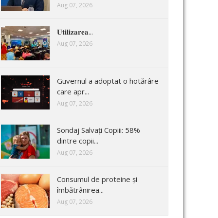
Aug 07, 2026
𝐔𝐭𝐢𝐥𝐢𝐳𝐚𝐫𝐞𝐚...
Aug 07, 2026
Guvernul a adoptat o hotărâre
care apr...
Aug 07, 2026
Sondaj Salvați Copiii: 58%
dintre copii...
Aug 07, 2026
Consumul de proteine și
îmbătrânirea...
Aug 07, 2026