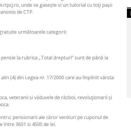
w.ctpcj.ro, unde se gasește si un tutorial cu toţi pașii
ransmis de CTP.
gratuite următoarele categorii:
 pensie la rubrica „Total drepturi” sunt de până la
alin (4) din Legea nr. 17/2000 care au împlinit vârsta
ca, veteranii și văduvele de război, revoluţionarii și
poca.
ntru: pensionarii ale căror venituri pe cuponul de
 ȋntre 3601 si 4500 de lei.