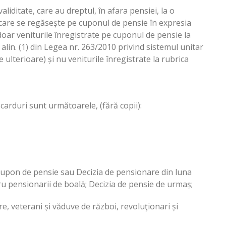
aliditate, care au dreptul, în afara pensiei, la o
(care se regăsește pe cuponul de pensie în expresia
 doar veniturile înregistrate pe cuponul de pensie la
alin. (1) din Legea nr. 263/2010 privind sistemul unitar
e ulterioare) și nu veniturile înregistrate la rubrica
arduri sunt următoarele, (fără copii):
 Cupon de pensie sau Decizia de pensionare din luna
u pensionarii de boală; Decizia de pensie de urmaș;
e, veterani și văduve de război, revoluţionari și