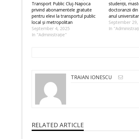
Transport Public Cluj-Napoca
studenții, maste
privind abonamentele gratuite
doctoranzii din
pentru elevi la transportul public
anul universita
local și metropolitan
September 29,
September 4, 2025
In "Administraț
In "Administrație"
TRAIAN IONESCU
RELATED ARTICLE