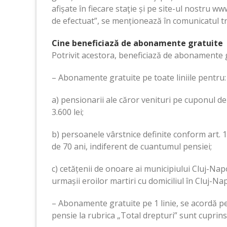
afișate ȋn fiecare staţie și pe site-ul nostru ww
de efectuat”, se menționează în comunicatul t
Cine beneficiază de abonamente gratuite
Potrivit acestora, beneficiază de abonamente 
– Abonamente gratuite pe toate liniile pentru:
a) pensionarii ale căror venituri pe cuponul de
3.600 lei;
b) persoanele vârstnice definite conform art. 1 
de 70 ani, indiferent de cuantumul pensiei;
c) cetățenii de onoare ai municipiului Cluj-Napo
urmașii eroilor martiri cu domiciliul ȋn Cluj-Na
– Abonamente gratuite pe 1 linie, se acordă pe
pensie la rubrica „Total drepturi” sunt cuprinse