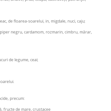
c, de floarea-soarelui, in, migdale, nuci, caju;
, piper negru, cardamom, rozmarin, cimbru, mărar,
ucuri de legume, ceai;
soarelui.
cide, precum:
ă, fructe de mare, crustacee