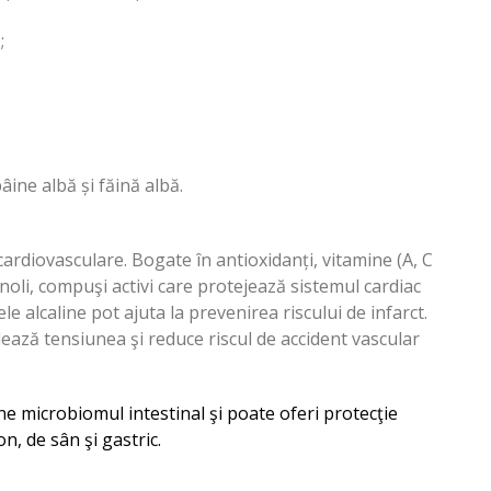
;
âine albă și făină albă.
 cardiovasculare. Bogate în antioxidanți, vitamine (A, C
fenoli, compuşi activi care protejează sistemul cardiac
ele alcaline pot ajuta la prevenirea riscului de infarct.
ază tensiunea şi reduce riscul de accident vascular
ine microbiomul intestinal şi poate oferi protecţie
n, de sân şi gastric.