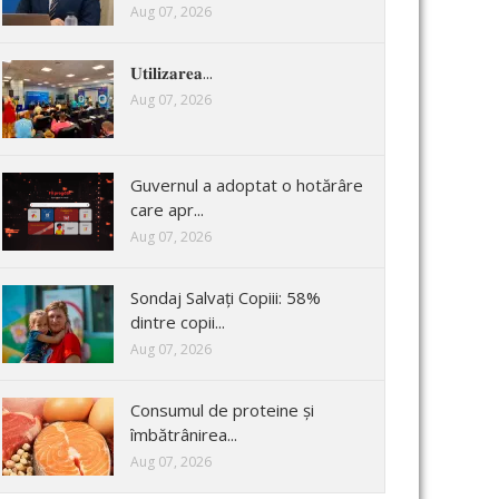
Aug 07, 2026
𝐔𝐭𝐢𝐥𝐢𝐳𝐚𝐫𝐞𝐚...
Aug 07, 2026
Guvernul a adoptat o hotărâre
care apr...
Aug 07, 2026
Sondaj Salvați Copiii: 58%
dintre copii...
Aug 07, 2026
Consumul de proteine și
îmbătrânirea...
Aug 07, 2026