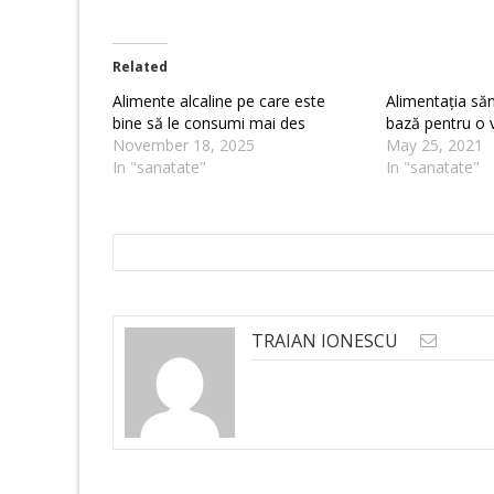
Related
Alimente alcaline pe care este
Alimentația săn
bine să le consumi mai des
bază pentru o v
November 18, 2025
May 25, 2021
In "sanatate"
In "sanatate"
TRAIAN IONESCU