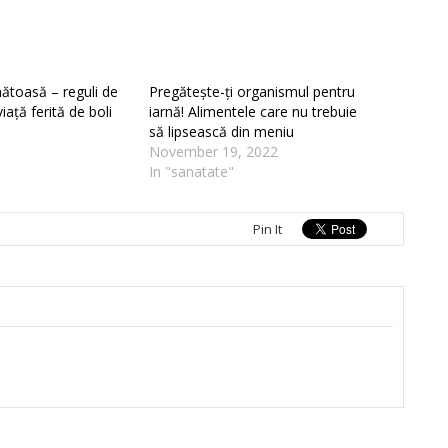
ătoasă – reguli de
Pregătește-ți organismul pentru
iață ferită de boli
iarnă! Alimentele care nu trebuie
să lipsească din meniu
November 19, 2022
In "sanatate"
Pin It