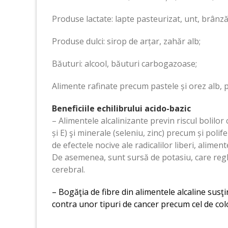
Produse lactate: lapte pasteurizat, unt, brânză
Produse dulci: sirop de arțar, zahăr alb;
Băuturi: alcool, băuturi carbogazoase;
Alimente rafinate precum pastele și orez alb, p
Beneficiile echilibrului acido-bazic
– Alimentele alcalinizante previn riscul bolilor
și E) şi minerale (seleniu, zinc) precum și poli
de efectele nocive ale radicalilor liberi, aliment
De asemenea, sunt sursă de potasiu, care regle
cerebral.
– Bogăţia de fibre din alimentele alcaline susţ
contra unor tipuri de cancer precum cel de colo