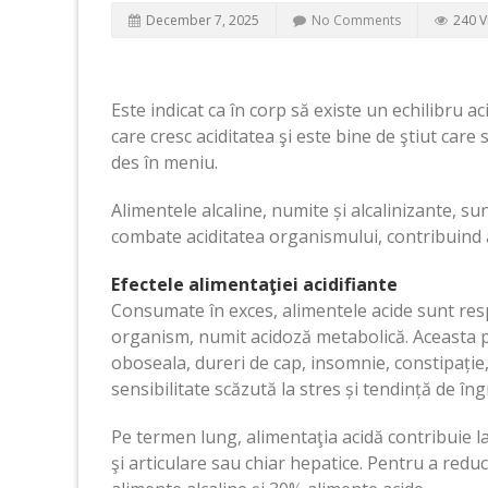
December 7, 2025
No Comments
240 V
Este indicat ca în corp să existe un echilibru
care cresc aciditatea şi este bine de ştiut care 
des în meniu.
Alimentele alcaline, numite și alcalinizante, sunt
combate aciditatea organismului, contribuind a
Efectele alimentaţiei acidifiante
Consumate în exces, alimentele acide sunt res
organism, numit acidoză metabolică. Aceasta 
oboseala, dureri de cap, insomnie, constipație
sensibilitate scăzută la stres și tendință de în
Pe termen lung, alimentaţia acidă contribuie l
şi articulare sau chiar hepatice. Pentru a reduc