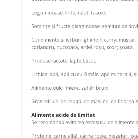
Leguminoase: linte, năut, fasole;
Seminţe şi fructe oleaginoase: seminţe de dovlea
Condimente și ierburi: ghimbir, curry, muștar
coriandru, nucșoară, ardei roșu, scorțișoară;
Produse lactate: lapte bătut;
Lichide: apă, apă cu cu lămâie, apă minerală, s
Alimente dulci: miere, zahăr brun;
Grăsimi: ulei de rapiţă, de măsline, de floarea-
Alimente acide de limitat
Se recomandă evitarea excesului de alimente a
Proteine: carne albă, carne roșie, mezeluri, ou