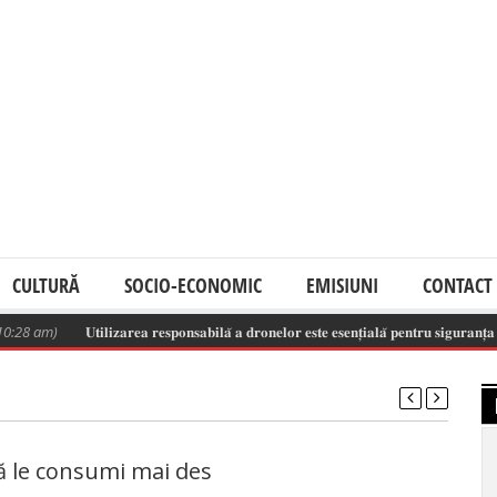
CULTURĂ
SOCIO-ECONOMIC
EMISIUNI
CONTACT
)
𝐔𝐭𝐢𝐥𝐢𝐳𝐚𝐫𝐞𝐚 𝐫𝐞𝐬𝐩𝐨𝐧𝐬𝐚𝐛𝐢𝐥𝐚̆ 𝐚 𝐝𝐫𝐨𝐧𝐞𝐥𝐨𝐫 𝐞𝐬𝐭𝐞 𝐞𝐬𝐞𝐧𝐭̦𝐢𝐚𝐥𝐚̆ 𝐩𝐞𝐧𝐭𝐫𝐮 𝐬𝐢𝐠𝐮𝐫𝐚𝐧𝐭̦𝐚 𝐬𝐩𝐚𝐭̦𝐢𝐮𝐥𝐮
să le consumi mai des