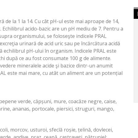
ă de la 1 la 14. Cu cât pH-ul este mai aproape de 14,
. Echilibrul acido-bazic are un pH mediu de 7. Pentru a
upra organismului, se foloseşte indicele PRAL
 excreţia urinară de acid uric sau pe încărcătura acidă
nă echilibrul pH-ului în organism. Indicele PRAL este
inichi după ce au fost consumate 100 g de alimente.
 vedere mineralele acide şi bazice dintr-un anumit
 PRAL este mai mare, cu atât un aliment are un potențial
 pepene verde, căpșuni, mure, coacăze negre, caise,
rine, ananas, portocale, piersici, struguri, mango,
i, morcov, usturoi, sfeclă roșie, țelină, dovlecei,
erde, andive, praz, ceapă, castraveți, pătrunjel;