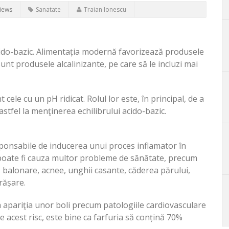
iews
Sanatate
Traian Ionescu
 acido-bazic. Alimentația modernă favorizează produsele
sunt produsele alcalinizante, pe care să le incluzi mai
 cele cu un pH ridicat. Rolul lor este, în principal, de a
stfel la menţinerea echilibrului acido-bazic.
ponsabile de inducerea unui proces inflamator în
poate fi cauza multor probleme de sănătate, precum
, balonare, acnee, unghii casante, căderea părului,
grășare.
a apariţia unor boli precum patologiile cardiovasculare
e acest risc, este bine ca farfuria să conțină 70%