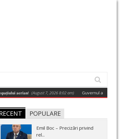
𝐢 𝐚𝐞𝐫𝐢𝐚𝐧!
(August 7, 2026 8:02 am)
Guvernul a adoptat o hotărâre care apr
RECENT
POPULARE
Emil Boc – Precizări privind
rel...