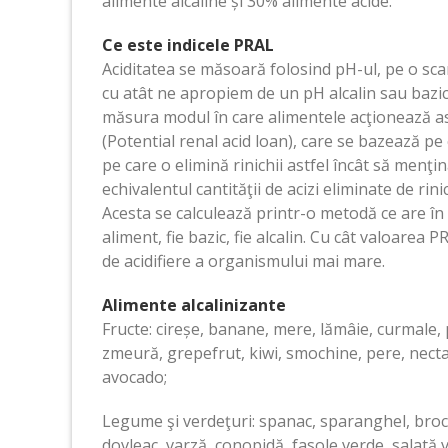
alimente alcaline și 30% alimente acide.
Ce este indicele PRAL
Aciditatea se măsoară folosind pH-ul, pe o scar
cu atât ne apropiem de un pH alcalin sau bazic
măsura modul în care alimentele acţionează as
(Potential renal acid loan), care se bazează pe
pe care o elimină rinichii astfel încât să menţi
echivalentul cantităţii de acizi eliminate de r
Acesta se calculează printr-o metodă ce are în
aliment, fie bazic, fie alcalin. Cu cât valoarea
de acidifiere a organismului mai mare.
Alimente alcalinizante
Fructe: cireșe, banane, mere, lămâie, curmale,
zmeură, grepefrut, kiwi, smochine, pere, necta
avocado;
Legume şi verdeţuri: spanac, sparanghel, broccol
dovleac, varză, conopidă, fasole verde, salată v