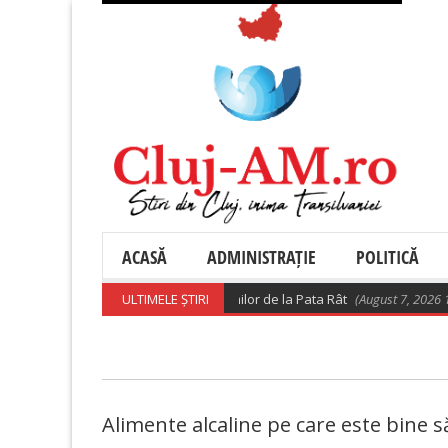
ACASĂ
ADMINISTRAȚIE
POLITICĂ
 Precizări privind relocarea rromilor de la Pata Rât
ULTIMELE ȘTIRI
(August 7, 2026 10:28 am
Alimente alcaline pe care este bine 