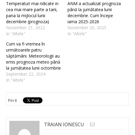
Temperaturi mai ridicate in
ANM a actualizat prognoza
cea mai mare parte a tarii,
până la jumătatea lunii
pana la mijlocul lunii
decembrie. Cum începe
decembrie (prognoza)
iarna 2025-2026
November 21, 2022
November 20, 2025
In "Altele"
In "Altele"
Cum va fi vremea în
următoarele patru
săptămâni. Meteorologii au
emis prognoza meteo până
la jumătatea lunii octombrie
September 22, 2024
In "Altele"
Pin It
TRAIAN IONESCU