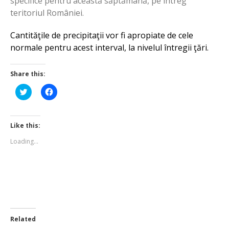
specifice pentru această săptămână, pe întreg
teritoriul României.
Cantităţile de precipitaţii vor fi apropiate de cele
normale pentru acest interval, la nivelul întregii ţări.
Share this:
Click
Click
to
to
share
share
on
on
Twitter
Facebook
(Opens
(Opens
Like this:
in
in
new
new
Loading...
window)
window)
Related