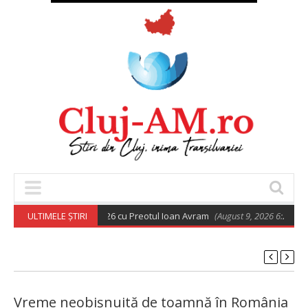
rtodoxă din 9 august 2026 cu Preotul Ioan Avram
ULTIMELE ȘTIRI
(August 9, 2026 6:28 am)
Vreme neobișnuită de toamnă în România