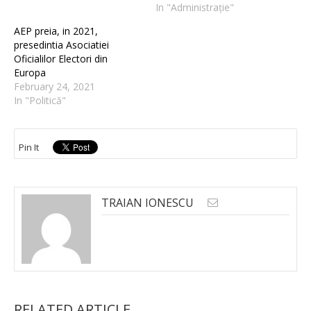
In "Administrație"
AEP preia, in 2021,
presedintia Asociatiei
Oficialilor Electori din
Europa
February 24, 2021
In "Politică"
Pin It
TRAIAN IONESCU
RELATED ARTICLE