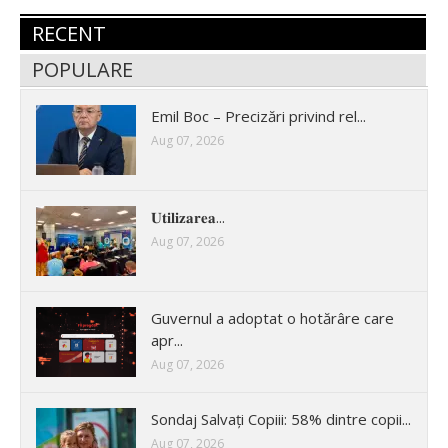
RECENT
POPULARE
Emil Boc – Precizări privind rel...
Aug 07, 2026
𝐔𝐭𝐢𝐥𝐢𝐳𝐚𝐫𝐞𝐚...
Aug 07, 2026
Guvernul a adoptat o hotărâre care
apr...
Aug 07, 2026
Sondaj Salvați Copiii: 58% dintre copii...
Aug 07, 2026