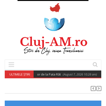
 privind relocarea rromilor de la Pata Rât
ULTIMELE ȘTIRI
(August 7, 2026 10:28 am)
𝐔𝐭𝐢𝐥𝐢