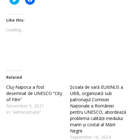
to
to
share
share
on
on
Twitter
Facebook
(Opens
(Opens
Like this:
in
in
new
new
Loading...
window)
window)
Related
Cluj-Napoca a fost
Școala de vară EUXINUS a
desemnat de UNESCO “City
UBB, organizată sub
of Film”
patronajul Comisiei
November 9, 2021
Naționale a României
In "Administrație"
pentru UNESCO, abordează
problema calității mediului
marin și costal al Mării
Negre
September 16, 2024