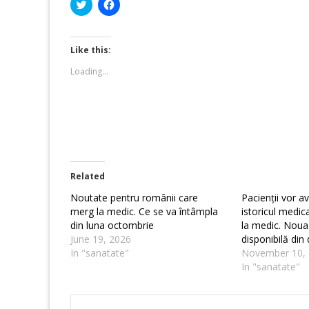
Click
Click
to
to
share
share
on
on
Twitter
Facebook
(Opens
(Opens
Like this:
in
in
new
new
Loading...
window)
window)
Related
Noutate pentru românii care
Pacienții vor a
merg la medic. Ce se va întâmpla
istoricul medica
din luna octombrie
la medic. Noua 
June 19, 2026
disponibilă din
In "sanatate"
November 10,
In "sanatate"