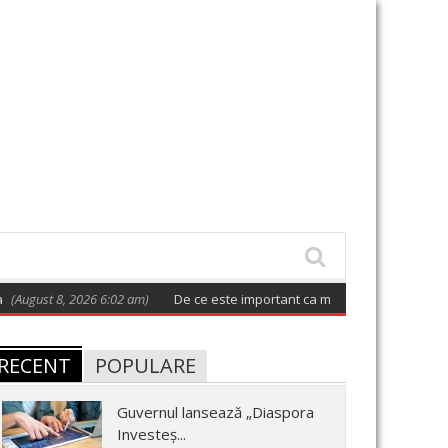
 8, 2026 6:02 am)
De ce este important ca măcar o dată la două zile să 
RECENT
POPULARE
Guvernul lansează „Diaspora
Investeș...