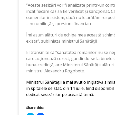
”Aceste sesizări vor fi analizate printr-un cont
încât fiecare caz să fie verificat şi sancţionat. 
oamenilor în sistem, dacă nu le arătăm respect.
– nu umilinţă şi presiuni financiare.
Îmi asum alături de echipa mea această schimbar
exista”, subliniază ministrul Sănătăţii.
El transmite că ”sănătatea românilor nu se nego
care acţionează corect, gandindu-se la binele o
buna-credinţă, are Ministerul Sănătăţii alături
ministrul Alexandru Rogobete.
Ministrul Sănătăţii a mai avut o iniţiativă simil
în spitalele de stat, din 14 iulie, fiind disponib
dedicat sesizărilor pe această temă.
Share this: