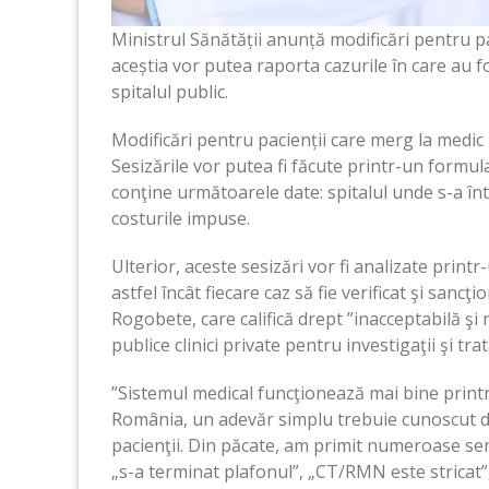
Ministrul Sănătății anunță modificări pentru pa
aceștia vor putea raporta cazurile în care au fo
spitalul public.
Modificări pentru pacienții care merg la medic
Sesizările vor putea fi făcute printr-un formula
conţine următoarele date: spitalul unde s-a înt
costurile impuse.
Ulterior, aceste sesizări vor fi analizate print
astfel încât fiecare caz să fie verificat şi san
Rogobete, care califică drept ”inacceptabilă şi 
publice clinici private pentru investigaţii şi tr
”Sistemul medical funcţionează mai bine printr-
România, un adevăr simplu trebuie cunoscut de 
pacienţii. Din păcate, am primit numeroase sem
„s-a terminat plafonul”, „CT/RMN este stricat”