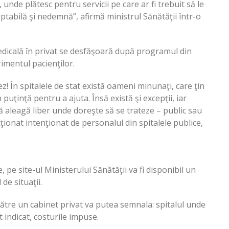
, unde plătesc pentru servicii pe care ar fi trebuit să le
ptabilă şi nedemnă”, afirmă ministrul Sănătăţii într-o
dicală în privat se desfăşoară după programul din
trimentul pacienţilor.
z! În spitalele de stat există oameni minunaţi, care ţin
 puţinţă pentru a ajuta. Însă există şi excepţii, iar
ă aleagă liber unde doreşte să se trateze – public sau
ecţionat intenţionat de personalul din spitalele publice,
, pe site-ul Ministerului Sănătăţii va fi disponibil un
de situaţii.
către un cabinet privat va putea semnala: spitalul unde
t indicat, costurile impuse.