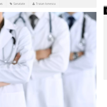
ws
Sanatate
Traian Ionescu