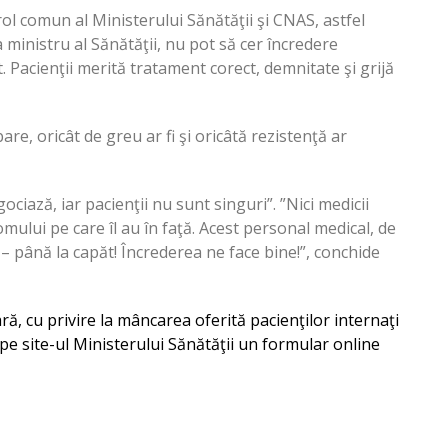
rol comun al Ministerului Sănătăţii şi CNAS, astfel
Ca ministru al Sănătăţii, nu pot să cer încredere
 Pacienţii merită tratament corect, demnitate şi grijă
e, oricât de greu ar fi şi oricâtă rezistenţă ar
ciază, iar pacienţii nu sunt singuri”. ”Nici medicii
mului pe care îl au în faţă. Acest personal medical, de
 – până la capăt! Încrederea ne face bine!”, conchide
ară, cu privire la mâncarea oferită pacienţilor internaţi
il pe site-ul Ministerului Sănătăţii un formular online