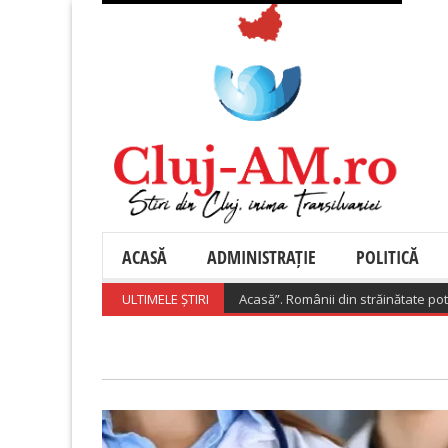
ACASĂ
ADMINISTRAȚIE
POLITICĂ
ansează „Diaspora Investește Acasă”. Românii din străinătate pot primi p
ULTIMELE ȘTIRI