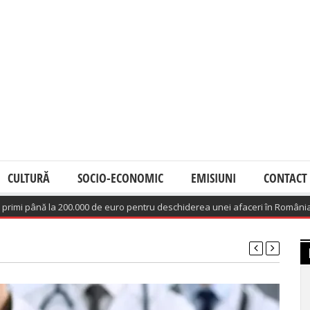
CULTURĂ
SOCIO-ECONOMIC
EMISIUNI
CONTACT
ână la 200.000 de euro pentru deschiderea unei afaceri în România
(August