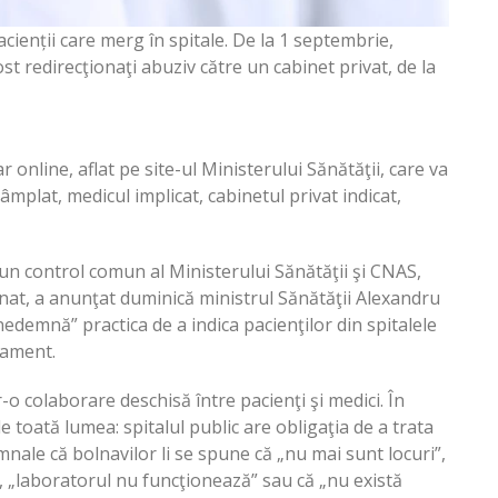
cienții care merg în spitale. De la 1 septembrie,
st redirecţionaţi abuziv către un cabinet privat, de la
r online, aflat pe site-ul Ministerului Sănătăţii, care va
âmplat, medicul implicat, cabinetul privat indicat,
r-un control comun al Ministerului Sănătăţii şi CNAS,
cţionat, a anunţat duminică ministrul Sănătăţii Alexandru
nedemnă” practica de a indica pacienţilor din spitalele
atament.
o colaborare deschisă între pacienţi şi medici. În
toată lumea: spitalul public are obligaţia de a trata
nale că bolnavilor li se spune că „nu mai sunt locuri”,
, „laboratorul nu funcţionează” sau că „nu există