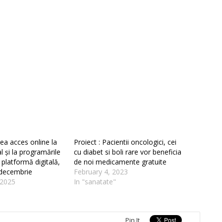
vea acces online la
Proiect : Pacientii oncologici, cei
l și la programările
cu diabet si boli rare vor beneficia
platformă digitală,
de noi medicamente gratuite
 decembrie
February 4, 2023
 2025
In "sanatate"
Pin It