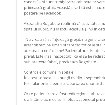
condiţii” – şi sunt trimişi către cabinete private
primească gratuit. Această practică este inacce
postare pe Facebook.
Alexandru Rogobete reafirmă că activitatea me
spitalul public, nu în locul acestuia şi nu în de
”Nu vreau să se înţeleagă greşit, nu generalize
acest sistem pe umeri şi care fac tot ce le stă în
acestea nu ne fac bine! Pacientul are dreptul s
privat. Este însă inacceptabil ca el să fie redir
sub pretexte false”, precizează Rogobete.
Controale comune în spitale
În acest context, el anunţă că, din 1 septembrie
formular online pentru raportarea unor astfel 
Orice pacient care a fost redirecţionat abuziv 
s-a întâmplat, medicul implicat, cabinetul priva