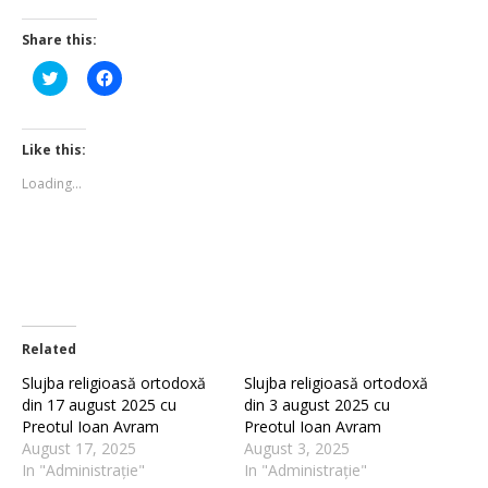
Share this:
Click
Click
to
to
share
share
on
on
Twitter
Facebook
(Opens
(Opens
Like this:
in
in
new
new
Loading...
window)
window)
Related
Slujba religioasă ortodoxă
Slujba religioasă ortodoxă
din 17 august 2025 cu
din 3 august 2025 cu
Preotul Ioan Avram
Preotul Ioan Avram
August 17, 2025
August 3, 2025
In "Administrație"
In "Administrație"