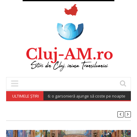
 în perioada UNTOLD 2026: o garsonieră ajunge să coste pe noapte cât chiri
ULTIMELE ȘTIRI