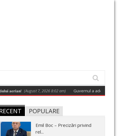
𝐚𝐧!
(August 7, 2026 8:02 am)
Guvernul a adoptat o hotărâre care aprobă p
RECENT
POPULARE
Emil Boc – Precizări privind
rel...