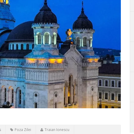
s
Poza Zilei
Traian Ionescu