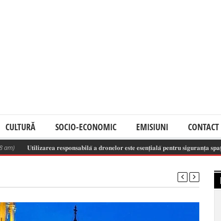
CULTURĂ
SOCIO-ECONOMIC
EMISIUNI
CONTACT
𝐭𝐢𝐥𝐢𝐳𝐚𝐫𝐞𝐚 𝐫𝐞𝐬𝐩𝐨𝐧𝐬𝐚𝐛𝐢𝐥𝐚̆ 𝐚 𝐝𝐫𝐨𝐧𝐞𝐥𝐨𝐫 𝐞𝐬𝐭𝐞 𝐞𝐬𝐞𝐧𝐭̦𝐢𝐚𝐥𝐚̆ 𝐩𝐞𝐧𝐭𝐫𝐮 𝐬𝐢𝐠𝐮𝐫𝐚𝐧𝐭̦𝐚 𝐬𝐩𝐚𝐭̦𝐢𝐮𝐥𝐮𝐢 𝐚𝐞𝐫𝐢