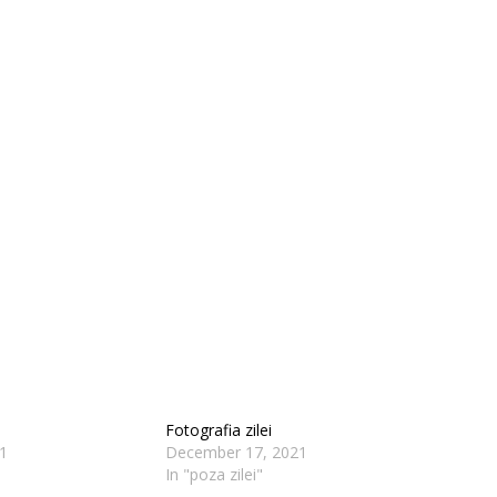
Fotografia zilei
1
December 17, 2021
In "poza zilei"