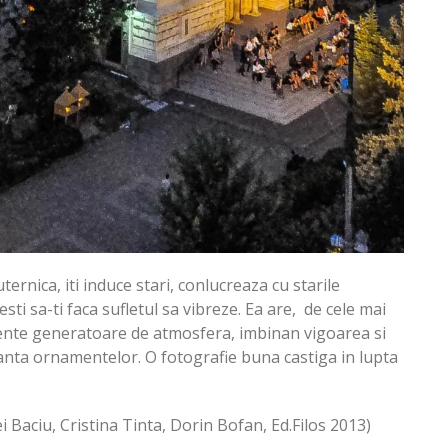
ernica, iti induce stari, conlucreaza cu starile
sti sa-ti faca sufletul sa vibreze. Ea are, de cele mai
lemente generatoare de atmosfera, imbinan vigoarea si
ganta ornamentelor. O fotografie buna castiga in lupta
 Baciu, Cristina Tinta, Dorin Bofan, Ed.Filos 2013)