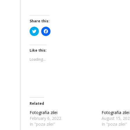
Share this:
Click
Click
to
to
share
share
on
on
Twitter
Facebook
(Opens
(Opens
Like this:
in
in
new
new
Loading...
window)
window)
Related
Fotografia zilei
Fotografia zilei
February 6, 2022
August 15, 202
In "poza zilei"
In "poza zilei"