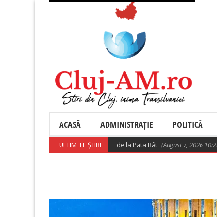
ACASĂ
ADMINISTRAȚIE
POLITICĂ
zări privind relocarea rromilor de la Pata Rât
ULTIMELE ȘTIRI
(August 7, 2026 10:28 am)
