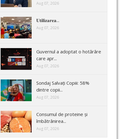
Aug 07, 2026
𝐔𝐭𝐢𝐥𝐢𝐳𝐚𝐫𝐞𝐚...
Aug 07, 2026
Guvernul a adoptat o hotărâre
care apr...
Aug 07, 2026
Sondaj Salvați Copiii: 58%
dintre copii...
Aug 07, 2026
Consumul de proteine și
îmbătrânirea...
Aug 07, 2026