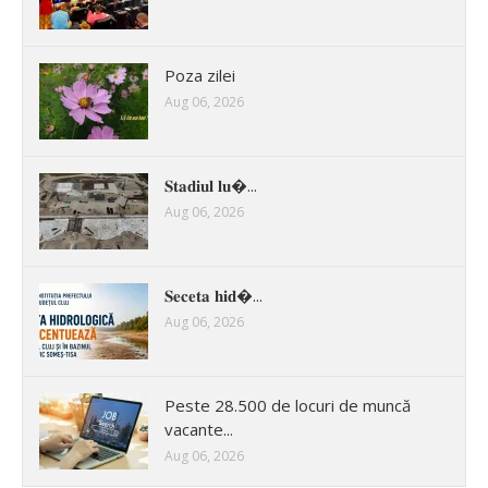
Poza zilei
Aug 06, 2026
𝐒𝐭𝐚𝐝𝐢𝐮𝐥 𝐥𝐮�...
Aug 06, 2026
𝐒𝐞𝐜𝐞𝐭𝐚 𝐡𝐢𝐝�...
Aug 06, 2026
Peste 28.500 de locuri de muncă
vacante...
Aug 06, 2026