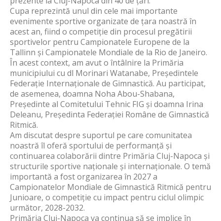
prezente la Cluj-Napoca din 40 de țări.
Cupa reprezintă unul din cele mai importante
evenimente sportive organizate de țara noastră în
acest an, fiind o competiție din procesul pregătirii
sportivelor pentru Campionatele Europene de la
Tallinn și Campionatele Mondiale de la Rio de Janeiro.
În acest context, am avut o întâlnire la Primăria
municipiului cu dl Morinari Watanabe, Președintele
Federație Internaționale de Gimnastică. Au participat,
de asemenea, doamna Noha Abou-Shabana,
Președinte al Comitetului Tehnic FIG și doamna Irina
Deleanu, Președinta Federației Române de Gimnastică
Ritmică.
Am discutat despre suportul pe care comunitatea
noastră îl oferă sportului de performanță și
continuarea colaborării dintre Primăria Cluj-Napoca și
structurile sportive naționale și internaționale. O temă
importantă a fost organizarea în 2027 a
Campionatelor Mondiale de Gimnastică Ritmică pentru
Junioare, o competiție cu impact pentru ciclul olimpic
următor, 2028-2032.
Primăria Cluj-Napoca va continua să se implice în