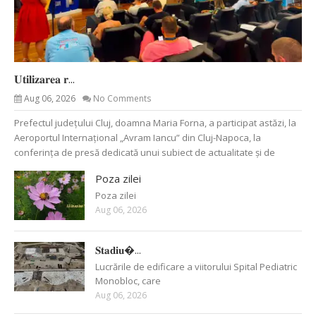
𝐔𝐭𝐢𝐥𝐢𝐳𝐚𝐫𝐞𝐚 𝐫...
Aug 06, 2026
No Comments
Prefectul județului Cluj, doamna Maria Forna, a participat astăzi, la
Aeroportul Internațional „Avram Iancu” din Cluj-Napoca, la
conferința de presă dedicată unui subiect de actualitate și de
Poza zilei
Poza zilei
Aug 06, 2026
𝐒𝐭𝐚𝐝𝐢𝐮�...
Lucrările de edificare a viitorului Spital Pediatric
Monobloc, care
Aug 06, 2026