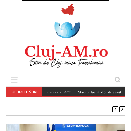
Poza zilei
ULTIMELE ȘTIRI
(August 6, 2026 11:15 am)
𝐒𝐭𝐚𝐝𝐢𝐮𝐥 𝐥𝐮𝐜𝐫𝐚̆𝐫𝐢𝐥𝐨𝐫 𝐝𝐞 𝐜𝐨𝐧𝐬𝐭𝐫𝐮𝐢𝐫𝐞 𝐚 𝐯𝐢