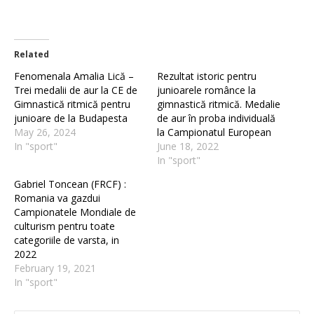
Related
Fenomenala Amalia Lică –
Rezultat istoric pentru
Trei medalii de aur la CE de
junioarele românce la
Gimnastică ritmică pentru
gimnastică ritmică. Medalie
junioare de la Budapesta
de aur în proba individuală
May 26, 2024
la Campionatul European
In "sport"
June 18, 2022
In "sport"
Gabriel Toncean (FRCF) :
Romania va gazdui
Campionatele Mondiale de
culturism pentru toate
categoriile de varsta, in
2022
February 19, 2021
In "sport"