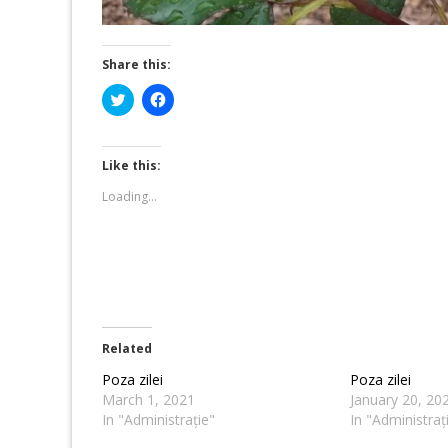
Share this:
Click
Click
to
to
share
share
on
on
Twitter
Facebook
(Opens
(Opens
Like this:
in
in
new
new
Loading...
window)
window)
Related
Poza zilei
Poza zilei
March 1, 2021
January 20, 20
In "Administrație"
In "Administraț