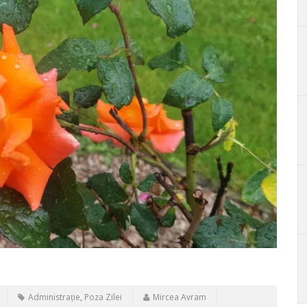
Administrație
,
Poza Zilei
Mircea Avram