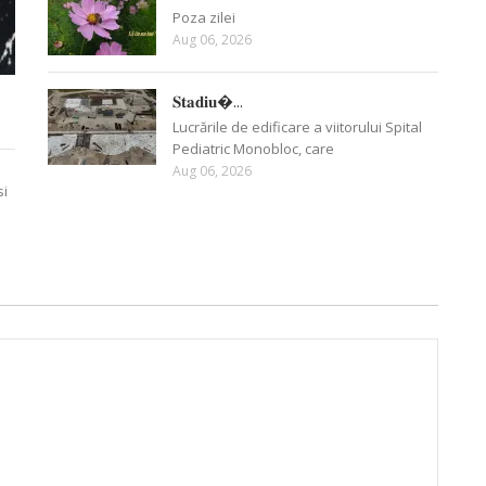
Poza zilei
Aug 06, 2026
𝐒𝐭𝐚𝐝𝐢𝐮�...
Lucrările de edificare a viitorului Spital
Pediatric Monobloc, care
Aug 06, 2026
si