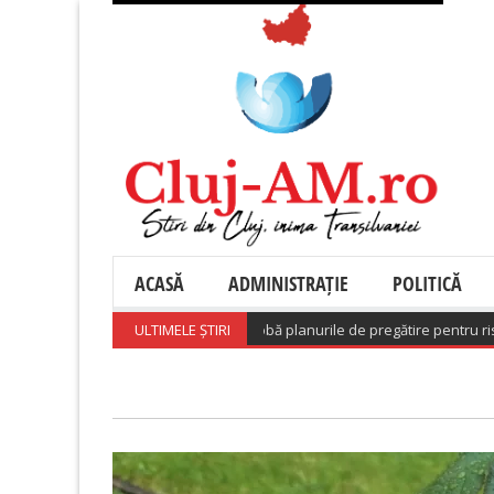
ACASĂ
ADMINISTRAȚIE
POLITICĂ
a adoptat o hotărâre care aprobă planurile de pregătire pentru riscuri
ULTIMELE ȘTIRI
(A