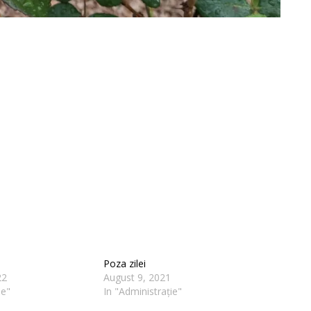
Poza zilei
22
August 9, 2021
ie"
In "Administrație"