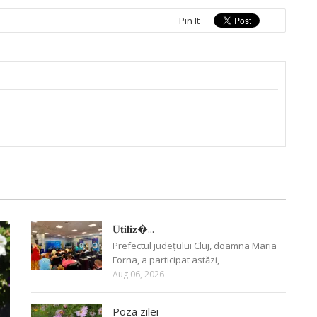
Pin It
𝐔𝐭𝐢𝐥𝐢𝐳�...
Prefectul județului Cluj, doamna Maria
Forna, a participat astăzi,
Aug 06, 2026
Poza zilei