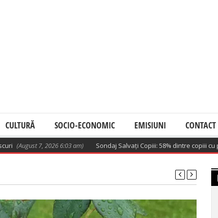
CULTURĂ
SOCIO-ECONOMIC
EMISIUNI
CONTACT
ugust 7, 2026 6:03 am)
Sondaj Salvați Copiii: 58% dintre copiii cu părinți 