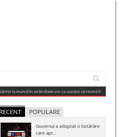
la muncă în străinătate vor ca aceștia să revină în România
(August 7, 2026 6
RECENT
POPULARE
Guvernul a adoptat o hotărâre
care apr...