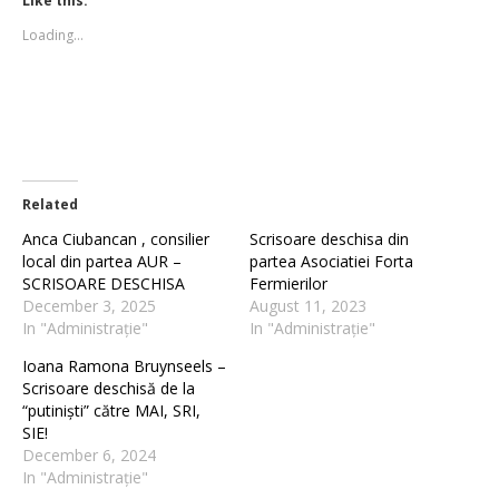
Like this:
in
in
new
new
Loading...
window)
window)
Related
Anca Ciubancan , consilier
Scrisoare deschisa din
local din partea AUR –
partea Asociatiei Forta
SCRISOARE DESCHISA
Fermierilor
December 3, 2025
August 11, 2023
In "Administrație"
In "Administrație"
Ioana Ramona Bruynseels –
Scrisoare deschisă de la
“putiniști” către MAI, SRI,
SIE!
December 6, 2024
In "Administrație"