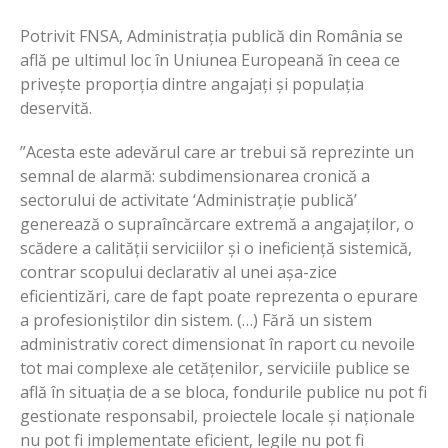
Potrivit FNSA, Administrația publică din România se
află pe ultimul loc în Uniunea Europeană în ceea ce
privește proporția dintre angajați și populația
deservită.
”Acesta este adevărul care ar trebui să reprezinte un
semnal de alarmă: subdimensionarea cronică a
sectorului de activitate ‘Administrație publică’
generează o supraîncărcare extremă a angajaților, o
scădere a calității serviciilor și o ineficiență sistemică,
contrar scopului declarativ al unei așa-zice
eficientizări, care de fapt poate reprezenta o epurare
a profesioniștilor din sistem. (…) Fără un sistem
administrativ corect dimensionat în raport cu nevoile
tot mai complexe ale cetățenilor, serviciile publice se
află în situația de a se bloca, fondurile publice nu pot fi
gestionate responsabil, proiectele locale și naționale
nu pot fi implementate eficient, legile nu pot fi