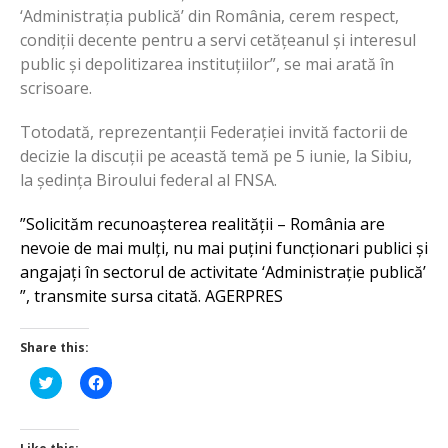
‘Administrația publică’ din România, cerem respect,
condiții decente pentru a servi cetățeanul și interesul
public și depolitizarea instituțiilor”, se mai arată în
scrisoare.
Totodată, reprezentanții Federației invită factorii de
decizie la discuții pe această temă pe 5 iunie, la Sibiu,
la ședința Biroului federal al FNSA.
”Solicităm recunoașterea realității – România are
nevoie de mai mulți, nu mai puțini funcționari publici și
angajați în sectorul de activitate ‘Administrație publică’
”, transmite sursa citată. AGERPRES
Share this:
Click
Click
to
to
share
share
on
on
Twitter
Facebook
(Opens
(Opens