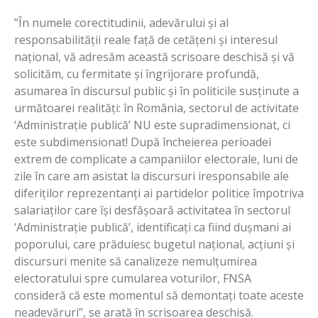
”În numele corectitudinii, adevărului și al
responsabilității reale față de cetățeni și interesul
național, vă adresăm această scrisoare deschisă și vă
solicităm, cu fermitate și îngrijorare profundă,
asumarea în discursul public și în politicile susținute a
următoarei realități: în România, sectorul de activitate
‘Administrație publică’ NU este supradimensionat, ci
este subdimensionat! După încheierea perioadei
extrem de complicate a campaniilor electorale, luni de
zile în care am asistat la discursuri iresponsabile ale
diferiților reprezentanți ai partidelor politice împotriva
salariaților care își desfășoară activitatea în sectorul
‘Administrație publică’, identificați ca fiind dușmani ai
poporului, care prăduiesc bugetul național, acțiuni și
discursuri menite să canalizeze nemulțumirea
electoratului spre cumularea voturilor, FNSA
consideră că este momentul să demontați toate aceste
neadevăruri”, se arată în scrisoarea deschisă.