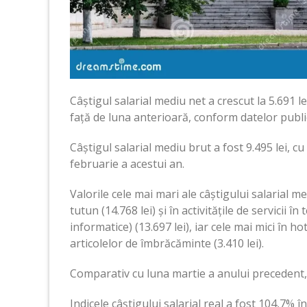
Câștigul salarial mediu net a crescut la 5.691 l
față de luna anterioară, conform datelor publica
Câștigul salarial mediu brut a fost 9.495 lei, cu
februarie a acestui an.
Valorile cele mai mari ale câștigului salarial m
tutun (14.768 lei) și în activitățile de servicii în
informatice) (13.697 lei), iar cele mai mici în ho
articolelor de îmbrăcăminte (3.410 lei).
Comparativ cu luna martie a anului precedent, 
Indicele câștigului salarial real a fost 104,7% 