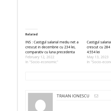
Related
INS : Castigul salarial mediu net a
Castigul salari
crescut in decembrie cu 234 lei,
crescut cu 284 l
comparativ cu luna precedenta
4.554 lei
February 12, 2022
May 13, 2023
In "Socio-economic"
In "Socio-econ
TRAIAN IONESCU