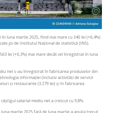
ei în luna martie 2025, fiind mai mare cu 340 lei (+6,4%)
te joi de Institutul Național de statistică (INS).
 563 lei (+6,3%) mai mare decât cel înregistrat în luna
ediu net s-au înregistrat în fabricarea produselor din
 tehnologia informației (inclusiv activități de servicii
teluri și restaurante (3.279 lei) și în fabricarea
câștigul salarial mediu net a crescut cu 9,8%.
în luna martie 2025 față de luna martie a anului trecut