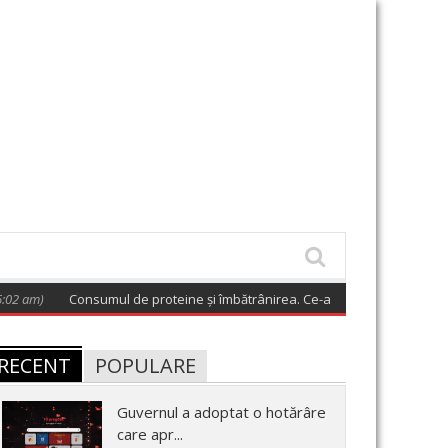
Consumul de proteine și îmbătrânirea. Ce-au descoperit oamenii de știi
RECENT
POPULARE
Guvernul a adoptat o hotărâre
care apr...