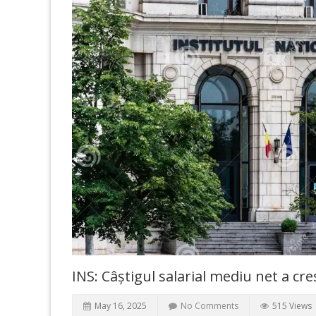
INS: Câștigul salarial mediu net a cres
May 16, 2025
No Comments
515 Views