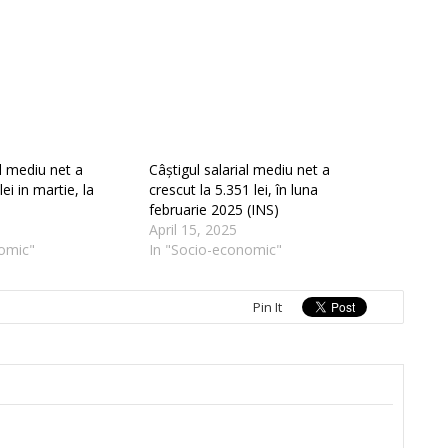
al mediu net a
Câștigul salarial mediu net a
ei in martie, la
crescut la 5.351 lei, în luna
februarie 2025 (INS)
April 15, 2025
omic"
In "Socio-economic"
Pin It