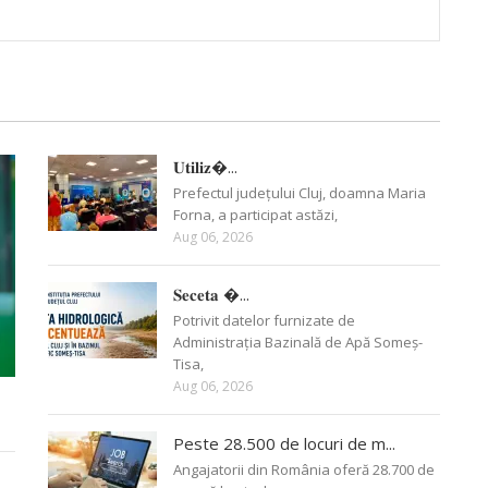
𝐔𝐭𝐢𝐥𝐢𝐳�...
Prefectul județului Cluj, doamna Maria
Forna, a participat astăzi,
Aug 06, 2026
𝐒𝐞𝐜𝐞𝐭𝐚 �...
Potrivit datelor furnizate de
Administrația Bazinală de Apă Someș-
Tisa,
Aug 06, 2026
Peste 28.500 de locuri de m...
Angajatorii din România oferă 28.700 de
%