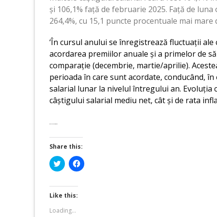
și 106,1% față de februarie 2025. Față de luna o
264,4%, cu 15,1 puncte procentuale mai mare de
‘În cursul anului se înregistrează fluctuații ale
acordarea premiilor anuale și a primelor de sărb
comparație (decembrie, martie/aprilie). Acestea
perioada în care sunt acordate, conducând, în c
salarial lunar la nivelul întregului an. Evoluția 
câștigului salarial mediu net, cât și de rata infla
…..
Share this:
Click
Click
to
to
share
share
on
on
Twitter
Facebook
(Opens
(Opens
Like this:
in
in
new
new
Loading...
window)
window)