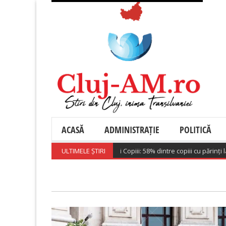
ACASĂ
ADMINISTRAȚIE
POLITICĂ
Sondaj Salvați Copiii: 58% dintre copiii cu părinți la muncă
ULTIMELE ȘTIRI