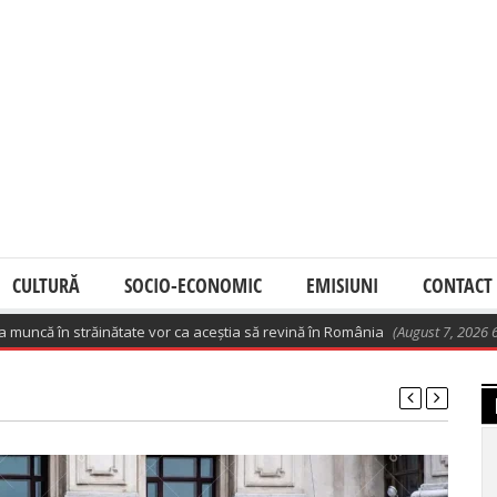
CULTURĂ
SOCIO-ECONOMIC
EMISIUNI
CONTACT
 în străinătate vor ca aceștia să revină în România
(August 7, 2026 6:02 am)