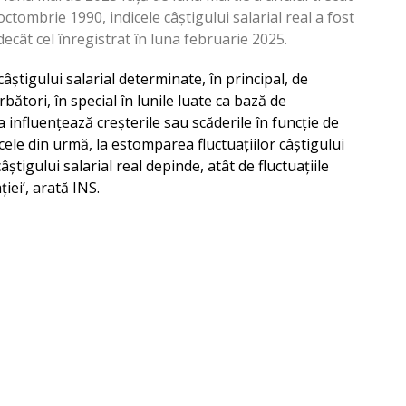
ctombrie 1990, indicele câștigului salarial real a fost
cât cel înregistrat în luna februarie 2025.
 câștigului salarial determinate, în principal, de
ători, în special în lunile luate ca bază de
 influențează creșterile sau scăderile în funcție de
ele din urmă, la estomparea fluctuațiilor câștigului
câștigului salarial real depinde, atât de fluctuațiile
ției’, arată INS.