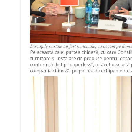
𝐷𝑖𝑠𝑐𝑢𝑡̦𝑖𝑖𝑙𝑒 𝑝𝑢𝑟𝑡𝑎𝑡𝑒 𝑎𝑢 𝑓𝑜𝑠𝑡 𝑝𝑢𝑛𝑐𝑡𝑢𝑎𝑙𝑒, 𝑐𝑢 𝑎𝑐𝑐𝑒𝑛𝑡 𝑝𝑒 𝑑𝑜𝑚𝑒
Pe această cale, partea chineză, cu care Consil
furnizare și instalare de produse pentru dotare
conferință de tip “paperless”, a făcut o scurt
compania chineză, pe partea de echipamente au