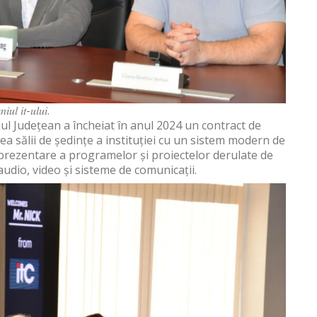
𝑖𝑢𝑙 𝑖𝑡-𝑢𝑙𝑢𝑖.
iul Județean a încheiat în anul 2024 un contract de
a sălii de ședințe a instituției cu un sistem modern de
ă prezentare a programelor și proiectelor derulate de
dio, video și sisteme de comunicații.