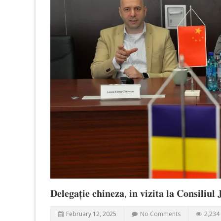
𝐃𝐞𝐥𝐞𝐠𝐚𝐭̦𝐢𝐞 𝐜𝐡𝐢𝐧𝐞𝐳𝐚, 𝐢𝐧 𝐯𝐢𝐳𝐢𝐭𝐚 𝐥𝐚 𝐂𝐨𝐧𝐬𝐢𝐥𝐢𝐮𝐥 
February 12, 2025
No Comments
2,234