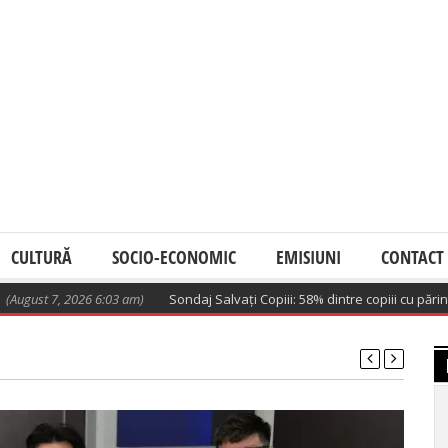
CULTURĂ
SOCIO-ECONOMIC
EMISIUNI
CONTACT
026 6:03 am)
Sondaj Salvați Copiii: 58% dintre copiii cu părinți la muncă 