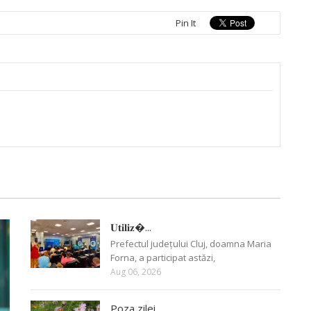
Pin It
𝐔𝐭𝐢𝐥𝐢𝐳�...
Prefectul județului Cluj, doamna Maria
Forna, a participat astăzi,
Aug 06, 2026
Poza zilei