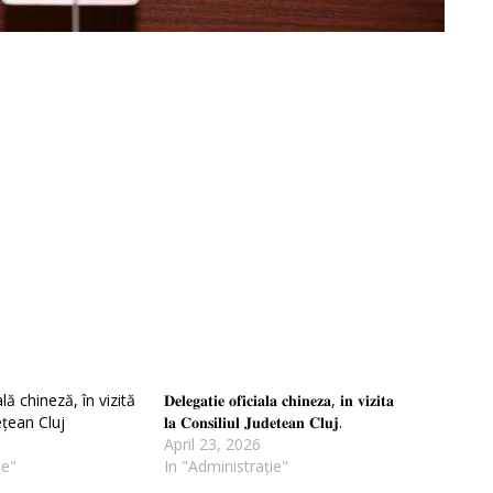
lă chineză, în vizită
𝐃𝐞𝐥𝐞𝐠𝐚𝐭𝐢𝐞 𝐨𝐟𝐢𝐜𝐢𝐚𝐥𝐚 𝐜𝐡𝐢𝐧𝐞𝐳𝐚, 𝐢𝐧 𝐯𝐢𝐳𝐢𝐭𝐚
ețean Cluj
𝐥𝐚 𝐂𝐨𝐧𝐬𝐢𝐥𝐢𝐮𝐥 𝐉𝐮𝐝𝐞𝐭𝐞𝐚𝐧 𝐂𝐥𝐮𝐣.
April 23, 2026
ie"
In "Administrație"