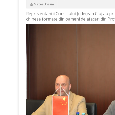
Mircea Avram
Reprezentanții Consiliului Județean Cluj au prim
chineze formate din oameni de afaceri din Pro