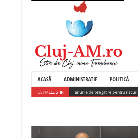
ACASĂ
ADMINISTRAȚIE
POLITICĂ
 o hotărâre care aprobă planurile de pregătire pentru riscuri
ULTIMELE ȘTIRI
(August 7, 2