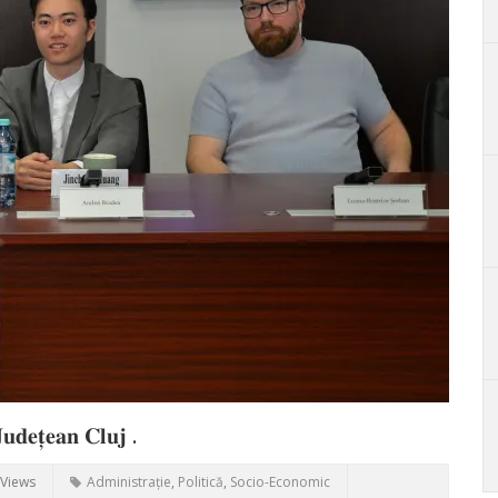
𝐉𝐮𝐝𝐞𝐭̦𝐞𝐚𝐧 𝐂𝐥𝐮𝐣 .
 Views
Administrație
,
Politică
,
Socio-Economic