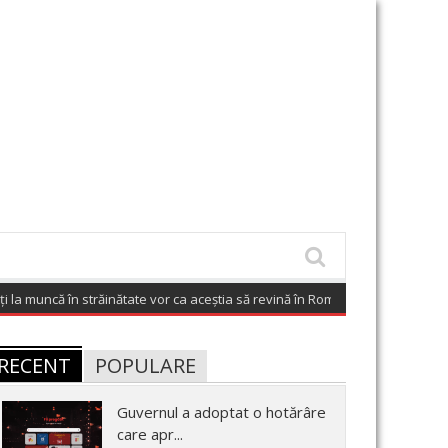
în străinătate vor ca aceștia să revină în România
(August 7, 2026 6:02 am)
RECENT
POPULARE
Guvernul a adoptat o hotărâre
care apr...