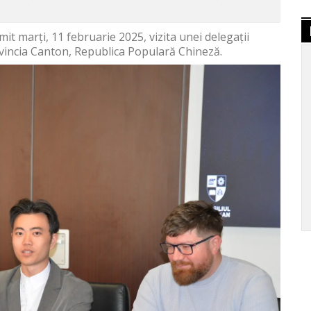
it marți, 11 februarie 2025, vizita unei delegații
vincia Canton, Republica Populară Chineză.