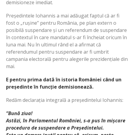
demisioneze imediat.
Președintele Iohannis a mai adăugat faptul că ar fi
fost o „rușine” pentru România, pe plan extern o
posibilă suspendare și un referendum de suspendare
în contextul în care mandatul s-ar fi încheiat oricum în
luna mai. Nu în ultimul rând el a afirmat că
referendumul pentru suspendare ar fi umbrit
campania electorală pentru alegerile prezidențiale din
mai.
E pentru prima dată în istoria României când un
președinte în funcție demisionează.
Redăm declarația integrală a președintelui Iohannis:
”Bună ziua!
Astăzi, în Parlamentul României, s-a pus în mișcare
procedura de suspendare a Președintelui.
Este un demers inutil pentru că, oricum, peste