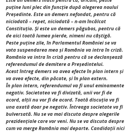
puține luni plec din funcție după alegerea noului
Președinte. Este un demers nefondat, pentru că
niciodată – repet, niciodată – n-am încălcat
Constituția. Și este un demers păgubos, pentru că
de aici toată lumea pierde, nimeni nu câștigă.
Peste puține zile, în Parlamentul României se va
vota suspendarea mea și România va intra în criză.
România va intra în criză pentru că se declanșează
referendumul de demitere a Președintelui.
Acest întreg demers va avea efecte în plan intern și
va avea efecte, din păcate, și în plan extern.
În plan intern, referendumul va fi unul eminamente
negativ. Societatea va fi divizată, unii vor fi de
acord, alții nu vor fi de acord. Toată discuția va fi
una axată doar pe negativ. Întreaga societate va fi
bulversată. Nu se va mai discuta despre alegerile
prezidențiale care vor veni. Nu se va discuta despre
cum va merge România mai departe. Candidații nici