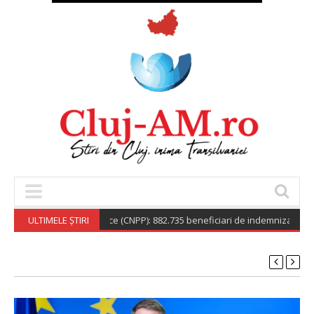
onala de Pensii Publice (CNPP): 882.735 beneficiari de indemnizație social
ULTIMELE ȘTIRI