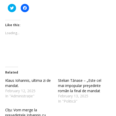
Click
Click
to
to
share
share
on
on
Twitter
Facebook
(Opens
(Opens
Like this:
in
in
new
new
Loading...
window)
window)
Related
Klaus Iohannis, ultima zi de
Stelian Tănase – „Este cel
mandat.
mai impopular preşedinte
February 12, 2025
român la final de mandat
In "Administrație"
February 13, 2025
In "Politică"
Cîțu: Vom merge la
președintele Iohannis cu