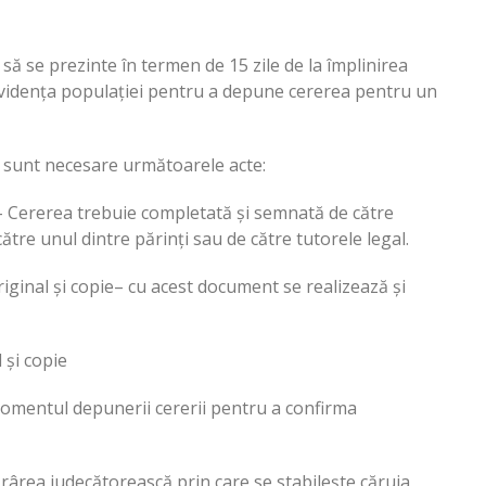
 să se prezinte în termen de 15 zile de la împlinirea
a evidența populației pentru a depune cererea pentru un
4 sunt necesare următoarele acte:
e – Cererea trebuie completată și semnată de către
ătre unul dintre părinți sau de către tutorele legal.
original și copie– cu acest document se realizează și
 și copie
 momentul depunerii cererii pentru a confirma
tărârea judecătorească prin care se stabilește căruia