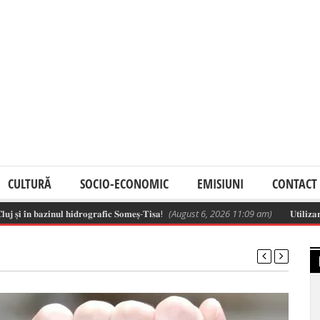
CULTURĂ
SOCIO-ECONOMIC
EMISIUNI
CONTACT
 𝐛𝐚𝐳𝐢𝐧𝐮𝐥 𝐡𝐢𝐝𝐫𝐨𝐠𝐫𝐚𝐟𝐢𝐜 𝐒𝐨𝐦𝐞𝐬̦-𝐓𝐢𝐬𝐚!
(August 6, 2026 11:09 am)
𝐔𝐭𝐢𝐥𝐢𝐳𝐚𝐫𝐞𝐚 𝐫𝐞𝐬𝐩𝐨𝐧𝐬