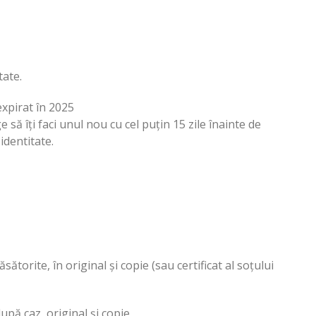
tate.
xpirat în 2025
e să îți faci unul nou cu cel puțin 15 zile înainte de
identitate.
sătorite, în original și copie (sau certificat al soțului
după caz, original și copie