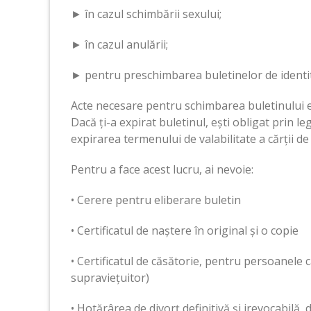
► în cazul schimbării sexului;
► în cazul anulării;
► pentru preschimbarea buletinelor de identi
Acte necesare pentru schimbarea buletinului e
Dacă ți-a expirat buletinul, ești obligat prin leg
expirarea termenului de valabilitate a cărții de 
Pentru a face acest lucru, ai nevoie:
• Cerere pentru eliberare buletin
• Certificatul de naștere în original și o copie
• Certificatul de căsătorie, pentru persoanele că
supraviețuitor)
• Hotărârea de divorț definitivă și irevocabilă, 