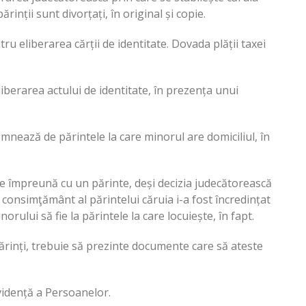
ărinții sunt divorțați, în original și copie.
ru eliberarea cărții de identitate. Dovada plății taxei
berarea actului de identitate, în prezența unui
semnează de părintele la care minorul are domiciliul, în
e împreună cu un părinte, deși decizia judecătorească
 de consimţământ al părintelui căruia i-a fost încredințat
orului să fie la părintele la care locuiește, în fapt.
părinți, trebuie să prezinte documente care să ateste
vidență a Persoanelor.