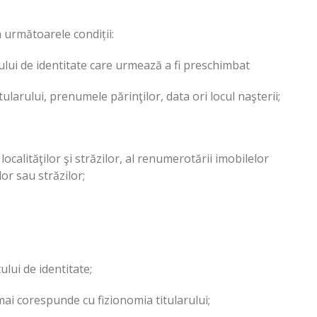
n următoarele condiții:
ului de identitate care urmează a fi preschimbat
arului, prenumele părinţilor, data ori locul naşterii;
ocalităţilor şi străzilor, al renumerotării imobilelor
lor sau străzilor;
ului de identitate;
mai corespunde cu fizionomia titularului;