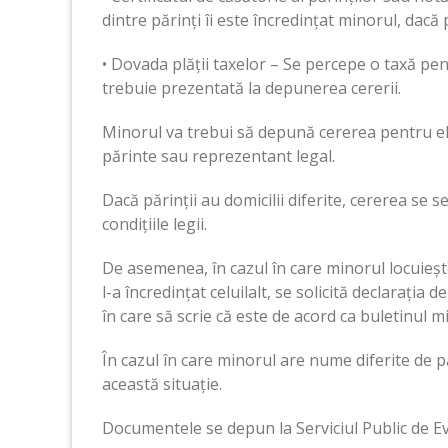
dintre părinți îi este încredințat minorul, dacă p
• Dovada plății taxelor – Se percepe o taxă pent
trebuie prezentată la depunerea cererii.
Minorul va trebui să depună cererea pentru eli
părinte sau reprezentant legal.
Dacă părinții au domicilii diferite, cererea se 
condițiile legii.
De asemenea, în cazul în care minorul locuieșt
l-a încredințat celuilalt, se solicită declarația
în care să scrie că este de acord ca buletinul min
În cazul în care minorul are nume diferite de 
această situație.
Documentele se depun la Serviciul Public de E