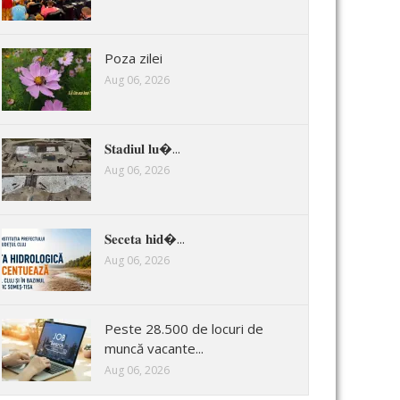
Poza zilei
Aug 06, 2026
𝐒𝐭𝐚𝐝𝐢𝐮𝐥 𝐥𝐮�...
Aug 06, 2026
𝐒𝐞𝐜𝐞𝐭𝐚 𝐡𝐢𝐝�...
Aug 06, 2026
Peste 28.500 de locuri de
muncă vacante...
Aug 06, 2026