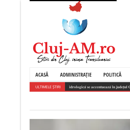
ACASĂ
ADMINISTRAȚIE
POLITICĂ
ULTIMELE ȘTIRI
𝐒𝐞𝐜𝐞𝐭𝐚 𝐡𝐢𝐝𝐫𝐨𝐥𝐨𝐠𝐢𝐜𝐚̆ 𝐬𝐞 𝐚𝐜𝐜𝐞𝐧𝐭𝐮𝐞𝐚𝐳𝐚̆ 𝐢̂𝐧 𝐣𝐮𝐝𝐞𝐭̦𝐮𝐥 𝐂𝐥𝐮𝐣 𝐬̦𝐢 𝐢̂𝐧