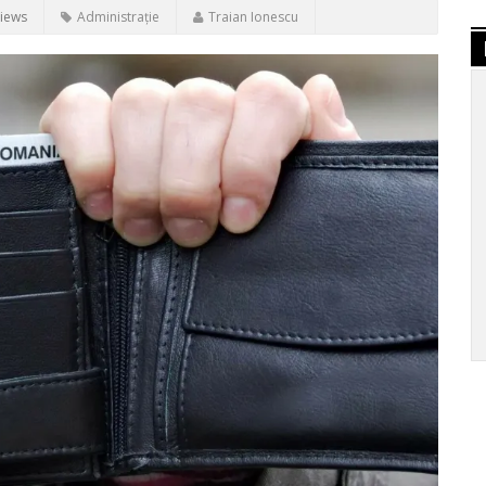
Views
Administrație
Traian Ionescu