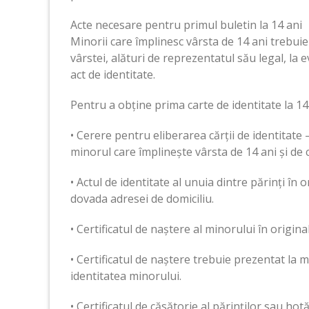
Acte necesare pentru primul buletin la 14 ani
Minorii care împlinesc vârsta de 14 ani trebuie
vârstei, alături de reprezentatul său legal, l
act de identitate.
Pentru a obține prima carte de identitate la 1
• Cerere pentru eliberarea cărții de identitat
minorul care împlinește vârsta de 14 ani și de c
• Actul de identitate al unuia dintre părinți în 
dovada adresei de domiciliu.
• Certificatul de naștere al minorului în original
• Certificatul de naștere trebuie prezentat la
identitatea minorului.
• Certificatul de căsătorie al părinților sau ho