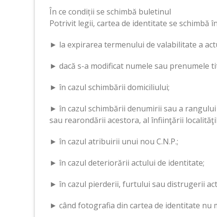
În ce condiții se schimbă buletinul
Potrivit legii, cartea de identitate se schimbă î
► la expirarea termenului de valabilitate a act
► dacă s-a modificat numele sau prenumele titul
► în cazul schimbării domiciliului;
► în cazul schimbării denumirii sau a rangului l
sau rearondării acestora, al înfiinţării localităţi
► în cazul atribuirii unui nou C.N.P.;
► în cazul deteriorării actului de identitate;
► în cazul pierderii, furtului sau distrugerii act
► când fotografia din cartea de identitate nu 