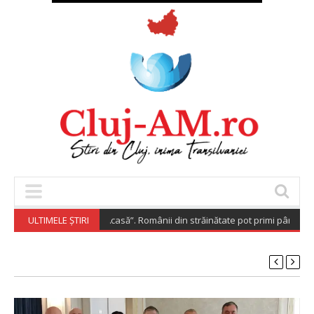
aspora Investește Acasă”. Românii din străinătate pot primi până la 200.
ULTIMELE ȘTIRI