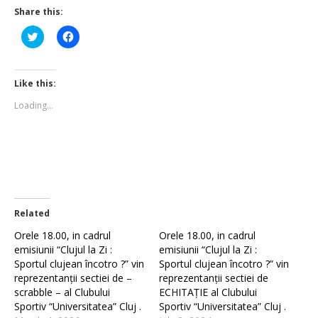
Share this:
Click
Click
to
to
share
share
on
on
Twitter
Facebook
(Opens
(Opens
Like this:
in
in
new
new
Loading...
window)
window)
Related
Orele 18.00, in cadrul
Orele 18.00, in cadrul
emisiunii “Clujul la Zi :
emisiunii “Clujul la Zi :
Sportul clujean încotro ?” vin
Sportul clujean încotro ?” vin
reprezentanții sectiei de –
reprezentanții sectiei de
scrabble – al Clubului
ECHITAȚIE al Clubului
Sportiv “Universitatea” Cluj .
Sportiv “Universitatea” Cluj .