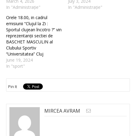
March 4, 2026
July 3, 2024
In "Administrație"
In "Administrație"
Orele 18.00, in cadrul
emisiunii “Clujul la Zi :
Sportul clujean încotro ?” vin
reprezentanții sectiei de
BASCHET MASCULIN al
Clubului Sportiv
“Universitatea” Cluj
June 19, 2024
In "sport"
Pin It
MIRCEA AVRAM