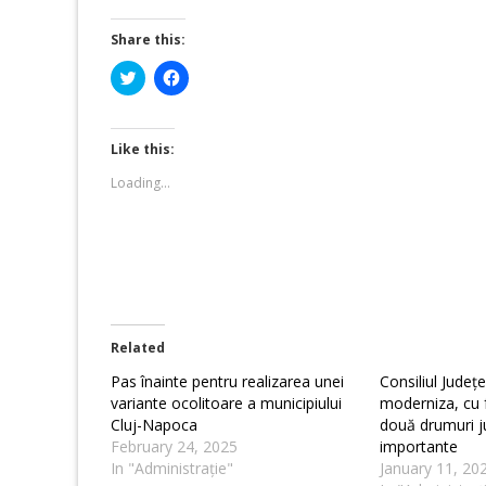
Share this:
Click
Click
to
to
share
share
on
on
Twitter
Facebook
(Opens
(Opens
Like this:
in
in
new
new
Loading...
window)
window)
Related
Pas înainte pentru realizarea unei
Consiliul Județ
variante ocolitoare a municipiului
moderniza, cu 
Cluj-Napoca
două drumuri j
February 24, 2025
importante
In "Administrație"
January 11, 20