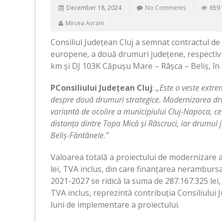
December 18, 2024
No Comments
659 
Mircea Avram
Consiliul Județean Cluj a semnat contractul de
europene, a două drumuri județene, respectiv
km și DJ 103K Căpușu Mare – Râșca – Beliș, în
PConsiliului Județean Cluj
:
„Este o veste extre
despre două drumuri strategice. Modernizarea dru
variantă de ocolire a municipiului Cluj-Napoca, ce
distanța dintre Topa Mică și Răscruci, iar drumul 
Beliș-Fântânele.”
Valoarea totală a proiectului de modernizare 
lei, TVA inclus, din care finanțarea nerambur
2021-2027 se ridică la suma de 287.167.325 lei,
TVA inclus, reprezintă contribuția Consiliului J
luni de implementare a proiectului.