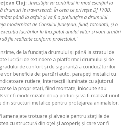
dețean Cluj:
„
Investiția va contribui în mod esențial la
ă drumuri le traversează. În ceea ce privește DJ 170B,
 pământ până la asfalt și va fi o prelungire a drumului
ja modernizat de Consiliul Județean, fiind, totodată, și o
execuția lucrărilor la începutul anului viitor și vom urmări
 să fie realizate conform proiectului.”
e, de la fundația drumului și până la stratul de
zate lucrări de extindere a platformei drumului și de
gradului de confort și de siguranță a conducătorilor
e vor beneficia de: parcări auto, parapeți metalici cu
 indicatoare rutiere, intersecții iluminate cu ajutorul
cese la proprietăți, fiind montate, înlocuite sau
3K vor fi modernizate două poduri și va fi realizat unul
 din structuri metalice pentru protejarea animalelor.
enajate trotuare și alveole pentru stațiile de
a cu structură din oțel și acoperiș și care vor fi