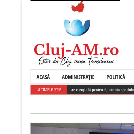
ACASĂ
ADMINISTRAȚIE
POLITICĂ
𝐭𝐢𝐥𝐢𝐳𝐚𝐫𝐞𝐚 𝐫𝐞𝐬𝐩𝐨𝐧𝐬𝐚𝐛𝐢𝐥𝐚̆ 𝐚 𝐝𝐫𝐨𝐧𝐞𝐥𝐨𝐫 𝐞𝐬𝐭𝐞 𝐞𝐬𝐞𝐧𝐭̦𝐢𝐚𝐥𝐚̆ 𝐩𝐞𝐧𝐭𝐫𝐮 𝐬𝐢𝐠𝐮𝐫𝐚𝐧𝐭̦𝐚 𝐬𝐩𝐚𝐭̦𝐢𝐮𝐥𝐮𝐢 𝐚𝐞𝐫𝐢
ULTIMELE ȘTIRI