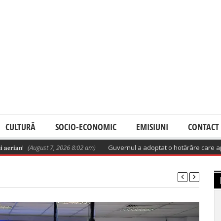
CULTURĂ
SOCIO-ECONOMIC
EMISIUNI
CONTACT
𝐧!
(August 7, 2026 8:02 am)
Guvernul a adoptat o hotărâre care aprobă p