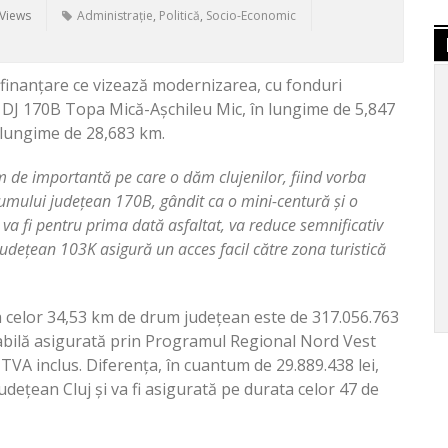
Views
Administrație
,
Politică
,
Socio-Economic
 finanțare ce vizează modernizarea, cu fonduri
 DJ 170B Topa Mică-Așchileu Mic, în lungime de 5,847
 lungime de 28,683 km.
m de importantă pe care o dăm clujenilor, fiind vorba
mului județean 170B, gândit ca o mini-centură și o
 va fi pentru prima dată asfaltat, va reduce semnificativ
județean 103K asigură un acces facil către zona turistică
a celor 34,53 km de drum județean este de 317.056.763
sabilă asigurată prin Programul Regional Nord Vest
 TVA inclus. Diferența, în cuantum de 29.889.438 lei,
udețean Cluj și va fi asigurată pe durata celor 47 de