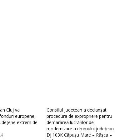
ean Cluj va
Consiliul Județean a declanșat
fonduri europene,
procedura de expropriere pentru
udețene extrem de
demararea lucrărilor de
modernizare a drumului județean
24
DJ 103K Căpușu Mare – Râșca –