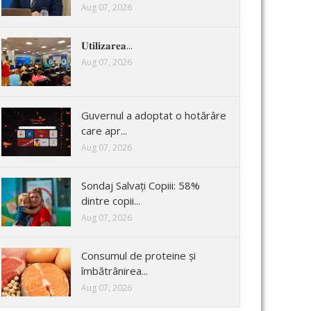
Aug 07, 2026
𝐔𝐭𝐢𝐥𝐢𝐳𝐚𝐫𝐞𝐚...
Aug 07, 2026
Guvernul a adoptat o hotărâre
care apr...
Aug 07, 2026
Sondaj Salvați Copiii: 58%
dintre copii...
Aug 07, 2026
Consumul de proteine și
îmbătrânirea...
Aug 07, 2026