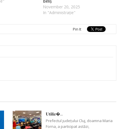
ie"
Beliș
November 20, 2025
In "Administrație"
Pin It
𝐔𝐭𝐢𝐥𝐢𝐳�...
Prefectul județului Cluj, doamna Maria
Forna, a participat astăzi,