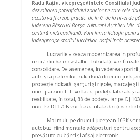
Radu Rațiu, vicepreședintele Consiliului Ju
dezvoltarea potențialului zonelor pe care cele dou
acesta va fi creat, practic, de la 0, de la nivel de
județean Răscruci-Borșa-Vultureni-Așchileu Mic, de
centură metropolitană. Vom lansa licitația pentru 
îndeaproape stadiul lucrărilor, astfel încât acestea
Lucrările vizează modernizarea în profunzim
uzură din beton asfaltic. Totodată, vor fi reali
consolidare. De asemenea, în vederea sporirii 
auto și a pietonilor, cele două drumuri județen
protecție ridicată, șanțuri și rigole, marcaje și
unor panouri fotovoltaice, podețe laterale și ac
reabilitate, în total, 88 de podețe, iar pe DJ 10
nou. Pe DJ 170B vor fi executate două ecoducte
Mai mult, pe drumul județean 103K vor fi am
autobuz, fiind montate adăposturi pentru aceste
prevăzute cu bănci și afișaj electronic.