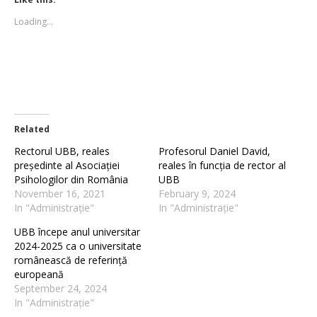
in
in
new
new
Loading...
window)
window)
Related
Rectorul UBB, reales
Profesorul Daniel David,
președinte al Asociației
reales în funcția de rector al
Psihologilor din România
UBB
November 16, 2021
February 9, 2024
In "Administrație"
In "Administrație"
UBB începe anul universitar
2024-2025 ca o universitate
românească de referință
europeană
September 24, 2024
In "Administrație"