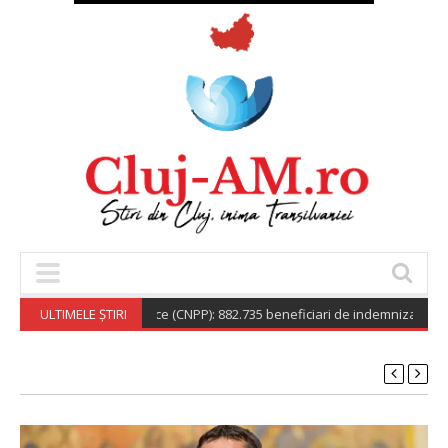
onala de Pensii Publice (CNPP): 882.735 beneficiari de indemnizație socială
ULTIMELE ȘTIRI