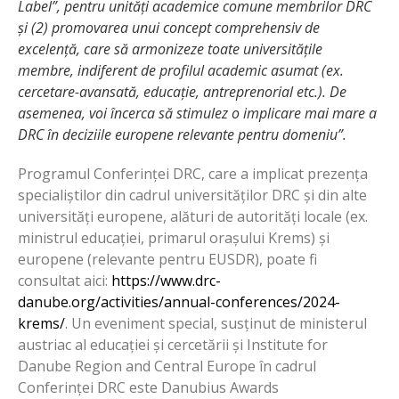
Label”, pentru unități academice comune membrilor DRC
și (2) promovarea unui concept comprehensiv de
excelență, care să armonizeze toate universitățile
membre, indiferent de profilul academic asumat (ex.
cercetare-avansată, educație, antreprenorial etc.). De
asemenea, voi încerca să stimulez o implicare mai mare a
DRC în deciziile europene relevante pentru domeniu”.
Programul Conferinței DRC, care a implicat prezența
specialiștilor din cadrul universităților DRC și din alte
universități europene, alături de autorități locale (ex.
ministrul educației, primarul orașului Krems) și
europene (relevante pentru EUSDR), poate fi
consultat aici:
https://www.drc-
danube.org/activities/annual-conferences/2024-
krems/
. Un eveniment special, susținut de ministerul
austriac al educației și cercetării și Institute for
Danube Region and Central Europe în cadrul
Conferinței DRC este Danubius Awards