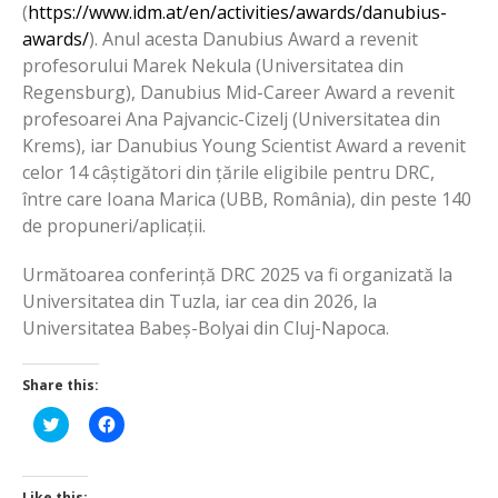
(
https://www.idm.at/en/activities/awards/danubius-
awards/
). Anul acesta Danubius Award a revenit
profesorului Marek Nekula (Universitatea din
Regensburg), Danubius Mid-Career Award a revenit
profesoarei Ana Pajvancic-Cizelj (Universitatea din
Krems), iar Danubius Young Scientist Award a revenit
celor 14 câștigători din țările eligibile pentru DRC,
între care Ioana Marica (UBB, România), din peste 140
de propuneri/aplicații.
Următoarea conferință DRC 2025 va fi organizată la
Universitatea din Tuzla, iar cea din 2026, la
Universitatea Babeș-Bolyai din Cluj-Napoca.
Share this:
Click
Click
to
to
share
share
on
on
Twitter
Facebook
(Opens
(Opens
Like this: