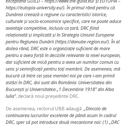
exceptând GUILD –
https://www.the-guild.eu/
și EUTOPIA –
https://eutopia-university.eu/
). În primul rând pentru că
Dunărea creează o regiune cu caracteristici istorice,
culturale și socio-economice specifice, care ne poate aduce
avantaje competitive, inclusiv ca țară, DRC fiind
relaționată și implicată și în Strategia Uniunii Europene
pentru Regiunea Dunării (
https://danube-region.eu/
). În al
doilea rând, DRC este o organizație suficient de mare
pentru a avea forță în deciziile relevante la nivel european,
dar suficient de mică pentru a avea un numitor comun cu
sens și semnificații pentru toți membrii. De asemenea, mă
bucură că între cei șase membri noi pe care i-am primit
astăzi în DRC, doi sunt din România: Universitatea din
București și Universitatea „1 Decembrie 1918” din Alba
Iulia”
, declară noul președinte DRC.
De asemenea, rectorul UBB adaugă:
„Dincolo de
continuarea lucrurilor excelente de până acum în cadrul
DRC, sper să pot introduce două mecanisme noi: (1) „DRC