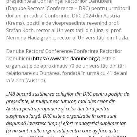
președinte al Conferinței Rectorilor Danubieni
(Danube Rectors’ Conference – DRC) pentru următorii
doi ani, în cadrul Conferinței DRC 2024 din Austria
(Krems), pozițiile de vicepreședinte revenind prof.
Stefan Koch, rector al Universității din Linz, și prof.
Nermina Hadzigrahic, rector al Universității din Tuzla.
Danube Rectors’ Conference/Conferința Rectorilor
Danubieni (
https://www.drc-danube.org/
) este o
organizație de aproximativ 70 de universități din țări
relaționare cu Dunărea, fondată în urmă cu 41 de ani
la Viena (Austria).
„Mă bucură susținerea colegilor din DRC pentru poziția de
președinte, le mulțumesc tuturor, mai ales celor din
Austria pentru propunere și celor din țară pentru
susținerea largă. DRC este o organizație în care sunt
dispus să investesc timp și efort managerial suplimentar
(și nu sunt multe organizații pentru care aș face asta,