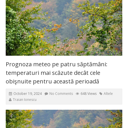
Prognoza meteo pe patru săptămâni:
temperaturi mai scăzute decât cele
obişnuite pentru această perioadă
October 19, 2024
No Comments
648 Views
Altele
Traian Ionescu