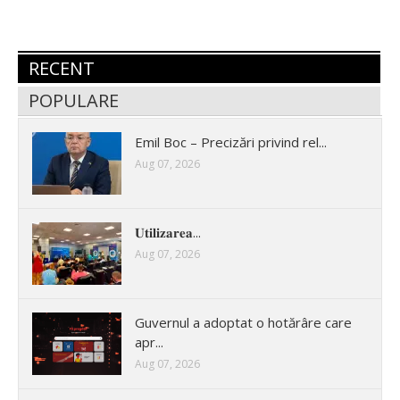
RECENT
POPULARE
Emil Boc – Precizări privind rel...
Aug 07, 2026
𝐔𝐭𝐢𝐥𝐢𝐳𝐚𝐫𝐞𝐚...
Aug 07, 2026
Guvernul a adoptat o hotărâre care
apr...
Aug 07, 2026