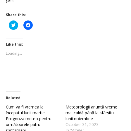
Share this:
Click
Click
to
to
share
share
on
on
Twitter
Facebook
(Opens
(Opens
Like this:
in
in
new
new
Loading...
window)
window)
Related
Cum va fi vremea la
Meteorologii anunță vreme
începutul lunii martie.
mai caldă până la sfârșitul
Prognoza meteo pentru
lunii noiembrie
următoarele patru
October 31, 2023
săptămâni
In "Altele"