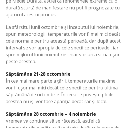
pe Medie Durată, astfel că fenomenele extreme cu o
durată scurtă de manifestare nu pot fi prognozate cu
ajutorul acestui produs.
La sfârşitul lunii octombrie şi începutul lui noiembrie,
spun meteorologii, temperaturile vor fi mai mici decât
cele normale pentru această perioadă, dar după acest
interval se vor apropia de cele specifice perioadei, iar
spre mijlocul lunii noiembrie chiar vor urca situa uşor
peste acestea.
Săptămâna 21-28 octombrie
În cea mai mare parte a ţării, temperaturile maxime
vor fi uşor mai mici decât cele specifice pentru ultima
săptămână de octombrie. În ceea ce priveşte ploile,
acestea nu îşi vor face apariţia decât rar şi local.
Săptămâna 28 octombrie – 4 noiembrie
Vremea va continua să se răcească, astfel că
temperaturile medii vor fi mai mici decât cele normale