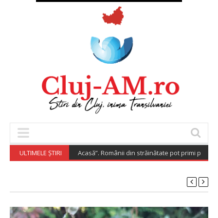
„Diaspora Investește Acasă”. Românii din străinătate pot primi până la 2
ULTIMELE ȘTIRI