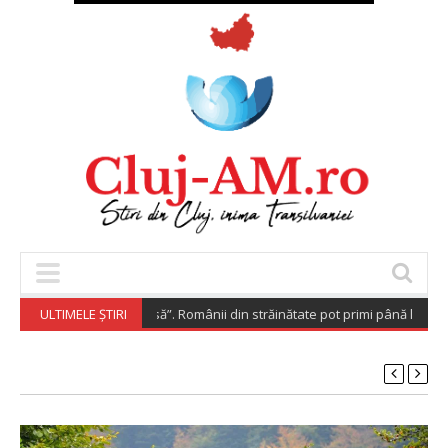
pora Investește Acasă”. Românii din străinătate pot primi până la 200.00
ULTIMELE ȘTIRI