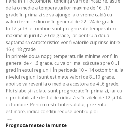
Până în 11 octombrie, tendința va fi de încălzire, astfel
de la o medie a temperaturilor maxime de 16…17
grade în prima zi se va ajunge la o vreme caldă cu
valori termice diurne în general de 22…24 de grade.
În 12 și 13 octombrie sunt prognozate temperaturi
maxime în jurul a 20 de grade, iar pentru a doua
săptămână caracteristice vor fi valorile cuprinse între
16 și 18 grade.
În primele două nopți temperaturile minime vor fi în
general de 4…6 grade, cu valori mai scăzute spre 0…1
grad în estul regiunii. În perioada 10 – 14 octombrie, la
nivelul regiunii sunt estimate valori de 8…10 grade,
apoi se va reveni la o medie a acestora de 4…6 grade.
Ploi slabe și izolate sunt prognozate în prima zi, iar cu
o probabilitate destul de ridicată și în zilele de 12 și 14
octombrie. Pentru restul intervalului, prezenta
estimare, indică condiții reduse pentru ploi.
……
Prognoza meteo la munte