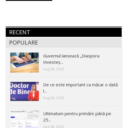
RECENT
POPULARE
Guvernul lansează „Diaspora
Investeș...
Aug 08, 2026
De ce este important ca măcar o dată
l...
Aug 08, 2026
Ultimatum pentru primării: până pe
25...
Aug 08, 2026