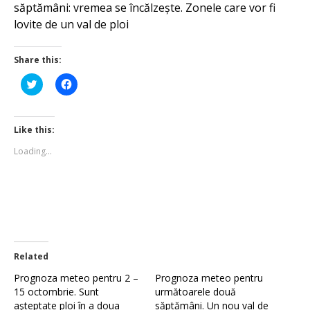
săptămâni: vremea se încălzește. Zonele care vor fi
lovite de un val de ploi
Share this:
Click
Click
to
to
share
share
on
on
Twitter
Facebook
(Opens
(Opens
Like this:
in
in
new
new
Loading...
window)
window)
Related
Prognoza meteo pentru 2 –
Prognoza meteo pentru
15 octombrie. Sunt
următoarele două
aşteptate ploi în a doua
săptămâni. Un nou val de