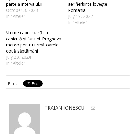
parte a intervalului
aer fierbinte loveşte
October 3, 2023
România
In "Altele"
July 19, 2022
In "Altele"
Vreme capricioasă cu
caniculă și furtuni. Prognoza
meteo pentru următoarele
două săptămâni
July 23, 2024
In "Altele"
Pin It
TRAIAN IONESCU