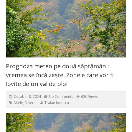
Prognoza meteo pe două săptămâni:
vremea se încălzește. Zonele care vor fi
lovite de un val de ploi
October 8, 2024
No Comments
686 Views
Altele
,
Diverse
Traian Ionescu