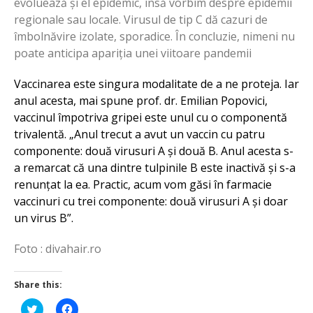
evoluează și el epidemic, însă vorbim despre epidemii
regionale sau locale. Virusul de tip C dă cazuri de
îmbolnăvire izolate, sporadice. În concluzie, nimeni nu
poate anticipa apariția unei viitoare pandemii
Vaccinarea este singura modalitate de a ne proteja. Iar
anul acesta, mai spune prof. dr. Emilian Popovici,
vaccinul împotriva gripei este unul cu o componentă
trivalentă. „Anul trecut a avut un vaccin cu patru
componente: două virusuri A și două B. Anul acesta s-
a remarcat că una dintre tulpinile B este inactivă și s-a
renunțat la ea. Practic, acum vom găsi în farmacie
vaccinuri cu trei componente: două virusuri A și doar
un virus B”.
Foto : divahair.ro
Share this:
Click
Click