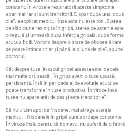
constant. În virozele respiratorii aceste simptome
apar mai rar și sunt tranzitorii. Dispar după una, două
zile”, a explicat medicul. Însă asta nu este tot. „Starea
de slăbiciune resimțită în gripă, starea de astenie este
o regulă și urmează după infecția gripală, după forma
acută a bolii. Vorbim despre o stare de oboseală care
se poate întinde chiar și până la o lună de zile”, spune
doctorul.
Cât despre tuse, în cazul gripei aceasta este, de cele
mai multe ori, seacă: „În gripă avem o tuse uscată,
persistentă. Însă în perioada ei de evoluție acută se
poate transforma în tuse productivă. În viroze însă
tusea nu apare atât de des și este tranzitorie”.
Să nu uităm apoi de frisoane, mai atrage atenția
medicul: „Frisoanele în gripă sunt aproape constante.
În viroze însă, pentru că bolnavul nu suferă de o febră
foarte mare nu are nici frisoane”.