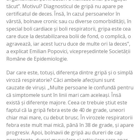
tăcut”. Motivul? Diagnosticul de gripă nu apare pe
certificatul de deces. Însă, în cazul persoanelor în
vârstă, bolnave cronic sau cu diverse comorbidități, în
special boli cardiace și boli respiratorii, gripa este cea
care duce la destabilizarea bolii de fond, o complică, o
agravează, iar acest lucru duce de multe ori la deces”,
a explicat Emilian Popovici, vicepreședintele Societății
Române de Epidemiologie.
Dar care este, totuși, diferența dintre gripă și o simplă
viroză respiratorie? Căci ambele afecțiuni sunt
cauzate de viruși. „Multe persoane le confundă pentru
că simptomele sunt în linii mari cam aceleași. Însă
există și diferențe majore. Ceea ce trebuie știut este
faptul că la gripă febra este de 40 de grade, uneori
chiar mai mare, cu debut brusc. În virozele respiratorii
febra este mult mai mică, până în 38 de grade, și apare
progresiv. Apoi, bolnavii de gripă au dureri de cap
persistente, dureri musculare și articulare care apar