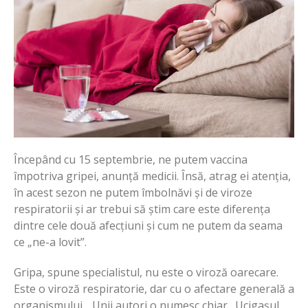
Începând cu 15 septembrie, ne putem vaccina
împotriva gripei, anunță medicii. Însă, atrag ei atenția,
în acest sezon ne putem îmbolnăvi și de viroze
respiratorii și ar trebui să știm care este diferența
dintre cele două afecțiuni și cum ne putem da seama
ce „ne-a lovit”.
Gripa, spune specialistul, nu este o viroză oarecare.
Este o viroză respiratorie, dar cu o afectare generală a
organismului. „Unii autori o numesc chiar „Ucigașul