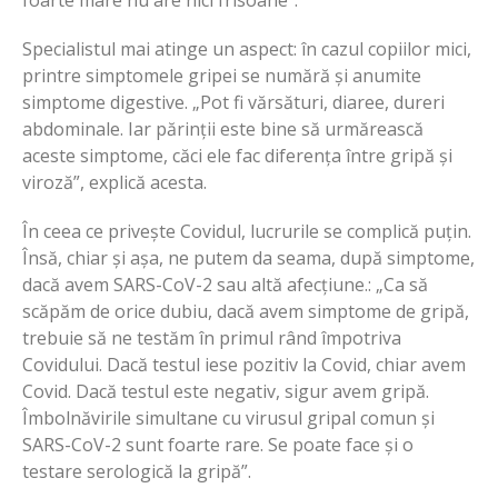
Specialistul mai atinge un aspect: în cazul copiilor mici,
printre simptomele gripei se numără și anumite
simptome digestive. „Pot fi vărsături, diaree, dureri
abdominale. Iar părinții este bine să urmărească
aceste simptome, căci ele fac diferența între gripă și
viroză”, explică acesta.
În ceea ce privește Covidul, lucrurile se complică puțin.
Însă, chiar și așa, ne putem da seama, după simptome,
dacă avem SARS-CoV-2 sau altă afecțiune.: „Ca să
scăpăm de orice dubiu, dacă avem simptome de gripă,
trebuie să ne testăm în primul rând împotriva
Covidului. Dacă testul iese pozitiv la Covid, chiar avem
Covid. Dacă testul este negativ, sigur avem gripă.
Îmbolnăvirile simultane cu virusul gripal comun și
SARS-CoV-2 sunt foarte rare. Se poate face și o
testare serologică la gripă”.