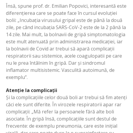
Însă, spune prof. dr. Emilian Popovici, interesantă este
diferențierea care se poate face în cursul evoluției
bolii: „Incubația virusului gripal este de până la două
zile, pe când incubația SARS-CoV-2 este de la 2 până la
14 zile. Mai mult, la bolnavii de gripă simptomatologia
este mult atenuată prin administrarea medicației, iar
la bolnavii de Covid ar trebui să apară complicații
respiratorii sau sistemice, acele coagulopatii pe care
nu le prea întâlnim în gripă. Dar și sindromul
inflamator multisistemic. Vasculită autoimună, de
exemplu”.
Atenție la complicații
Și la complicațiile celor două boli ar trebui să fim atenți
căci ele sunt diferite. În virozele respiratorii apar rar
complicații: „Mă refer la persoanele fără alte boli
asociate. În gripă însă, complicațiile sunt destul de
frecvente: de exemplu pneumonia, care este inițial
virală, dar care poate duce la o suprainfectare cu