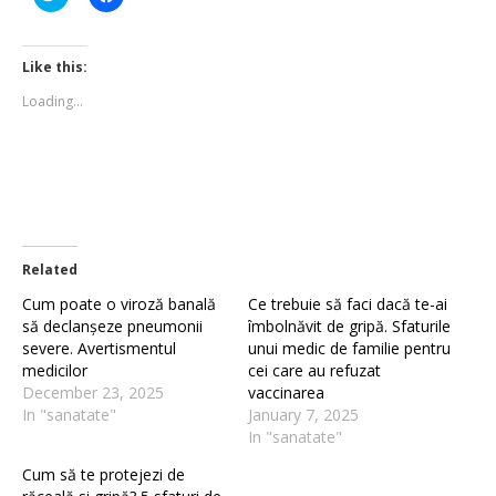
to
to
share
share
on
on
Twitter
Facebook
(Opens
(Opens
Like this:
in
in
new
new
Loading...
window)
window)
Related
Cum poate o viroză banală
Ce trebuie să faci dacă te-ai
să declanșeze pneumonii
îmbolnăvit de gripă. Sfaturile
severe. Avertismentul
unui medic de familie pentru
medicilor
cei care au refuzat
December 23, 2025
vaccinarea
In "sanatate"
January 7, 2025
In "sanatate"
Cum să te protejezi de