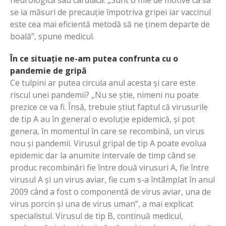
se ia măsuri de precauție împotriva gripei iar vaccinul
este cea mai eficientă metodă să ne ținem departe de
boală”, spune medicul.
În ce situație ne-am putea confrunta cu o
pandemie de gripă
Ce tulpini ar putea circula anul acesta și care este
riscul unei pandemii? „Nu se știe, nimeni nu poate
prezice ce va fi. Însă, trebuie știut faptul că virusurile
de tip A au în general o evoluție epidemică, și pot
genera, în momentul în care se recombină, un virus
nou și pandemii. Virusul gripal de tip A poate evolua
epidemic dar la anumite intervale de timp când se
produc recombinări fie între două virusuri A, fie între
virusul A și un virus aviar, fie cum s-a întâmplat în anul
2009 când a fost o componentă de virus aviar, una de
virus porcin și una de virus uman”, a mai explicat
specialistul. Virusul de tip B, continuă medicul,