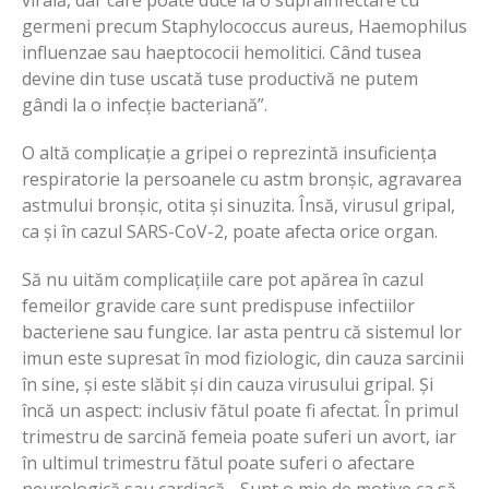
germeni precum Staphylococcus aureus, Haemophilus
influenzae sau haeptococii hemolitici. Când tusea
devine din tuse uscată tuse productivă ne putem
gândi la o infecție bacteriană”.
O altă complicație a gripei o reprezintă insuficiența
respiratorie la persoanele cu astm bronșic, agravarea
astmului bronșic, otita și sinuzita. Însă, virusul gripal,
ca și în cazul SARS-CoV-2, poate afecta orice organ.
Să nu uităm complicațiile care pot apărea în cazul
femeilor gravide care sunt predispuse infectiilor
bacteriene sau fungice. Iar asta pentru că sistemul lor
imun este supresat în mod fiziologic, din cauza sarcinii
în sine, și este slăbit și din cauza virusului gripal. Și
încă un aspect: inclusiv fătul poate fi afectat. În primul
trimestru de sarcină femeia poate suferi un avort, iar
în ultimul trimestru fătul poate suferi o afectare
neurologică sau cardiacă. „Sunt o mie de motive ca să