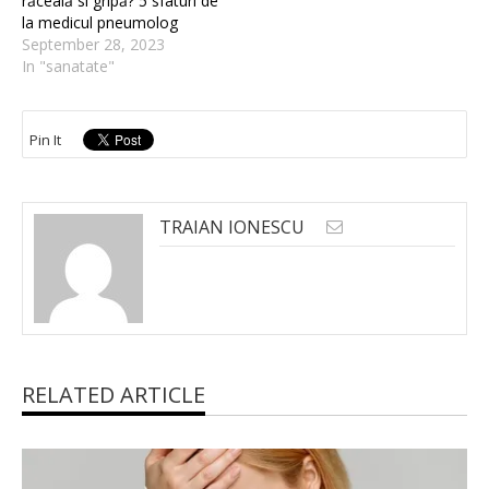
răceală si gripă? 5 sfaturi de
la medicul pneumolog
September 28, 2023
In "sanatate"
Pin It
TRAIAN IONESCU
RELATED ARTICLE