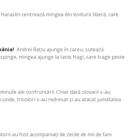
Haraslin centrează mingea din lovitură liberă, care
mânia!
Andrei Rațiu ajunge în careu, șutează
respinge, mingea ajunge la Ianis Hagi, care trage peste
 minute ale confruntării. Chiar dacă slovacii s-au
ecunde, tricolori s-au redresat și au atacat jumătatea
rii au fost acompaniați de zecile de mii de fani