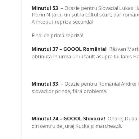
Minutul 53
– Ocazie pentru Slovacia! Lukas Har
Florin Niță cu un șut la colțul scurt, dar român
A început repriza secundă!
Final de primă repriză!
Minutul 37 – GOOOL România!
Răzvan Marin 
obținută în urma unui fault asupra lui Ianis Ha
Minutul 33
– Ocazie pentru România! Andrei Ra
slovacilor prinde, fără probleme.
Minutul 24 – GOOOL Slovacia!
Ondrej Duda e
din centru de Juraj Kucka și marchează.