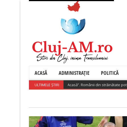
ACASĂ
ADMINISTRAȚIE
POLITICĂ
lansează „Diaspora Investește Acasă”. Românii din străinătate pot primi p
ULTIMELE ȘTIRI