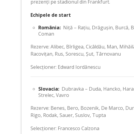
prezenți pe stadionul din Frankfurt.
Echipele de start
România:
Niță – Rațiu, Drăgușin, Burcă, B
Coman
Rezerve: Alibec, Bîrligea, Cicâldău, Man, Mihă
Racovițan, Rus, Sorescu, Șut, Târnovanu
Selecționer: Edward Iordănescu
Slovacia:
Dubravka – Duda, Hancko, Harasli
Strelec, Vavro
Rezerve: Benes, Bero, Bozenik, De Marco, Dur
Rigo, Rodak, Sauer, Suslov, Tupta
Selecționer: Francesco Calzona