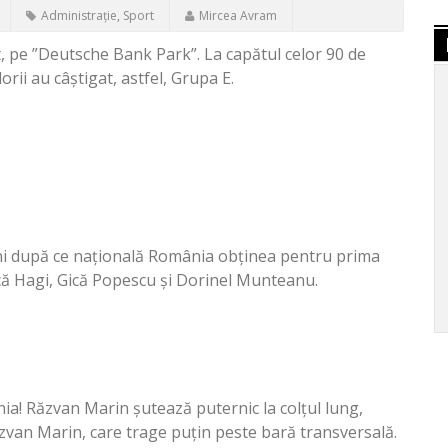
Administrație
,
Sport
Mircea Avram
t, pe ”Deutsche Bank Park”. La capătul celor 90 de
orii au câștigat, astfel, Grupa E.
e ani după ce națională România obținea pentru prima
că Hagi, Gică Popescu și Dorinel Munteanu.
a! Răzvan Marin șutează puternic la colțul lung,
zvan Marin, care trage puțin peste bară transversală.