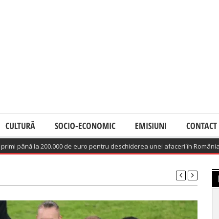
CULTURĂ
SOCIO-ECONOMIC
EMISIUNI
CONTACT
ână la 200.000 de euro pentru deschiderea unei afaceri în România
(August