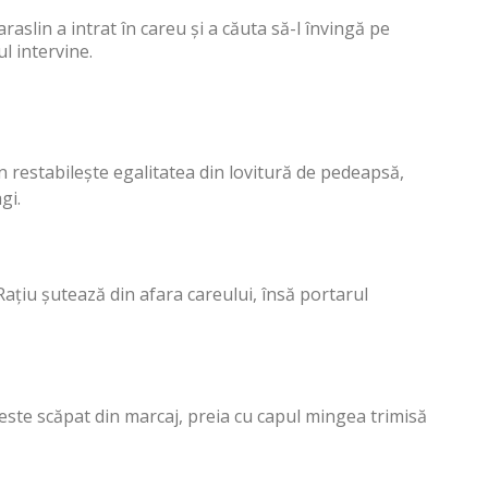
aslin a intrat în careu și a căuta să-l învingă pe
ul intervine.
restabilește egalitatea din lovitură de pedeapsă,
gi.
țiu șutează din afara careului, însă portarul
ste scăpat din marcaj, preia cu capul mingea trimisă