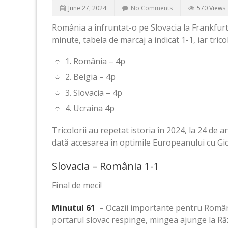
June 27, 2024
No Comments
570 Views
România a înfruntat-o ​​pe Slovacia la Frankfur
minute, tabela de marcaj a indicat 1-1, iar tricol
1. România – 4p
2. Belgia – 4p
3. Slovacia – 4p
4. Ucraina 4p
Tricolorii au repetat istoria în 2024, la 24 d
dată accesarea în optimile Europeanului cu Gi
Slovacia – România 1-1
Final de meci!
Minutul 61
– Ocazii importante pentru Români
portarul slovac respinge, mingea ajunge la Ră