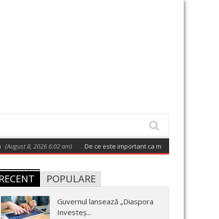
 8, 2026 6:02 am)
De ce este important ca măcar o dată la două zile să 
RECENT
POPULARE
Guvernul lansează „Diaspora
Investeș...