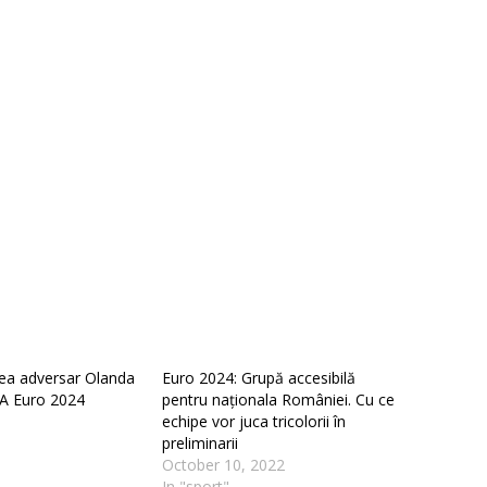
ea adversar Olanda
Euro 2024: Grupă accesibilă
FA Euro 2024
pentru naționala României. Cu ce
echipe vor juca tricolorii în
preliminarii
October 10, 2022
In "sport"