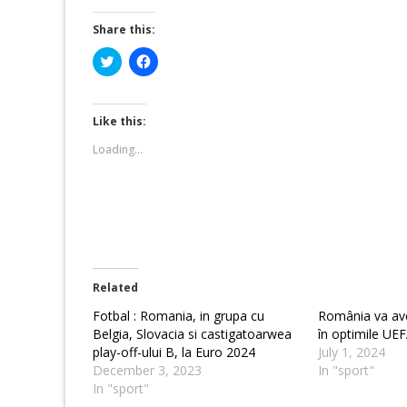
Share this:
Click
Click
to
to
share
share
on
on
Twitter
Facebook
(Opens
(Opens
Like this:
in
in
new
new
Loading...
window)
window)
Related
Fotbal : Romania, in grupa cu
România va av
Belgia, Slovacia si castigatoarwea
în optimile UE
play-off-ului B, la Euro 2024
July 1, 2024
December 3, 2023
In "sport"
In "sport"