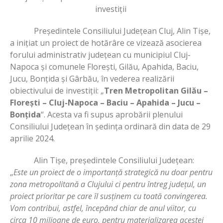
investiții
Președintele Consiliului Județean Cluj, Alin Tișe,
a inițiat un proiect de hotărâre ce vizează asocierea
forului administrativ județean cu municipiul Cluj-
Napoca și comunele Florești, Gilău, Apahida, Baciu,
Jucu, Bonțida și Gârbău, în vederea realizării
obiectivului de investiții: „
Tren Metropolitan Gilău –
Floreşti – Cluj-Napoca – Baciu – Apahida – Jucu –
Bonţida
“. Acesta va fi supus aprobării plenului
Consiliului Județean în ședința ordinară din data de 29
aprilie 2024.
Alin Tișe, președintele Consiliului Județean:
„
Este un proiect de o importanță strategică nu doar pentru
zona metropolitană a Clujului ci pentru întreg județul, un
proiect prioritar pe care îl susținem cu toată convingerea.
Vom contribui, astfel, începând chiar de anul viitor, cu
circa 10 milioane de euro, pentru materializarea acestei