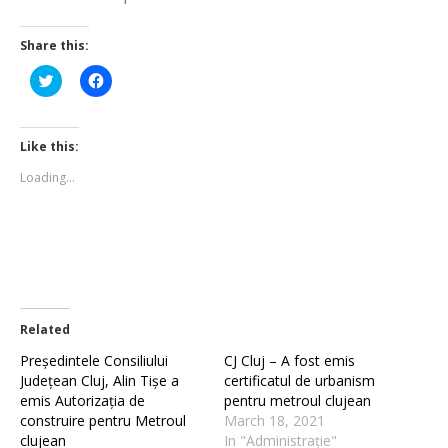
Share this:
Click
Click
to
to
share
share
on
on
Twitter
Facebook
(Opens
(Opens
Like this:
in
in
new
new
Loading...
window)
window)
Related
Președintele Consiliului
CJ Cluj – A fost emis
Județean Cluj, Alin Tișe a
certificatul de urbanism
emis Autorizația de
pentru metroul clujean
construire pentru Metroul
March 18, 2021
clujean
In "Administrație"