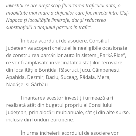
investiții ce are drept scop fluidizarea traficului auto, o
mobilitate mai mare a clujenilor care fac naveta între Cluj-
Napoca și localitățile limitrofe, dar și reducerea
substanțială a timpului parcurs în trafic
“.
În baza acordului de asociere, Consiliul
Județean va acoperi cheltuielile neeligibile ocazionate
de construirea parcărilor auto în sistem „Park&Ride”,
ce vor fi amplasate în vecinătatea stațiilor feroviare
din localitățile Bonțida, Răscruci, Jucu, Câmpenești,
Apahida, Dezmir, Baciu, Suceag, Rădaia, Mera,
Nădășel și Gârbău.
Finanțarea acestor investiții urmează a fi
realizată atât din bugetul propriu al Consiliului
Județean, prin alocări multianuale, cât și din alte surse,
inclusiv din fonduri europene.
În urma încheierii acordului de asociere vor