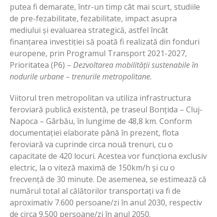
putea fi demarate, într-un timp cât mai scurt, studiile
de pre-fezabilitate, fezabilitate, impact asupra
mediului şi evaluarea strategică, astfel încât
finanțarea investiției să poată fi realizată din fonduri
europene, prin Programul Transport 2021-2027,
Prioritatea (P6) –
Dezvoltarea mobilității sustenabile în
nodurile urbane – trenurile metropolitane.
Viitorul tren metropolitan va utiliza infrastructura
feroviară publică existentă, pe traseul Bonţida – Cluj-
Napoca – Gârbău, în lungime de 48,8 km. Conform
documentației elaborate până în prezent, flota
feroviară va cuprinde circa nouă trenuri, cu o
capacitate de 420 locuri. Acestea vor funcționa exclusiv
electric, la o viteză maximă de 150km/h și cu o
frecvență de 30 minute. De asemenea, se estimează că
numărul total al călătorilor transportați va fi de
aproximativ 7.600 persoane/zi în anul 2030, respectiv
de circa 9.500 persoane/zi în anul 2050.