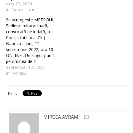
May 22, 2024
In "Administrație"
Se scumpește METROUL !
Ședința extraordinară,
convocată de îndată, a
Consiliului Local Cluj-
Napoca – luni, 12
septembrie 2022, ora 10 –
ONLINE . Un singur punct
pe ordinea de zi
September 12, 2022
In "Politică"
Pin It
MIRCEA AVRAM