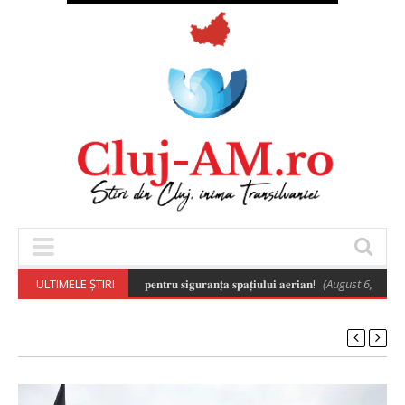
 𝐚 𝐝𝐫𝐨𝐧𝐞𝐥𝐨𝐫 𝐞𝐬𝐭𝐞 𝐞𝐬𝐞𝐧𝐭̦𝐢𝐚𝐥𝐚̆ 𝐩𝐞𝐧𝐭𝐫𝐮 𝐬𝐢𝐠𝐮𝐫𝐚𝐧𝐭̦𝐚 𝐬𝐩𝐚𝐭̦𝐢𝐮𝐥𝐮𝐢 𝐚𝐞𝐫𝐢𝐚𝐧!
ULTIMELE ȘTIRI
(August 6, 2026 8: