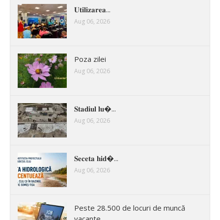
𝐔𝐭𝐢𝐥𝐢𝐳𝐚𝐫𝐞𝐚...
Aug 06, 2026
Poza zilei
Aug 06, 2026
𝐒𝐭𝐚𝐝𝐢𝐮𝐥 𝐥𝐮�...
Aug 06, 2026
𝐒𝐞𝐜𝐞𝐭𝐚 𝐡𝐢𝐝�...
Aug 06, 2026
Peste 28.500 de locuri de muncă
vacante...