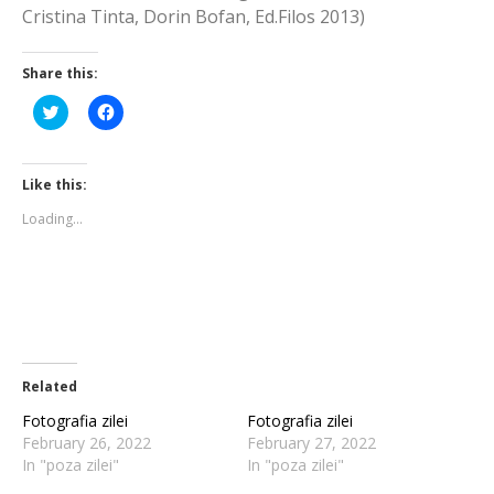
Cristina Tinta, Dorin Bofan, Ed.Filos 2013)
Share this:
Click
Click
to
to
share
share
on
on
Twitter
Facebook
(Opens
(Opens
Like this:
in
in
new
new
Loading...
window)
window)
Related
Fotografia zilei
Fotografia zilei
February 26, 2022
February 27, 2022
In "poza zilei"
In "poza zilei"