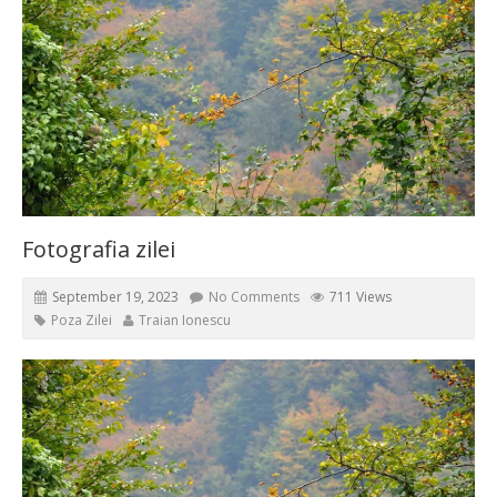
Fotografia zilei
September 19, 2023
No Comments
711 Views
Poza Zilei
Traian Ionescu