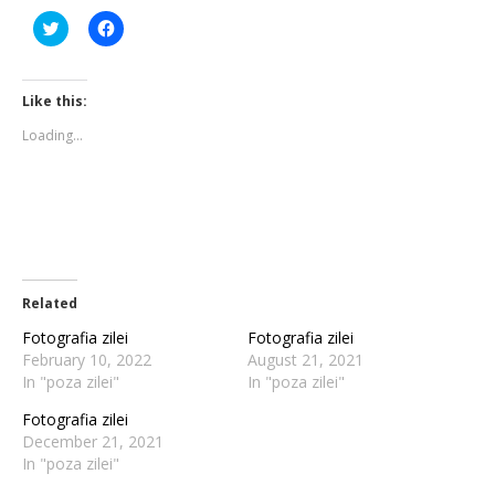
Click
Click
to
to
share
share
on
on
Twitter
Facebook
(Opens
(Opens
Like this:
in
in
new
new
Loading...
window)
window)
Related
Fotografia zilei
Fotografia zilei
February 10, 2022
August 21, 2021
In "poza zilei"
In "poza zilei"
Fotografia zilei
December 21, 2021
In "poza zilei"