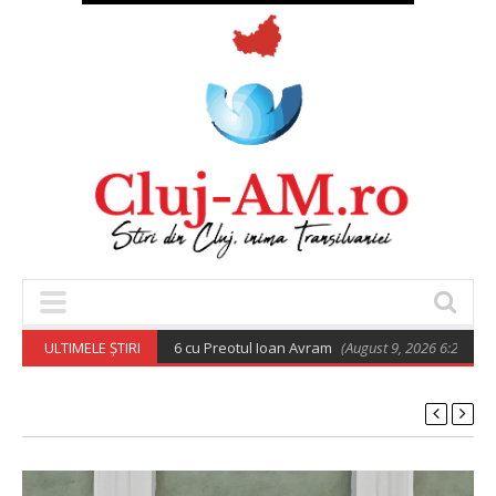
todoxă din 9 august 2026 cu Preotul Ioan Avram
ULTIMELE ȘTIRI
(August 9, 2026 6:28 am)