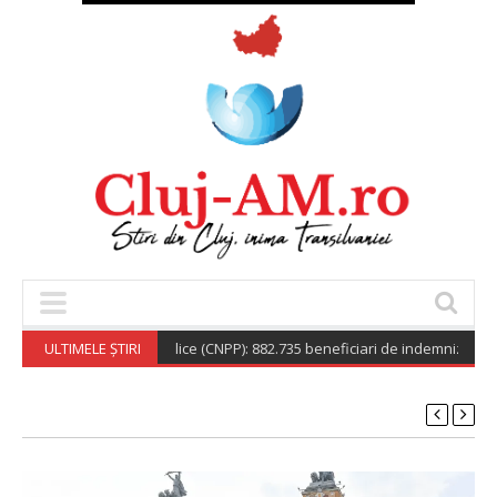
tionala de Pensii Publice (CNPP): 882.735 beneficiari de indemnizație soci
ULTIMELE ȘTIRI