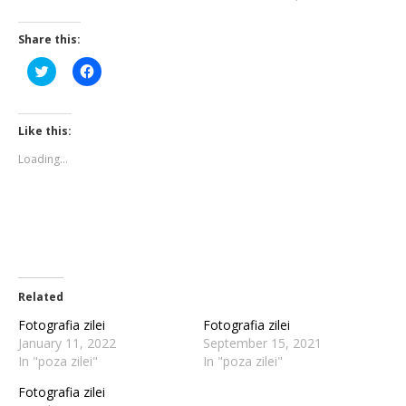
Share this:
Click
Click
to
to
share
share
on
on
Twitter
Facebook
(Opens
(Opens
Like this:
in
in
new
new
Loading...
window)
window)
Related
Fotografia zilei
Fotografia zilei
January 11, 2022
September 15, 2021
In "poza zilei"
In "poza zilei"
Fotografia zilei