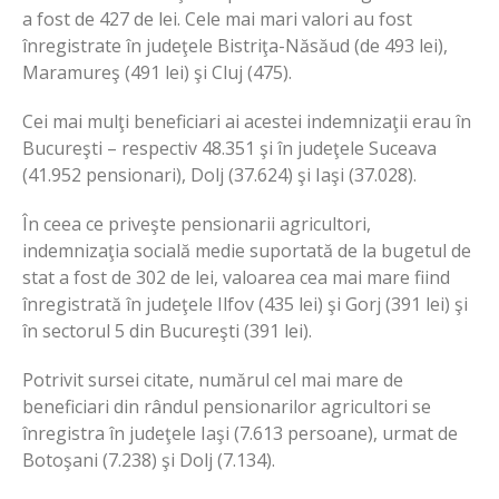
a fost de 427 de lei. Cele mai mari valori au fost
înregistrate în judeţele Bistriţa-Năsăud (de 493 lei),
Maramureş (491 lei) şi Cluj (475).
Cei mai mulţi beneficiari ai acestei indemnizaţii erau în
Bucureşti – respectiv 48.351 şi în judeţele Suceava
(41.952 pensionari), Dolj (37.624) şi Iaşi (37.028).
În ceea ce priveşte pensionarii agricultori,
indemnizaţia socială medie suportată de la bugetul de
stat a fost de 302 de lei, valoarea cea mai mare fiind
înregistrată în judeţele Ilfov (435 lei) şi Gorj (391 lei) şi
în sectorul 5 din Bucureşti (391 lei).
Potrivit sursei citate, numărul cel mai mare de
beneficiari din rândul pensionarilor agricultori se
înregistra în judeţele Iaşi (7.613 persoane), urmat de
Botoşani (7.238) şi Dolj (7.134).