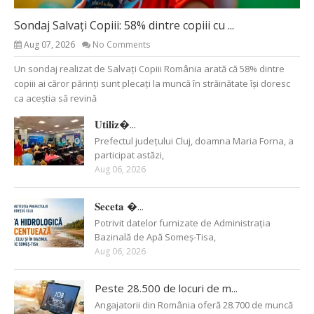
Sondaj Salvați Copiii: 58% dintre copiii cu ...
Aug 07, 2026
No Comments
Un sondaj realizat de Salvați Copiii România arată că 58% dintre
copiii ai căror părinți sunt plecați la muncă în străinătate își doresc
ca aceștia să revină
𝐔𝐭𝐢𝐥𝐢𝐳�...
Prefectul județului Cluj, doamna Maria Forna, a
participat astăzi,
Aug 06, 2026
𝐒𝐞𝐜𝐞𝐭𝐚 �...
Potrivit datelor furnizate de Administrația
Bazinală de Apă Someș-Tisa,
Aug 06, 2026
Peste 28.500 de locuri de m...
Angajatorii din România oferă 28.700 de muncă