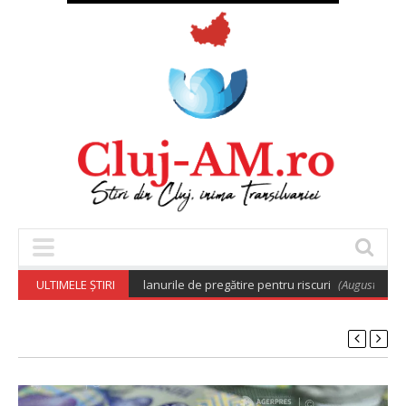
tărâre care aprobă planurile de pregătire pentru riscuri
ULTIMELE ȘTIRI
(August 7, 2026 6