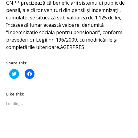
CNPP precizează că beneficiarii sistemului public de
pensii, ale căror venituri din pensii şi indemnizaţii,
cumulate, se situează sub valoarea de 1.125 de lei,
încasează lunar această valoare, denumită
“Indemnizaţie socială pentru pensionari”, conform
prevederilor Legii nr. 196/2009, cu modificările şi
completările ulterioare.AGERPRES
Share this:
Click
Click
to
to
share
share
on
on
Twitter
Facebook
(Opens
(Opens
Like this:
in
in
new
new
Loading...
window)
window)