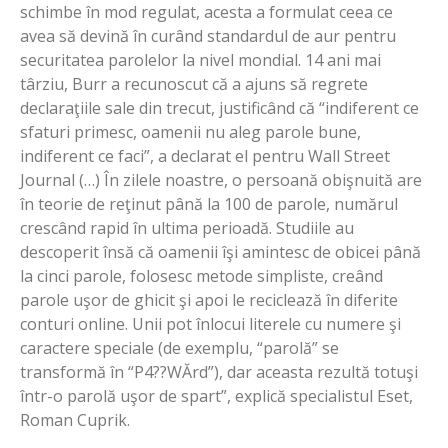
schimbe în mod regulat, acesta a formulat ceea ce
avea să devină în curând standardul de aur pentru
securitatea parolelor la nivel mondial. 14 ani mai
târziu, Burr a recunoscut că a ajuns să regrete
declaraţiile sale din trecut, justificând că “indiferent ce
sfaturi primesc, oamenii nu aleg parole bune,
indiferent ce faci”, a declarat el pentru Wall Street
Journal (…) În zilele noastre, o persoană obişnuită are
în teorie de reţinut până la 100 de parole, numărul
crescând rapid în ultima perioadă. Studiile au
descoperit însă că oamenii îşi amintesc de obicei până
la cinci parole, folosesc metode simpliste, creând
parole uşor de ghicit şi apoi le reciclează în diferite
conturi online. Unii pot înlocui literele cu numere şi
caractere speciale (de exemplu, “parolă” se
transformă în “P4??WĂrd”), dar aceasta rezultă totuşi
într-o parolă uşor de spart”, explică specialistul Eset,
Roman Cuprik.