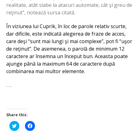
realitate, atât slabe la atacuri automate, cât şi greu de
reţinut”, notează sursa citată.
În viziunea lui Cuprik, în loc de parole relativ scurte,
dar dificile, este indicată alegerea de fraze de acces,
care deşi “sunt mai lungi şi mai complexe”, pot fi “uşor
de reţinut”. De asemenea, o parolă de minimum 12
caractere ar însemna un început bun. Aceasta poate
ajunge până la maximum 64 de caractere după
combinarea mai multor elemente.
…..
Share this:
Click
Click
to
to
share
share
on
on