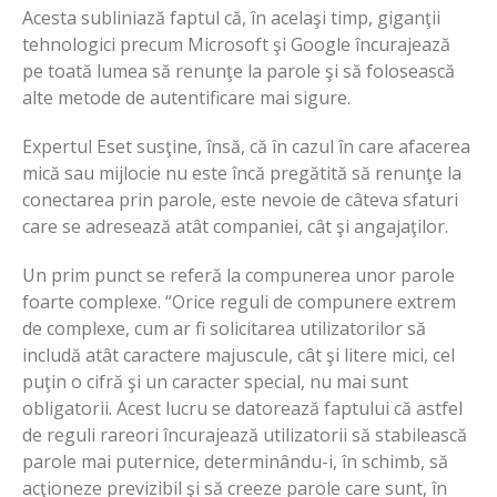
Acesta subliniază faptul că, în acelaşi timp, giganţii
tehnologici precum Microsoft şi Google încurajează
pe toată lumea să renunţe la parole şi să folosească
alte metode de autentificare mai sigure.
Expertul Eset susţine, însă, că în cazul în care afacerea
mică sau mijlocie nu este încă pregătită să renunţe la
conectarea prin parole, este nevoie de câteva sfaturi
care se adresează atât companiei, cât şi angajaţilor.
Un prim punct se referă la compunerea unor parole
foarte complexe. “Orice reguli de compunere extrem
de complexe, cum ar fi solicitarea utilizatorilor să
includă atât caractere majuscule, cât şi litere mici, cel
puţin o cifră şi un caracter special, nu mai sunt
obligatorii. Acest lucru se datorează faptului că astfel
de reguli rareori încurajează utilizatorii să stabilească
parole mai puternice, determinându-i, în schimb, să
acţioneze previzibil şi să creeze parole care sunt, în