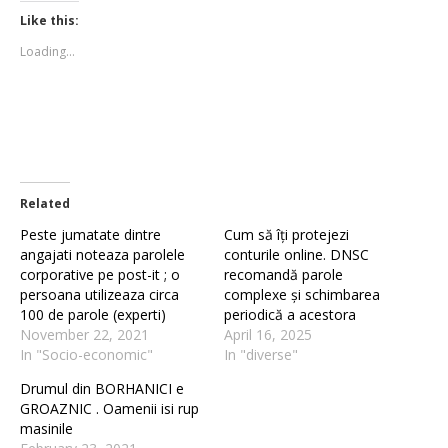
Twitter
Facebook
(Opens
(Opens
Like this:
in
in
new
new
Loading...
window)
window)
Related
Peste jumatate dintre
Cum să îți protejezi
angajati noteaza parolele
conturile online. DNSC
corporative pe post-it ; o
recomandă parole
persoana utilizeaza circa
complexe și schimbarea
100 de parole (experti)
periodică a acestora
November 22, 2021
April 16, 2025
In "Socio-economic"
In "diverse"
Drumul din BORHANICI e
GROAZNIC . Oamenii isi rup
masinile