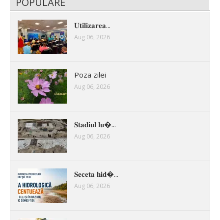
POPULARE
𝐔𝐭𝐢𝐥𝐢𝐳𝐚𝐫𝐞𝐚...
Aug 06, 2026
Poza zilei
Aug 06, 2026
𝐒𝐭𝐚𝐝𝐢𝐮𝐥 𝐥𝐮�...
Aug 06, 2026
𝐒𝐞𝐜𝐞𝐭𝐚 𝐡𝐢𝐝�...
Aug 06, 2026