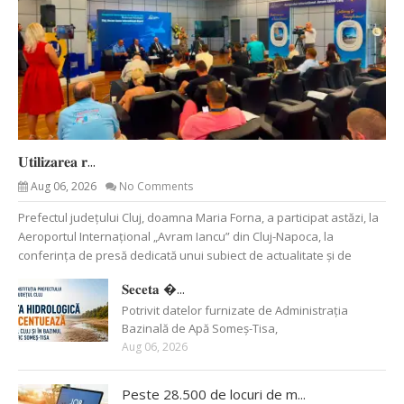
𝐔𝐭𝐢𝐥𝐢𝐳𝐚𝐫𝐞𝐚 𝐫...
Aug 06, 2026
No Comments
Prefectul județului Cluj, doamna Maria Forna, a participat astăzi, la
Aeroportul Internațional „Avram Iancu” din Cluj-Napoca, la
conferința de presă dedicată unui subiect de actualitate și de
𝐒𝐞𝐜𝐞𝐭𝐚 �...
Potrivit datelor furnizate de Administrația
Bazinală de Apă Someș-Tisa,
Aug 06, 2026
Peste 28.500 de locuri de m...