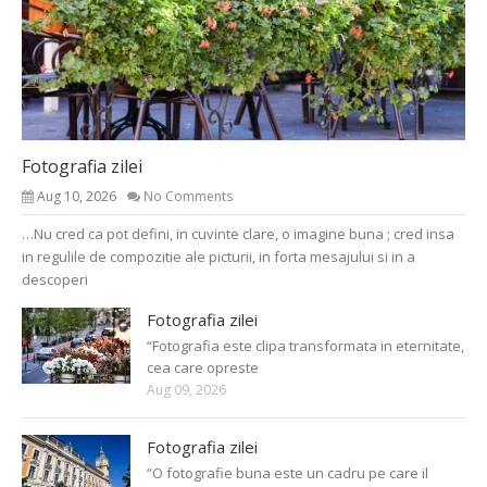
Fotografia zilei
Aug 10, 2026
No Comments
…Nu cred ca pot defini, in cuvinte clare, o imagine buna ; cred insa
in regulile de compozitie ale picturii, in forta mesajului si in a
descoperi
Fotografia zilei
“Fotografia este clipa transformata in eternitate,
cea care opreste
Aug 09, 2026
Fotografia zilei
“O fotografie buna este un cadru pe care il