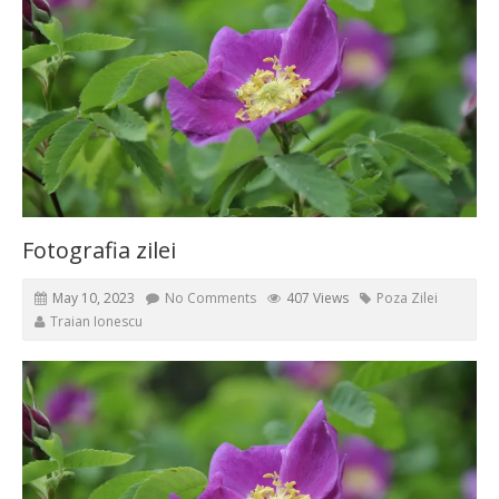
Fotografia zilei
May 10, 2023
No Comments
407 Views
Poza Zilei
Traian Ionescu