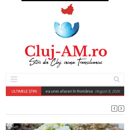
e euro pentru deschiderea unei afaceri în România
ULTIMELE ȘTIRI
(August 8, 2026 6:02 am)