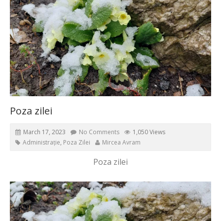
Poza zilei
March 17, 2023
No Comments
1,050 Views
Administrație
,
Poza Zilei
Mircea Avram
Poza zilei