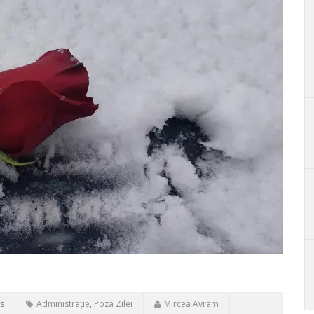
s
Administrație
,
Poza Zilei
Mircea Avram