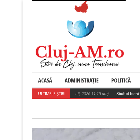
ACASĂ
ADMINISTRAȚIE
POLITICĂ
Poza zilei
ULTIMELE ȘTIRI
(August 6, 2026 11:15 am)
𝐒𝐭𝐚𝐝𝐢𝐮𝐥 𝐥𝐮𝐜𝐫𝐚̆𝐫𝐢𝐥𝐨𝐫 𝐝𝐞 