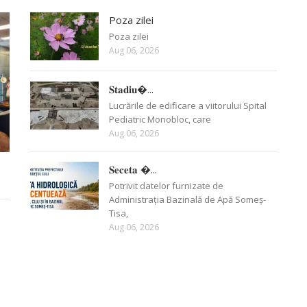
Poza zilei
Poza zilei
Aug 06, 2026
𝐒𝐭𝐚𝐝𝐢𝐮�...
Lucrările de edificare a viitorului Spital
Pediatric Monobloc, care
Aug 06, 2026
𝐒𝐞𝐜𝐞𝐭𝐚 �...
Potrivit datelor furnizate de
Administrația Bazinală de Apă Someș-
Tisa,
Aug 06, 2026