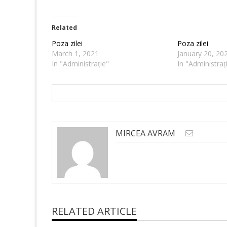
Related
Poza zilei
Poza zilei
March 1, 2021
January 20, 20
In "Administrație"
In "Administraț
MIRCEA AVRAM
RELATED ARTICLE