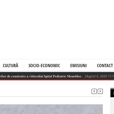
CULTURĂ
SOCIO-ECONOMIC
EMISIUNI
CONTACT
𝐜𝐨𝐧𝐬𝐭𝐫𝐮𝐢𝐫𝐞 𝐚 𝐯𝐢𝐢𝐭𝐨𝐫𝐮𝐥𝐮𝐢 𝐒𝐩𝐢𝐭𝐚𝐥 𝐏𝐞𝐝𝐢𝐚𝐭𝐫𝐢𝐜 𝐌𝐨𝐧𝐨𝐛𝐥𝐨𝐜 .
(August 6, 2026 11:13 am)