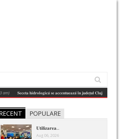
𝐒𝐞𝐜𝐞𝐭𝐚 𝐡𝐢𝐝𝐫𝐨𝐥𝐨𝐠𝐢𝐜𝐚̆ 𝐬𝐞 𝐚𝐜𝐜𝐞𝐧𝐭𝐮𝐞𝐚𝐳𝐚̆ 𝐢̂𝐧 𝐣𝐮𝐝𝐞𝐭̦𝐮𝐥 𝐂𝐥𝐮𝐣 𝐬̦𝐢 𝐢̂𝐧 𝐛𝐚𝐳𝐢𝐧𝐮𝐥 𝐡𝐢𝐝𝐫𝐨𝐠𝐫𝐚𝐟𝐢𝐜 𝐒𝐨𝐦
RECENT
POPULARE
𝐔𝐭𝐢𝐥𝐢𝐳𝐚𝐫𝐞𝐚...
Aug 06, 2026