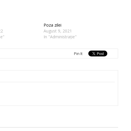
Poza zilei
22
August 9, 2021
ie"
In "Administrație"
Pin It