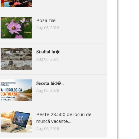
Poza zilei
Aug 06, 2026
𝐒𝐭𝐚𝐝𝐢𝐮𝐥 𝐥𝐮�...
Aug 06, 2026
𝐒𝐞𝐜𝐞𝐭𝐚 𝐡𝐢𝐝�...
Aug 06, 2026
Peste 28.500 de locuri de
muncă vacante...
Aug 06, 2026