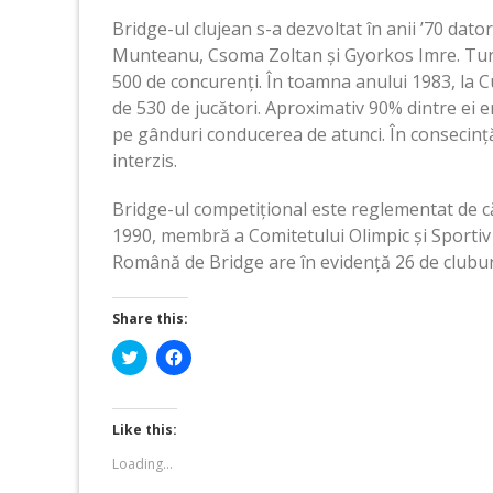
Bridge-ul clujean s-a dezvoltat în anii ’70 dator
Munteanu, Csoma Zoltan și Gyorkos Imre. Turn
500 de concurenți. În toamna anului 1983, la 
de 530 de jucători. Aproximativ 90% dintre ei e
pe gânduri conducerea de atunci. În consecință,
interzis.
Bridge-ul competițional este reglementat de că
1990, membră a Comitetului Olimpic și Sportiv
Română de Bridge are în evidență 26 de cluburi
Share this:
Click
Click
to
to
share
share
on
on
Twitter
Facebook
(Opens
(Opens
Like this:
in
in
new
new
Loading...
window)
window)