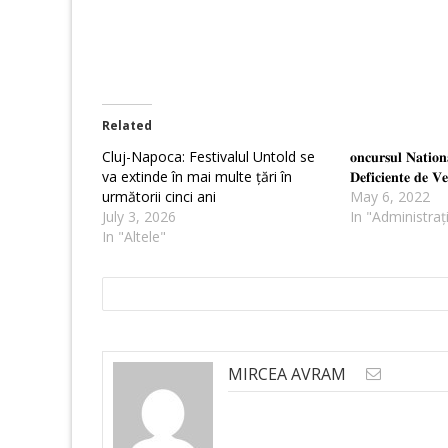
Related
Cluj-Napoca: Festivalul Untold se
𝐨𝐧𝐜𝐮𝐫𝐬𝐮𝐥 𝐍𝐚𝐭𝐢𝐨𝐧
va extinde în mai multe țări în
𝐃𝐞𝐟𝐢𝐜𝐢𝐞𝐧𝐭𝐞 𝐝𝐞 𝐕𝐞
următorii cinci ani
May 6, 2022
July 3, 2026
In "Administraț
In "Altele"
MIRCEA AVRAM