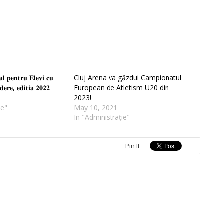
𝐚𝐥 𝐩𝐞𝐧𝐭𝐫𝐮 𝐄𝐥𝐞𝐯𝐢 𝐜𝐮
Cluj Arena va găzdui Campionatul
𝐝𝐞𝐫𝐞, 𝐞𝐝𝐢𝐭𝐢𝐚 𝟐𝟎𝟐𝟐
European de Atletism U20 din
2023!
ie"
May 10, 2021
In "Administrație"
Pin It