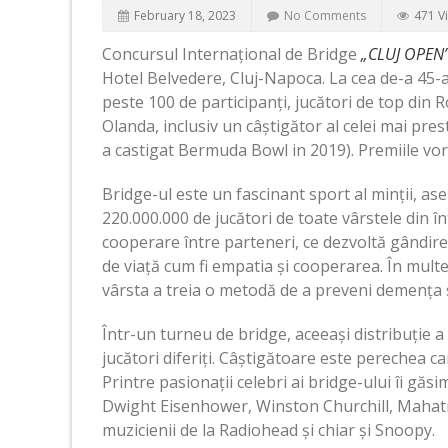
February 18, 2023
No Comments
471 V
Concursul Internațional de Bridge
„
CLUJ OPEN
Hotel Belvedere, Cluj-Napoca. La cea de-a 45-a
peste 100 de participanți, jucători de top din 
Olanda, inclusiv un câștigător al celei mai pre
a castigat Bermuda Bowl in 2019). Premiile vor
Bridge-ul este un fascinant sport al minții, as
220.000.000 de jucători de toate vârstele din î
cooperare între parteneri, ce dezvoltă gândirea 
de viață cum fi empatia și cooperarea. În multe
vârsta a treia o metodă de a preveni demența 
Într-un turneu de bridge, aceeași distribuție a 
jucători diferiți. Câștigătoare este perechea ca
Printre pasionații celebri ai bridge-ului îi gă
Dwight Eisenhower, Winston Churchill, Mahat
muzicienii de la Radiohead și chiar și Snoopy.