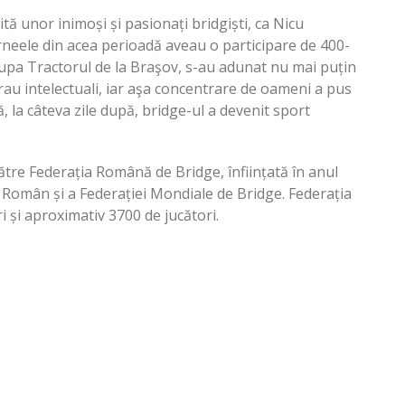
ită unor inimoși și pasionați bridgiști, ca Nicu
eele din acea perioadă aveau o participare de 400-
Cupa Tractorul de la Braşov, s-au adunat nu mai puțin
rau intelectuali, iar aşa concentrare de oameni a pus
 la câteva zile după, bridge-ul a devenit sport
tre Federația Română de Bridge, înființată în anul
 Român și a Federației Mondiale de Bridge. Federația
 și aproximativ 3700 de jucători.