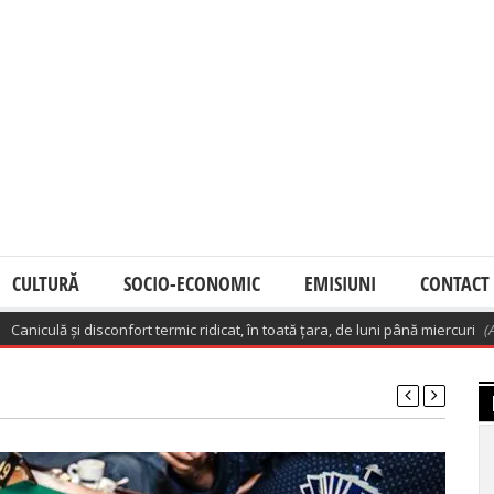
CULTURĂ
SOCIO-ECONOMIC
EMISIUNI
CONTACT
ulă și disconfort termic ridicat, în toată țara, de luni până miercuri
(August 