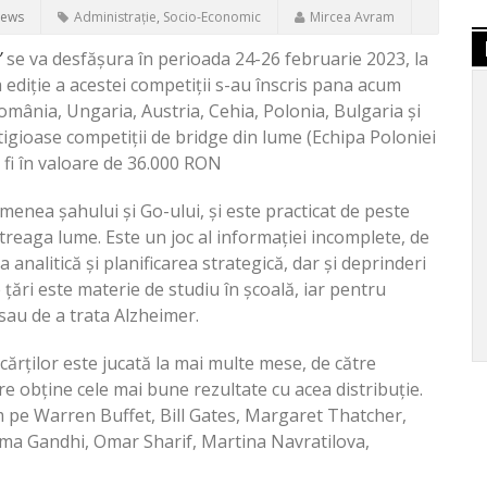
iews
Administrație
,
Socio-Economic
Mircea Avram
”
se va desfășura în perioada 24-26 februarie 2023, la
 ediție a acestei competiții s-au înscris pana acum
România, Ungaria, Austria, Cehia, Polonia, Bulgaria și
stigioase competiții de bridge din lume (Echipa Poloniei
 fi în valoare de 36.000 RON
emenea șahului și Go-ului, și este practicat de peste
ntreaga lume. Este un joc al informației incomplete, de
analitică și planificarea strategică, dar și deprinderi
 țări este materie de studiu în școală, iar pentru
sau de a trata Alzheimer.
cărților este jucată la mai multe mese, de către
re obține cele mai bune rezultate cu acea distribuție.
sim pe Warren Buffet, Bill Gates, Margaret Thatcher,
ma Gandhi, Omar Sharif, Martina Navratilova,