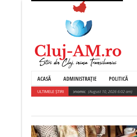
ACASĂ
ADMINISTRAȚIE
POLITICĂ
tea urmează un alt spectacol astronomic
ULTIMELE ȘTIRI
(August 10, 2026 6:02 am)
Canic