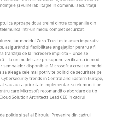
endinţele şi vulnerabilităţile în domeniul securităţii
aptul că aproape două treimi dintre companiile din
 telemunca într-un mediu complet securizat.
evolueze, iar modelul Zero Trust este acum imperativ
, asigurând şi flexibilitate angajaţilor pentru a fi
tranziţia de la încredere implicită – unde se
ră – la un model care presupune verificarea în mod
uror semnalelor disponibile. Microsoft a creat un model
să aleagă cele mai potrivite politici de securitate pe
, Cybersecurity trends in Central and Eastern Europe,
t sau au ca prioritate implementarea telemuncii pe
 pentru care Microsoft recomandă o abordare de tip
Cloud Solution Architects Lead CEE în cadrul
e poliţie şi şef al Biroului Prevenire din cadrul