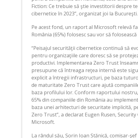
Fiction: Ce trebuie să ştie investitorii despre t
cibernetice în 2023”, organizat joi la Bucureşti.
Pe acest fond, un raport al Microsoft relevă f
România (65%) folosesc sau vor să folosească
“Peisajul securităţii cibernetice continuă să 
pentru organizaţiile care doresc să se protejeze
productivi. Implementarea Zero Trust înseamnă 
presupune că întreaga reţea internă este sigu
explicit a întregii infrastructuri, pe baza tut
de maturitate Zero Trust care ajută companiile 
baza profilului lor. Conform raportului nostru
65% din companiile din România au implementa
baza unei arhitecturi de securitate implicită,
Zero Trust”, a declarat Eugen Rusen, Security 
Microsoft.
La rândul său, Sorin Ioan Stănică, comisar-şef d