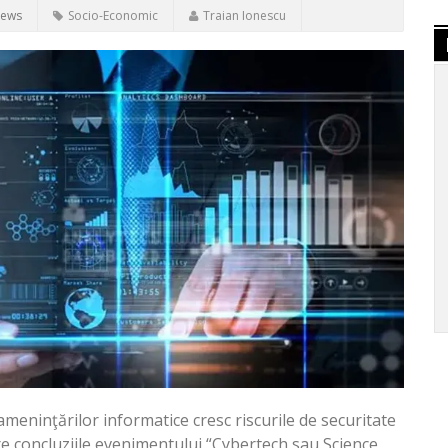
iews
Socio-Economic
Traian Ionescu
ameninţărilor informatice cresc riscurile de securitate
e concluziile evenimentului “Cybertech sau Science