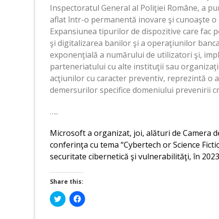
Inspectoratul General al Poliţiei Române, a pu
aflat într-o permanentă inovare şi cunoaşte o r
Expansiunea tipurilor de dispozitive care fac p
şi digitalizarea banilor şi a operaţiunilor ban
exponenţială a numărului de utilizatori şi, impli
parteneriatului cu alte instituţii sau organizaţi
acţiunilor cu caracter preventiv, reprezintă o
demersurilor specifice domeniului prevenirii cri
…..
Microsoft a organizat, joi, alături de Camera
conferinţa cu tema “Cybertech or Science Fiction
securitate cibernetică şi vulnerabilităţi, în 20
Share this:
Click
Click
to
to
share
share
on
on