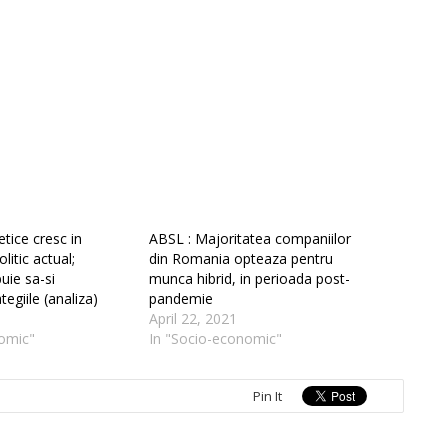
etice cresc in
ABSL : Majoritatea companiilor
litic actual;
din Romania opteaza pentru
uie sa-si
munca hibrid, in perioada post-
tegiile (analiza)
pandemie
April 22, 2021
omic"
In "Socio-economic"
Pin It