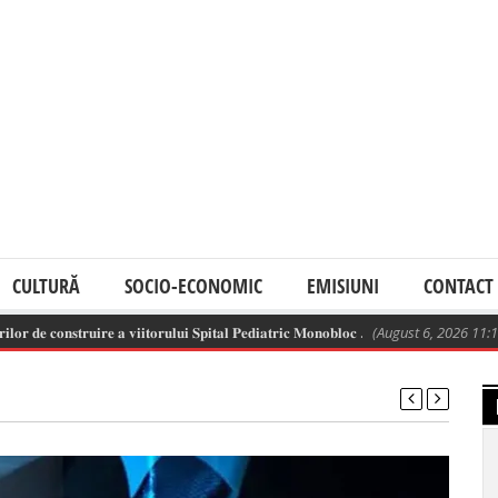
CULTURĂ
SOCIO-ECONOMIC
EMISIUNI
CONTACT
𝐨𝐧𝐬𝐭𝐫𝐮𝐢𝐫𝐞 𝐚 𝐯𝐢𝐢𝐭𝐨𝐫𝐮𝐥𝐮𝐢 𝐒𝐩𝐢𝐭𝐚𝐥 𝐏𝐞𝐝𝐢𝐚𝐭𝐫𝐢𝐜 𝐌𝐨𝐧𝐨𝐛𝐥𝐨𝐜 .
(August 6, 2026 11:13 am)