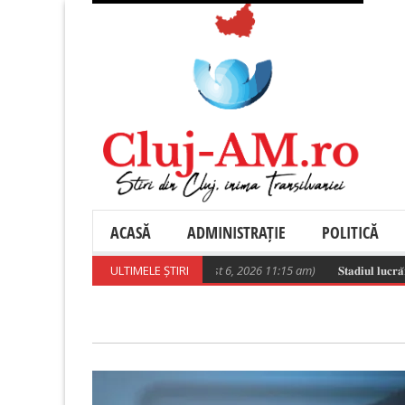
ACASĂ
ADMINISTRAȚIE
POLITICĂ
Poza zilei
ULTIMELE ȘTIRI
(August 6, 2026 11:15 am)
𝐒𝐭𝐚𝐝𝐢𝐮𝐥 𝐥𝐮𝐜𝐫𝐚̆𝐫𝐢𝐥𝐨𝐫 𝐝𝐞 