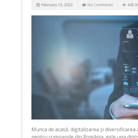
February 13, 2023
No Comments
445 V
Munca de acasă, digitalizarea şi diversificarea 
pentru companiile din România, este una dintr