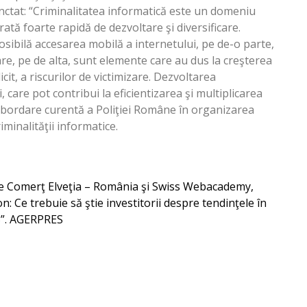
nctat: “Criminalitatea informatică este un domeniu
ată foarte rapidă de dezvoltare şi diversificare.
osibilă accesarea mobilă a internetului, pe de-o parte,
care, pe de alta, sunt elemente care au dus la creşterea
cit, a riscurilor de victimizare. Dezvoltarea
i, care pot contribui la eficientizarea şi multiplicarea
 abordare curentă a Poliţiei Române în organizarea
minalităţii informatice.
 de Comerţ Elveţia – România şi Swiss Webacademy,
: Ce trebuie să ştie investitorii despre tendinţele în
23”. AGERPRES