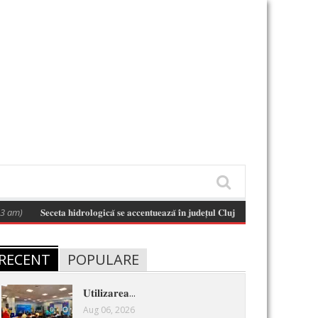
𝐒𝐞𝐜𝐞𝐭𝐚 𝐡𝐢𝐝𝐫𝐨𝐥𝐨𝐠𝐢𝐜𝐚̆ 𝐬𝐞 𝐚𝐜𝐜𝐞𝐧𝐭𝐮𝐞𝐚𝐳𝐚̆ 𝐢̂𝐧 𝐣𝐮𝐝𝐞𝐭̦𝐮𝐥 𝐂𝐥𝐮𝐣 𝐬̦𝐢 𝐢̂𝐧 𝐛𝐚𝐳𝐢𝐧𝐮𝐥 𝐡𝐢𝐝𝐫𝐨𝐠𝐫𝐚𝐟𝐢𝐜 𝐒𝐨𝐦
RECENT
POPULARE
𝐔𝐭𝐢𝐥𝐢𝐳𝐚𝐫𝐞𝐚...
Aug 06, 2026