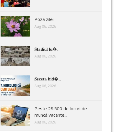
Poza zilei
Aug 06, 2026
𝐒𝐭𝐚𝐝𝐢𝐮𝐥 𝐥𝐮�...
Aug 06, 2026
𝐒𝐞𝐜𝐞𝐭𝐚 𝐡𝐢𝐝�...
Aug 06, 2026
Peste 28.500 de locuri de
muncă vacante...
Aug 06, 2026