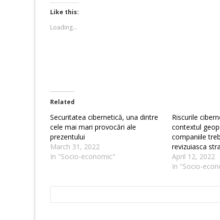
Twitter
Facebook
(Opens
(Opens
Like this:
in
in
new
new
Loading...
window)
window)
Related
Securitatea cibernetică, una dintre
Riscurile cibern
cele mai mari provocări ale
contextul geopo
prezentului
companiile treb
March 31, 2022
revizuiasca stra
In "Socio-economic"
April 12, 2022
In "Socio-econ