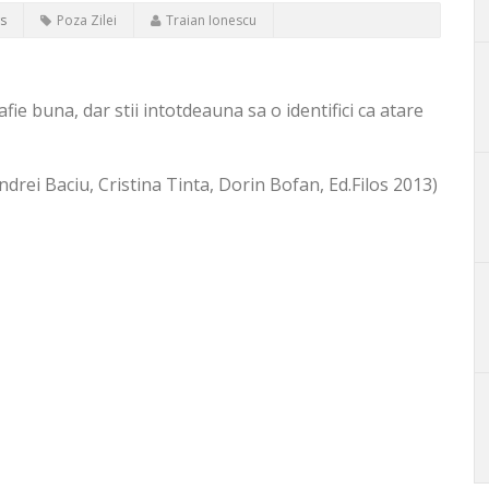
s
Poza Zilei
Traian Ionescu
fie buna, dar stii intotdeauna sa o identifici ca atare
drei Baciu, Cristina Tinta, Dorin Bofan, Ed.Filos 2013)