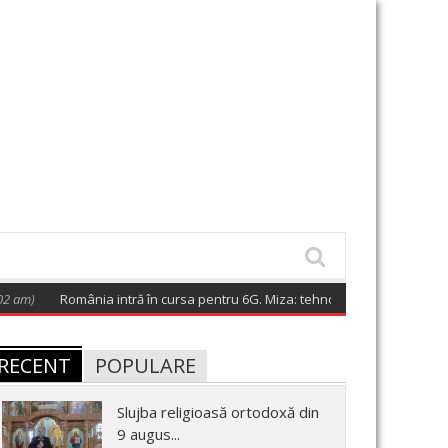
m)
România intră în cursa pentru 6G. Miza: tehnologia care va schimba
RECENT
POPULARE
Slujba religioasă ortodoxă din
9 augus...