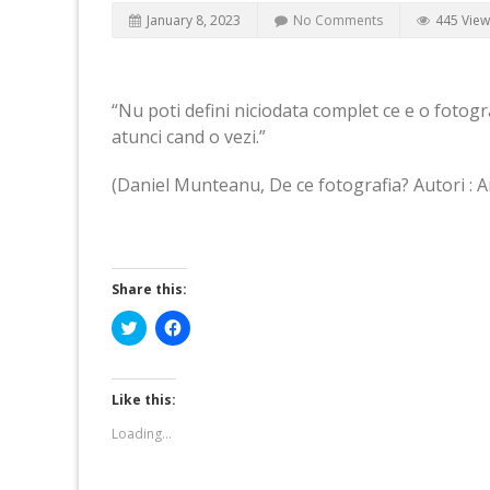
January 8, 2023
No Comments
445 View
“Nu poti defini niciodata complet ce e o fotogra
atunci cand o vezi.”
(Daniel Munteanu, De ce fotografia? Autori : An
Share this:
Click
Click
to
to
share
share
on
on
Twitter
Facebook
(Opens
(Opens
Like this:
in
in
new
new
Loading...
window)
window)