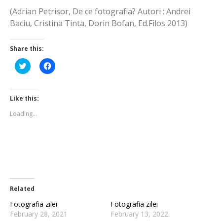
(Adrian Petrisor, De ce fotografia? Autori : Andrei
Baciu, Cristina Tinta, Dorin Bofan, Ed.Filos 2013)
Share this:
Click
Click
to
to
share
share
on
on
Twitter
Facebook
(Opens
(Opens
Like this:
in
in
new
new
Loading...
window)
window)
Related
Fotografia zilei
Fotografia zilei
February 28, 2021
February 13, 2022