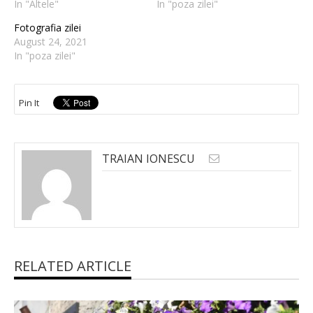
In "Altele"
In "poza zilei"
Fotografia zilei
August 24, 2021
In "poza zilei"
Pin It
TRAIAN IONESCU
RELATED ARTICLE