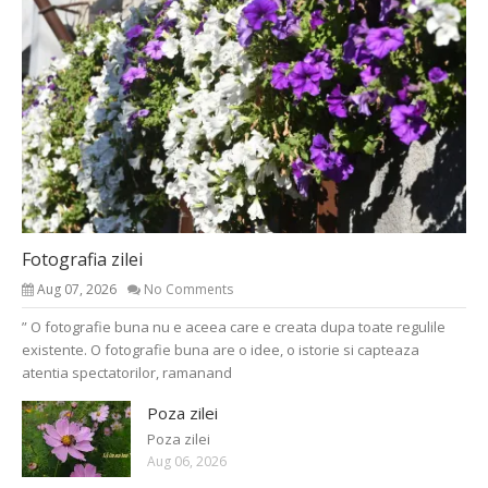
Fotografia zilei
Aug 07, 2026
No Comments
” O fotografie buna nu e aceea care e creata dupa toate regulile
existente. O fotografie buna are o idee, o istorie si capteaza
atentia spectatorilor, ramanand
Poza zilei
Poza zilei
Aug 06, 2026