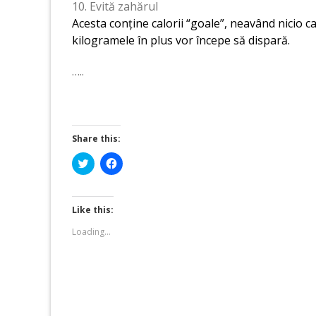
10. Evită zahărul
Acesta conține calorii “goale”, neavând nicio ca
kilogramele în plus vor începe să dispară.
…..
Share this:
Click
Click
to
to
share
share
on
on
Twitter
Facebook
(Opens
(Opens
Like this:
in
in
new
new
Loading...
window)
window)