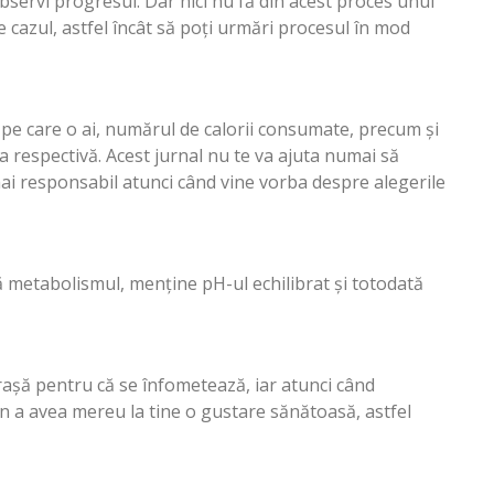
 observi progresul. Dar nici nu fă din acest proces unul
ste cazul, astfel încât să poți urmări procesul în mod
ea pe care o ai, numărul de calorii consumate, precum și
ua respectivă. Acest jurnal nu te va ajuta numai să
i mai responsabil atunci când vine vorba despre alegerile
ă metabolismul, menține pH-ul echilibrat și totodată
rașă pentru că se înfometează, iar atunci când
in a avea mereu la tine o gustare sănătoasă, astfel