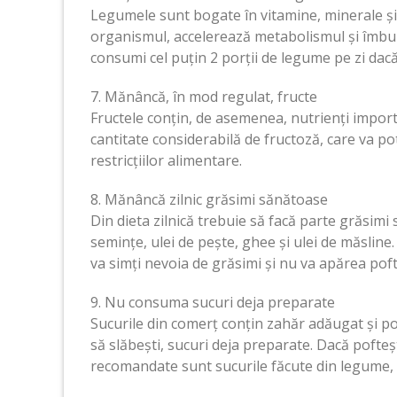
Legumele sunt bogate în vitamine, minerale și
organismul, accelerează metabolismul și îmbunăt
consumi cel puțin 2 porții de legume pe zi dacă 
7. Mănâncă, în mod regulat, fructe
Fructele conțin, de asemenea, nutrienți impor
cantitate considerabilă de fructoză, care va po
restricțiilor alimentare.
8. Mănâncă zilnic grăsimi sănătoase
Din dieta zilnică trebuie să facă parte grăsim
semințe, ulei de pește, ghee și ulei de măslin
va simți nevoia de grăsimi și nu va apărea po
9. Nu consuma sucuri deja preparate
Sucurile din comerț conțin zahăr adăugat și p
să slăbești, sucuri deja preparate. Dacă pofteșt
recomandate sunt sucurile făcute din legume, n