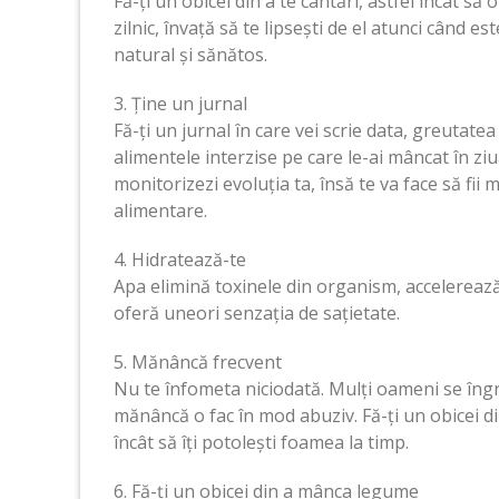
Fă-ți un obicei din a te cântări, astfel încât să
zilnic, învață să te lipsești de el atunci când e
natural și sănătos.
3. Ține un jurnal
Fă-ți un jurnal în care vei scrie data, greutat
alimentele interzise pe care le-ai mâncat în zi
monitorizezi evoluția ta, însă te va face să fi
alimentare.
4. Hidratează-te
Apa elimină toxinele din organism, accelereaz
oferă uneori senzația de sațietate.
5. Mănâncă frecvent
Nu te înfometa niciodată. Mulți oameni se îng
mănâncă o fac în mod abuziv. Fă-ți un obicei d
încât să îți potolești foamea la timp.
6. Fă-ți un obicei din a mânca legume