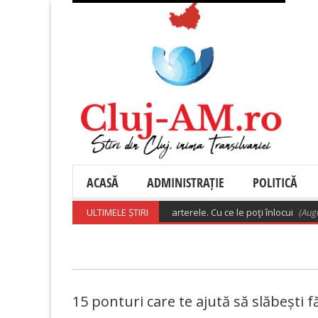
ACASĂ
ADMINISTRAȚIE
POLITICĂ
Alimente care pot înfunda arterele. Cu ce le poţi înlocui
ULTIMELE ȘTIRI
(August 5, 2
15 ponturi care te ajută să slăbești f