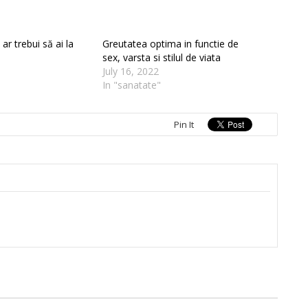
ar trebui să ai la
Greutatea optima in functie de
sex, varsta si stilul de viata
July 16, 2022
In "sanatate"
Pin It