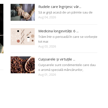
Rudele care îngrijesc vâr...
Să ai grijă acasă de un părinte sau de
Aug 04, 2026
Medicina longevității: 6 ...
Trăim într-o perioadă în care se vorbește
tot mai
Aug 03, 2026
Cuișoarele și virtuțile ...
Cuişoarele sunt condimentele care dau
o aromă specială mâncărurilor,
Aug 01, 2026