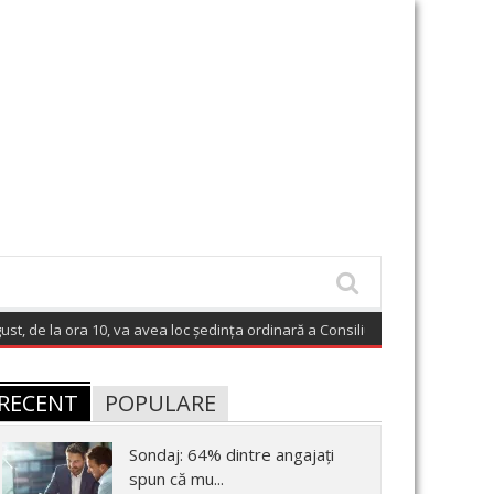
 la ora 10, va avea loc ședința ordinară a Consiliului local al municipiului Cl
RECENT
POPULARE
Sondaj: 64% dintre angajați
spun că mu...