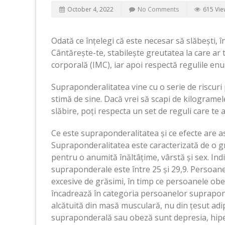
October 4, 2022
No Comments
615 Vie
Odată ce înțelegi că este necesar să slăbești, 
Cântărește-te, stabilește greutatea la care ar 
corporală (IMC), iar apoi respectă regulile enum
Supraponderalitatea vine cu o serie de riscuri
stimă de sine. Dacă vrei să scapi de kilogramele
slăbire, poți respecta un set de reguli care te 
Ce este supraponderalitatea și ce efecte are a
Supraponderalitatea este caracterizată de o 
pentru o anumită înăltâțime, vârstă și sex. In
supraponderale este între 25 și 29,9. Persoa
excesive de grăsimi, în timp ce persoanele obeze
încadrează în categoria persoanelor suprapond
alcătuită din masă musculară, nu din țesut adi
supraponderală sau obeză sunt depresia, hiper