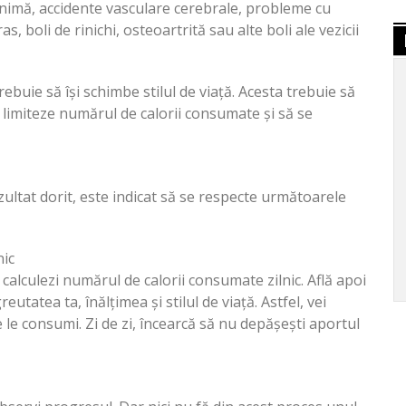
inimă, accidente vasculare cerebrale, probleme cu
s, boli de rinichi, osteoartrită sau alte boli ale vezicii
rebuie să își schimbe stilul de viață. Acesta trebuie să
ă limiteze numărul de calorii consumate și să se
zultat dorit, este indicat să se respecte următoarele
nic
ă calculezi numărul de calorii consumate zilnic. Află apoi
eutatea ta, înălțimea și stilul de viață. Astfel, vei
e le consumi. Zi de zi, încearcă să nu depășești aportul