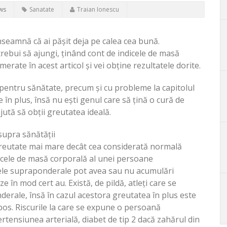
ws
Sanatate
Traian Ionescu
înseamnă că ai pășit deja pe calea cea bună.
trebui să ajungi, ținând cont de indicele de masă
erate în acest articol și vei obține rezultatele dorite.
 pentru sănătate, precum și cu probleme la capitolul
 în plus, însă nu ești genul care să țină o cură de
ajută să obții greutatea ideală.
supra sănătății
greutate mai mare decât cea considerată normală
dicele de masă corporală al unei persoane
nele supraponderale pot avea sau nu acumulări
 în mod cert au. Există, de pildă, atleți care se
erale, însă în cazul acestora greutatea în plus este
pos. Riscurile la care se expune o persoană
tensiunea arterială, diabet de tip 2 dacă zahărul din