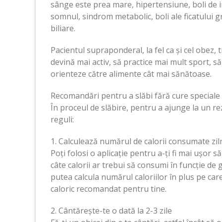
sânge este prea mare, hipertensiune, boli de 
somnul, sindrom metabolic, boli ale ficatului gra
biliare.
Pacientul supraponderal, la fel ca și cel obez, t
devină mai activ, să practice mai mult sport, s
orienteze către alimente cât mai sănătoase.
Recomandări pentru a slăbi fără cure speciale
În proceul de slăbire, pentru a ajunge la un re
reguli:
1. Calculează numărul de calorii consumate zil
Poți folosi o aplicație pentru a-ți fi mai ușor s
câte calorii ar trebui să consumi în funcție de gr
putea calcula numărul caloriilor în plus pe car
caloric recomandat pentru tine.
2. Cântărește-te o dată la 2-3 zile