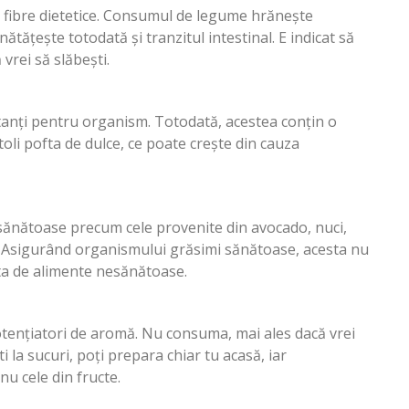
 fibre dietetice. Consumul de legume hrănește
ățește totodată și tranzitul intestinal. E indicat să
vrei să slăbești.
tanți pentru organism. Totodată, acestea conțin o
toli pofta de dulce, ce poate crește din cauza
i sănătoase precum cele provenite din avocado, nuci,
e. Asigurând organismului grăsimi sănătoase, acesta nu
fta de alimente nesănătoase.
otențiatori de aromă. Nu consuma, mai ales dacă vrei
i la sucuri, poți prepara chiar tu acasă, iar
u cele din fructe.