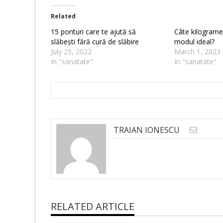
Related
15 ponturi care te ajută să
Câte kilograme 
slăbești fără cură de slăbire
modul ideal?
July 25, 2022
March 1, 2023
In "sanatate"
In "sanatate"
TRAIAN IONESCU
RELATED ARTICLE