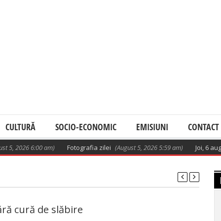
CULTURĂ
SOCIO-ECONOMIC
EMISIUNI
CONTACT
026 6:00 am)
Fotografia zilei
(August 5, 2026 5:59 am)
Joi, 6 august, de
ără cură de slăbire