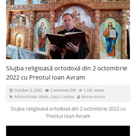
Slujba religioasă ortodoxă din 2 octombrie
2022 cu Preotul Ioan Avram
October 2, 2022
Comments Off
1,341 Views
Administrație
,
Altele
,
Viata Crestina
Mircea Avram
Slujba religioasă ortodoxă din 2 octombrie 2022 cu
Preotul Ioan Avram