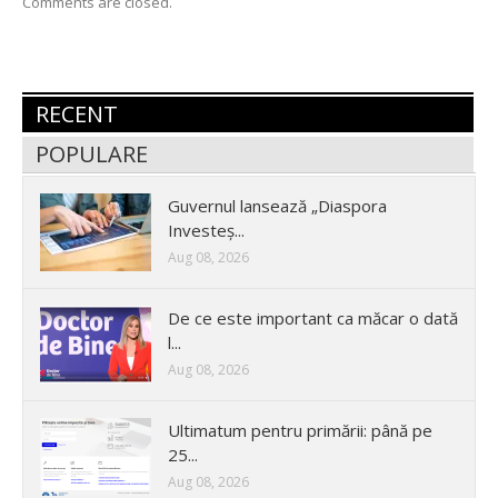
Comments are closed.
RECENT
POPULARE
Guvernul lansează „Diaspora
Investeș...
Aug 08, 2026
De ce este important ca măcar o dată
l...
Aug 08, 2026
Ultimatum pentru primării: până pe
25...
Aug 08, 2026