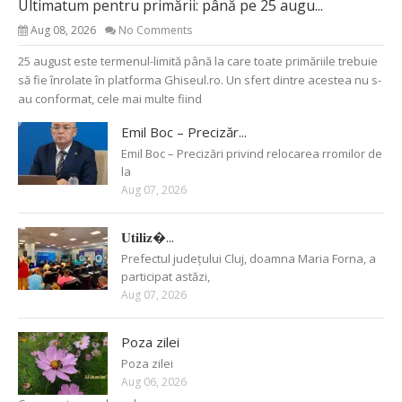
Ultimatum pentru primării: până pe 25 augu...
Aug 08, 2026
No Comments
25 august este termenul-limită până la care toate primăriile trebuie
să fie înrolate în platforma Ghiseul.ro. Un sfert dintre acestea nu s-
au conformat, cele mai multe fiind
Emil Boc – Precizăr...
Emil Boc – Precizări privind relocarea rromilor de
la
Aug 07, 2026
𝐔𝐭𝐢𝐥𝐢𝐳�...
Prefectul județului Cluj, doamna Maria Forna, a
participat astăzi,
Aug 07, 2026
Poza zilei
Poza zilei
Aug 06, 2026