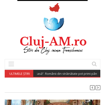
Diaspora Investește Acasă”. Românii din străinătate pot primi până la 20
ULTIMELE ȘTIRI