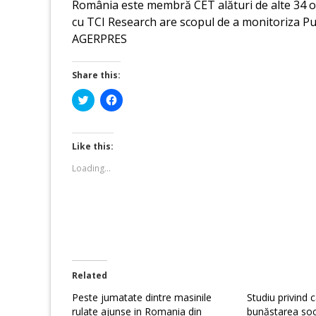
România este membră CET alături de alte 34 or
cu TCI Research are scopul de a monitoriza P
AGERPRES
Share this:
Click
Click
to
to
share
share
on
on
Twitter
Facebook
(Opens
(Opens
Like this:
in
in
new
new
Loading...
window)
window)
Related
Peste jumatate dintre masinile
Studiu privind ca
rulate ajunse in Romania din
bunăstarea soc