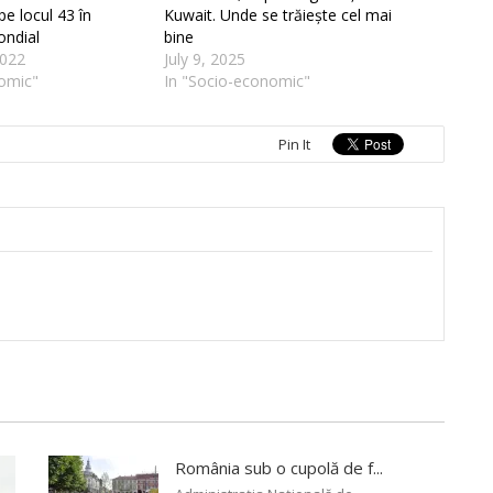
pe locul 43 în
Kuwait. Unde se trăiește cel mai
ondial
bine
022
July 9, 2025
omic"
In "Socio-economic"
Pin It
România sub o cupolă de f...