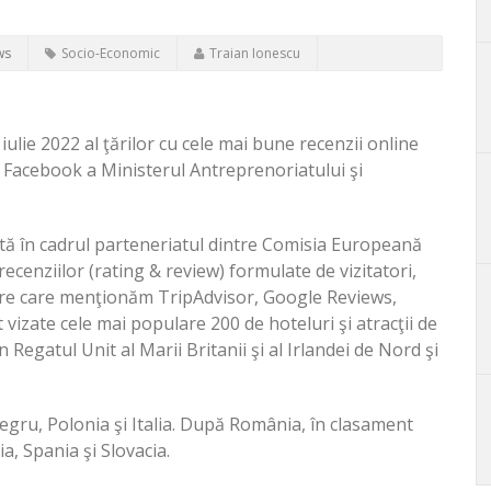
ws
Socio-Economic
Traian Ionescu
ulie 2022 al ţărilor cu cele mai bune recenzii online
pe Facebook a Ministerul Antreprenoriatului şi
ată în cadrul parteneriatul dintre Comisia Europeană
cenziilor (rating & review) formulate de vizitatori,
ntre care menţionăm TripAdvisor, Google Reviews,
vizate cele mai populare 200 de hoteluri şi atracţii de
 Regatul Unit al Marii Britanii şi al Irlandei de Nord şi
egru, Polonia şi Italia. După România, în clasament
a, Spania şi Slovacia.