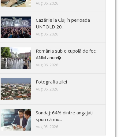
Aug 06, 2026
Cazările la Cluj în perioada
UNTOLD 20...
Aug 06, 2026
România sub o cupolă de foc:
ANM anun�...
Aug 06, 2026
Fotografia zilei
Aug 06, 2026
Sondaj: 64% dintre angajați
spun că mu...
Aug 05, 2026