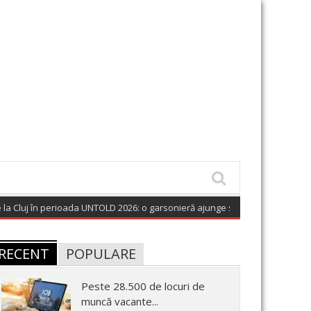
Cluj în perioada UNTOLD 2026: o garsonieră ajunge să coste pe noapte cât 
RECENT
POPULARE
Peste 28.500 de locuri de
muncă vacante...