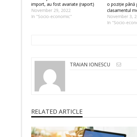
import, au fost avariate (raport)
o poziție până 
November 29, 2022
clasamentul m
In "Socio-economic"
November 3, 2
In "Socio-econ
TRAIAN IONESCU
RELATED ARTICLE