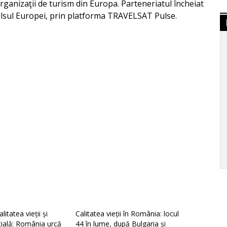
ganizaţii de turism din Europa. Parteneriatul încheiat
ulsul Europei, prin platforma TRAVELSAT Pulse.
litatea vieții și
Calitatea vieții în România: locul
ială: România urcă
44 în lume, după Bulgaria și