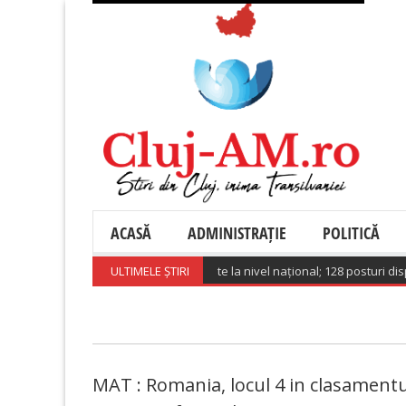
ACASĂ
ADMINISTRAȚIE
POLITICĂ
te 28.500 de locuri de muncă vacante la nivel național; 128 posturi dispon
ULTIMELE ȘTIRI
MAT : Romania, locul 4 in clasamentul