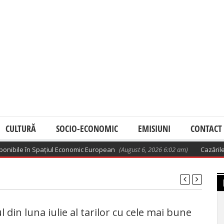
CULTURĂ
SOCIO-ECONOMIC
EMISIUNI
CONTACT
ibile în Spațiul Economic European
(August 6, 2026 6:02 am)
Cazările la 
 din luna iulie al tarilor cu cele mai bune