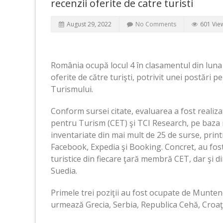
recenzii oferite de catre turisti
August 29, 2022
No Comments
601 Vie
România ocupă locul 4 în clasamentul din luna i
oferite de către turişti, potrivit unei postări 
Turismului.
Conform sursei citate, evaluarea a fost realiz
pentru Turism (CET) şi TCI Research, pe baza re
inventariate din mai mult de 25 de surse, pri
Facebook, Expedia şi Booking. Concret, au fost 
turistice din fiecare ţară membră CET, dar şi din
Suedia.
Primele trei poziţii au fost ocupate de Munten
urmează Grecia, Serbia, Republica Cehă, Croaţi