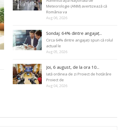
Administraţia Naţională de
Meteorologie (ANM) avertizează că
România va
Aug 06, 2026
Sondaj: 64% dintre angajaț...
Circa 64% dintre angajați spun că rolul
actual le
Aug 05, 2026
Joi, 6 august, de la ora 10...
Iată ordinea de zi Proiect de hotărâre
Proiect de
Aug 04, 2026