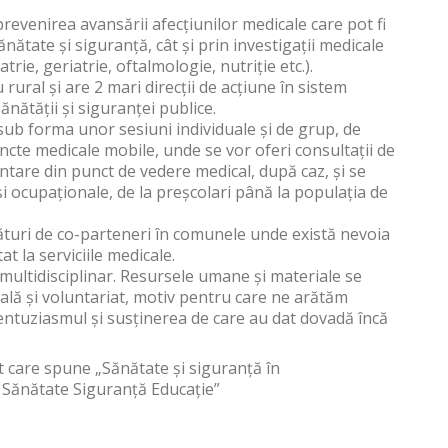
 prevenirea avansării afecțiunilor medicale care pot fi
nătate și siguranță, cât și prin investigații medicale
rie, geriatrie, oftalmologie, nutriție etc.).
rural și are 2 mari direcții de acțiune în sistem
ănătății și siguranței publice.
 sub forma unor sesiuni individuale și de grup, de
ncte medicale mobile, unde se vor oferi consultații de
ientare din punct de vedere medical, după caz, și se
i ocupaționale, de la preșcolari până la populația de
lături de co-parteneri în comunele unde există nevoia
at la serviciile medicale.
 multidisciplinar. Resursele umane și materiale se
ală și voluntariat, motiv pentru care ne arătăm
entuziasmul și susținerea de care au dat dovadă încă