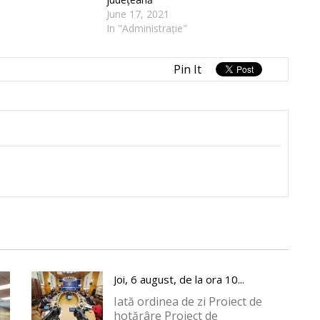
June 17, 2021
In "Administrație"
Pin It
Joi, 6 august, de la ora 10...
Iată ordinea de zi Proiect de
hotărâre Proiect de