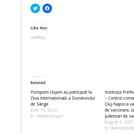
Click
Click
to
to
share
share
on
on
Twitter
Facebook
(Opens
(Opens
Like this:
in
in
new
new
Loading...
window)
window)
Related
Pompierii clujeni au participat la
Instituția Prefe
Ziua Internațională a Donatorului
– Centrul comer
de Sânge
Cluj-Napoca va
June 15, 2022
de vaccinare, la
In "Administrație"
județean de va
August 5, 2021
In "Administraț