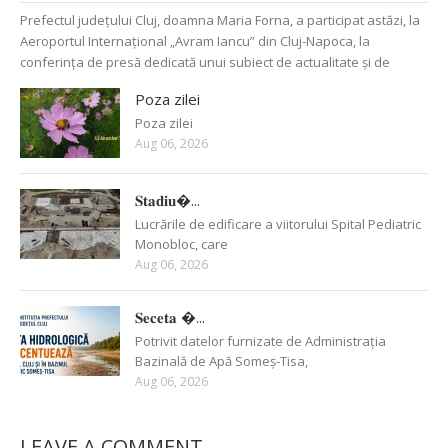
Prefectul județului Cluj, doamna Maria Forna, a participat astăzi, la
Aeroportul Internațional „Avram Iancu” din Cluj-Napoca, la
conferința de presă dedicată unui subiect de actualitate și de
Poza zilei
Poza zilei
Aug 06, 2026
𝐒𝐭𝐚𝐝𝐢𝐮�...
Lucrările de edificare a viitorului Spital Pediatric
Monobloc, care
Aug 06, 2026
𝐒𝐞𝐜𝐞𝐭𝐚 �...
Potrivit datelor furnizate de Administrația
Bazinală de Apă Someș-Tisa,
Aug 06, 2026
LEAVE A COMMENT