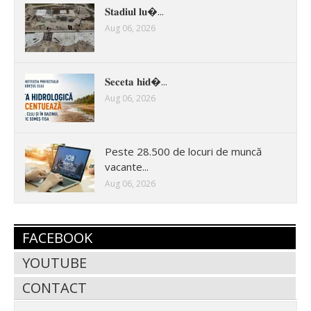
𝐒𝐭𝐚𝐝𝐢𝐮𝐥 𝐥𝐮�...
Aug 06, 2026
𝐒𝐞𝐜𝐞𝐭𝐚 𝐡𝐢𝐝�...
Aug 06, 2026
Peste 28.500 de locuri de muncă
vacante...
Aug 06, 2026
FACEBOOK
YOUTUBE
CONTACT