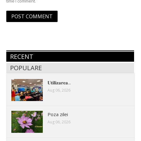
time I comment.
RECENT
POPULARE
𝐔𝐭𝐢𝐥𝐢𝐳𝐚𝐫𝐞𝐚...
Aug 06, 2026
Poza zilei
Aug 06, 2026