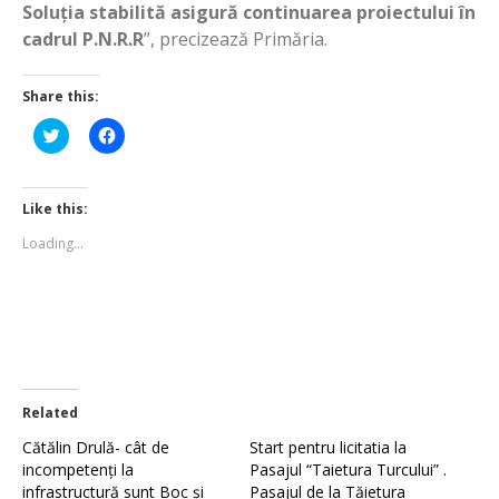
Soluția stabilită asigură continuarea proiectului în
cadrul P.N.R.R
”, precizează Primăria.
Share this:
Click
Click
to
to
share
share
on
on
Twitter
Facebook
(Opens
(Opens
Like this:
in
in
new
new
Loading...
window)
window)
Related
Cătălin Drulă- cât de
Start pentru licitatia la
incompetenți la
Pasajul “Taietura Turcului” .
infrastructură sunt Boc și
Pasajul de la Tăietura