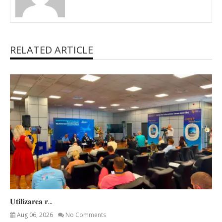
RELATED ARTICLE
𝐔𝐭𝐢𝐥𝐢𝐳𝐚𝐫𝐞𝐚 𝐫...
Aug 06, 2026
No Comments