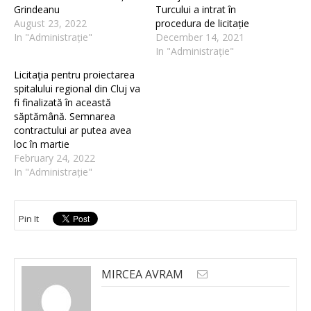
Grindeanu
Turcului a intrat în
August 23, 2022
procedura de licitație
In "Administrație"
December 14, 2021
In "Administrație"
Licitaţia pentru proiectarea
spitalului regional din Cluj va
fi finalizată în această
săptămână. Semnarea
contractului ar putea avea
loc în martie
February 24, 2022
In "Administrație"
Pin It
MIRCEA AVRAM