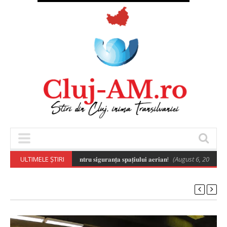
𝐨𝐧𝐞𝐥𝐨𝐫 𝐞𝐬𝐭𝐞 𝐞𝐬𝐞𝐧𝐭̦𝐢𝐚𝐥𝐚̆ 𝐩𝐞𝐧𝐭𝐫𝐮 𝐬𝐢𝐠𝐮𝐫𝐚𝐧𝐭̦𝐚 𝐬𝐩𝐚𝐭̦𝐢𝐮𝐥𝐮𝐢 𝐚𝐞𝐫𝐢𝐚𝐧!
ULTIMELE ȘTIRI
(August 6, 2026 8:02 p