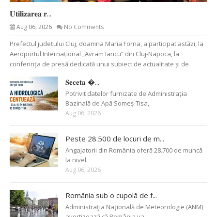
𝐔𝐭𝐢𝐥𝐢𝐳𝐚𝐫𝐞𝐚 𝐫...
Aug 06, 2026
No Comments
Prefectul județului Cluj, doamna Maria Forna, a participat astăzi, la
Aeroportul Internațional „Avram Iancu” din Cluj-Napoca, la
conferința de presă dedicată unui subiect de actualitate și de
𝐒𝐞𝐜𝐞𝐭𝐚 �...
Potrivit datelor furnizate de Administrația
Bazinală de Apă Someș-Tisa,
Aug 06, 2026
Peste 28.500 de locuri de m...
Angajatorii din România oferă 28.700 de muncă
la nivel
Aug 06, 2026
România sub o cupolă de f...
Administraţia Naţională de Meteorologie (ANM)
avertizează că România va