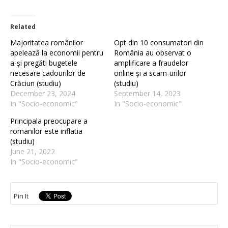
Related
Majoritatea românilor
Opt din 10 consumatori din
apelează la economii pentru
România au observat o
a-şi pregăti bugetele
amplificare a fraudelor
necesare cadourilor de
online şi a scam-urilor
Crăciun (studiu)
(studiu)
December 23, 2024
September 14, 2023
In "Socio-economic"
In "Socio-economic"
Principala preocupare a
romanilor este inflatia
(studiu)
June 21, 2022
In "Socio-economic"
Pin It