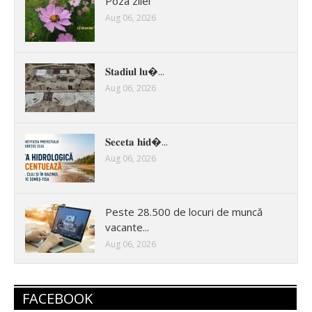
Poza zilei
Aug 06, 2026
𝐒𝐭𝐚𝐝𝐢𝐮𝐥 𝐥𝐮�...
Aug 06, 2026
𝐒𝐞𝐜𝐞𝐭𝐚 𝐡𝐢𝐝�...
Aug 06, 2026
Peste 28.500 de locuri de muncă
vacante...
Aug 06, 2026
FACEBOOK