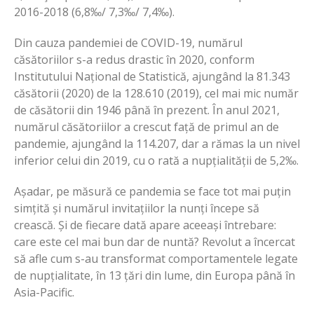
2016-2018 (6,8‰/ 7,3‰/ 7,4‰).
Din cauza pandemiei de COVID-19, numărul
căsătoriilor s-a redus drastic în 2020, conform
Institutului Național de Statistică, ajungând la 81.343
căsătorii (2020) de la 128.610 (2019), cel mai mic număr
de căsătorii din 1946 până în prezent. În anul 2021,
numărul căsătoriilor a crescut față de primul an de
pandemie, ajungând la 114.207, dar a rămas la un nivel
inferior celui din 2019, cu o rată a nupțialității de 5,2‰.
Așadar, pe măsură ce pandemia se face tot mai puțin
simțită și numărul invitațiilor la nunți începe să
crească. Și de fiecare dată apare aceeași întrebare:
care este cel mai bun dar de nuntă? Revolut a încercat
să afle cum s-au transformat comportamentele legate
de nupțialitate, în 13 țări din lume, din Europa până în
Asia-Pacific.