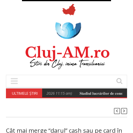
Poza zilei
ULTIMELE ȘTIRI
(August 6, 2026 11:15 am)
𝐒𝐭𝐚𝐝𝐢𝐮𝐥 𝐥𝐮𝐜𝐫𝐚̆𝐫𝐢𝐥𝐨𝐫 𝐝𝐞 𝐜𝐨𝐧𝐬𝐭𝐫𝐮𝐢𝐫𝐞 𝐚 𝐯𝐢
Cât mai merge “darul” cash sau pe card în