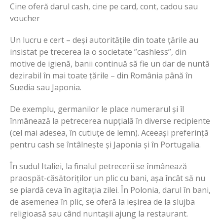
Cine oferă darul cash, cine pe card, cont, cadou sau
voucher
Un lucru e cert – deși autoritățile din toate țările au
insistat pe trecerea la o societate ”cashless”, din
motive de igienă, banii continuă să fie un dar de nuntă
dezirabil în mai toate țările – din România până în
Suedia sau Japonia.
De exemplu, germanilor le place numerarul și îl
înmânează la petrecerea nupțială în diverse recipiente
(cel mai adesea, în cutiuțe de lemn). Aceeași preferință
pentru cash se întâlnește și Japonia și în Portugalia.
În sudul Italiei, la finalul petrecerii se înmânează
praospăt-căsătoriților un plic cu bani, așa încât să nu
se piardă ceva în agitația zilei. În Polonia, darul în bani,
de asemenea în plic, se oferă la ieșirea de la slujba
religioasă sau când nuntașii ajung la restaurant.