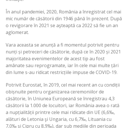
În anul pandemiei, 2020, România a înregistrat cel mai
mic număr de căsătorii din 1946 până în prezent. După
o revigorare în 2021 se aşteaptă ca 2022 să fie un an
aglomerat.
Vara aceasta se anunță a fi momentul potrivit pentru
nunți și petreceri de căsătorie, după ce în 2020 și 2021
majoritatea evenimentelor de acest tip au fost
amânate sau reprogramate, iar în cele mai multe țări
din lume s-au ridicat restricțiile impuse de COVID-19.
Potrivit Eurostat, în 2019, cel mai recent an cu condiții
obișnuite pentru organizarea ceremoniilor de
căsătorie, în Uniunea Europeană se înregistrau 4,3
căsătorii la 1.000 de locuitori, iar România avea o rată
a nupțialității printre cele mai ridicate din UE (6,6‰,
alături de Letonia şi Ungaria, cu 6,7‰, Lituania cu
7,0‰ şi Cipru cu 8,9‰), dar sub mediile din perioada