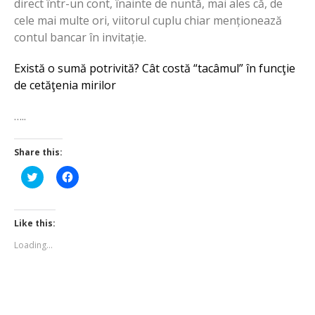
direct într-un cont, înainte de nuntă, mai ales că, de
cele mai multe ori, viitorul cuplu chiar menționează
contul bancar în invitație.
Există o sumă potrivită? Cât costă “tacâmul” în funcţie
de cetăţenia mirilor
…..
Share this:
Click
Click
to
to
share
share
on
on
Twitter
Facebook
(Opens
(Opens
Like this:
in
in
new
new
Loading...
window)
window)